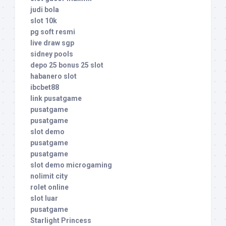
judi bola
slot 10k
pg soft resmi
live draw sgp
sidney pools
depo 25 bonus 25 slot
habanero slot
ibcbet88
link pusatgame
pusatgame
pusatgame
slot demo
pusatgame
pusatgame
slot demo microgaming
nolimit city
rolet online
slot luar
pusatgame
Starlight Princess