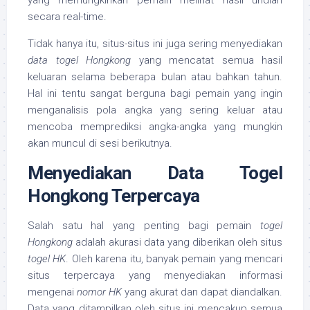
yang memungkinkan pemain melihat hasil undian
secara real-time.
Tidak hanya itu, situs-situs ini juga sering menyediakan
data togel Hongkong
yang mencatat semua hasil
keluaran selama beberapa bulan atau bahkan tahun.
Hal ini tentu sangat berguna bagi pemain yang ingin
menganalisis pola angka yang sering keluar atau
mencoba memprediksi angka-angka yang mungkin
akan muncul di sesi berikutnya.
Menyediakan Data Togel
Hongkong Terpercaya
Salah satu hal yang penting bagi pemain
togel
Hongkong
adalah akurasi data yang diberikan oleh situs
togel HK
. Oleh karena itu, banyak pemain yang mencari
situs terpercaya yang menyediakan informasi
mengenai
nomor HK
yang akurat dan dapat diandalkan.
Data yang ditampilkan oleh situs ini mencakup semua