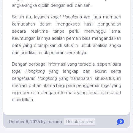
angka-angka dipilih dengan adil dan sah.
Selain itu, layanan
togel Hongkong live
juga memberi
kemudahan dalam mengakses hasil pengundian
secara real-time tanpa perlu menunggu lama.
Keuntungan lainnya adalah pemain bisa mengandalkan
data yang ditampilkan di situs ini untuk analisis angka
dan prediksi untuk putaran berikutnya.
Dengan berbagai informasi yang tersedia, seperti
data
togel Hongkong
yang lengkap dan akurat serta
pengeluaran Hongkong
yang transparan, situs-situs ini
menjadi pilihan utama bagi para penggemar
togel
yang
ingin bermain dengan informasi yang tepat dan dapat
diandalkan.
October 8, 2025
by
Luciano
Uncategorized
0