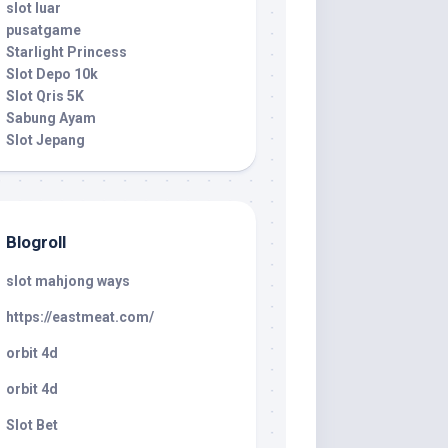
slot luar
pusatgame
Starlight Princess
Slot Depo 10k
Slot Qris 5K
Sabung Ayam
Slot Jepang
Blogroll
slot mahjong ways
https://eastmeat.com/
orbit 4d
orbit 4d
Slot Bet