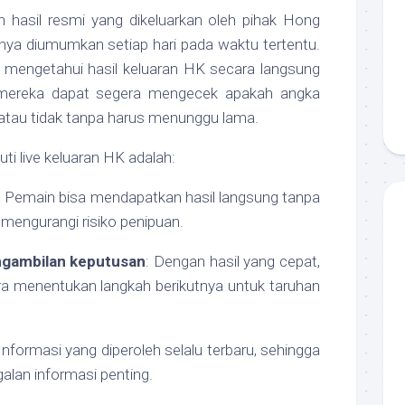
h hasil resmi yang dikeluarkan oleh pihak Hong
nya diumumkan setiap hari pada waktu tertentu.
, mengetahui hasil keluaran HK secara langsung
a mereka dapat segera mengecek apakah angka
tau tidak tanpa harus menunggu lama.
ti live keluaran HK adalah:
: Pemain bisa mendapatkan hasil langsung tanpa
 mengurangi risiko penipuan.
gambilan keputusan
: Dengan hasil yang cepat,
a menentukan langkah berikutnya untuk taruhan
 Informasi yang diperoleh selalu terbaru, sehingga
galan informasi penting.