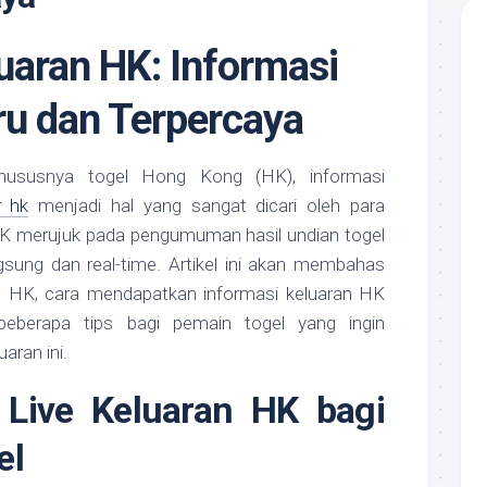
uaran HK: Informasi
ru dan Terpercaya
khususnya togel Hong Kong (HK), informasi
r hk
menjadi hal yang sangat dicari oleh para
HK merujuk pada pengumuman hasil undian togel
sung dan real-time. Artikel ini akan membahas
an HK, cara mendapatkan informasi keluaran HK
 beberapa tips bagi pemain togel yang ingin
aran ini.
 Live Keluaran HK bagi
el