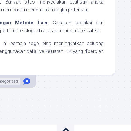
k
: Banyak situs menyediakan statistik angka
t membantu menentukan angka potensial.
engan Metode Lain
: Gunakan prediksi dari
erti numerologi, shio, atau rumus matematika.
 ini, pemain togel bisa meningkatkan peluang
ggunakan data live keluaran HK yang diperoleh
tegorized
0