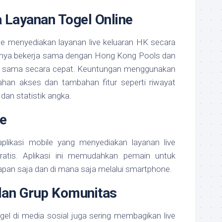
a Layanan Togel Online
ine menyediakan layanan live keluaran HK secara
iasanya bekerja sama dengan Hong Kong Pools dan
g sama secara cepat. Keuntungan menggunakan
ahan akses dan tambahan fitur seperti riwayat
 dan statistik angka.
le
 aplikasi mobile yang menyediakan layanan live
ratis. Aplikasi ini memudahkan pemain untuk
apan saja dan di mana saja melalui smartphone.
dan Grup Komunitas
el di media sosial juga sering membagikan live