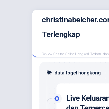
Skip
christinabelcher.co
to
content
Terlengkap
Review Casino Online Uang Asli Terbaru dan
data togel hongkong
Live Keluara
dan Terperc