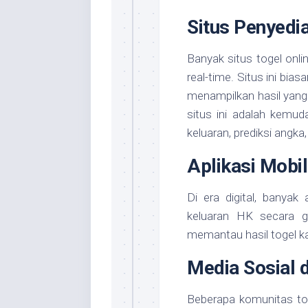
Situs Penyedi
Banyak situs togel onl
real-time. Situs ini b
menampilkan hasil yan
situs ini adalah kemud
keluaran, prediksi angka,
Aplikasi Mobi
Di era digital, banyak
keluaran HK secara g
memantau hasil togel k
Media Sosial 
Beberapa komunitas tog