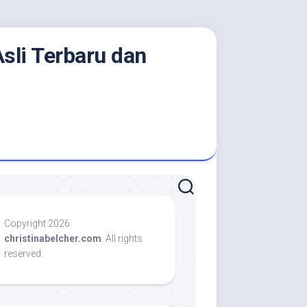
sli Terbaru dan
Copyright 2026
christinabelcher.com
. All rights
reserved