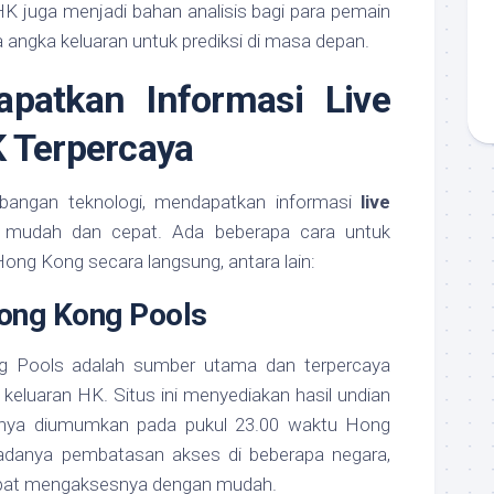
n HK juga menjadi bahan analisis bagi para pemain
 angka keluaran untuk prediksi di masa depan.
patkan Informasi Live
 Terpercaya
mbangan teknologi, mendapatkan informasi
live
mudah dan cepat. Ada beberapa cara untuk
ong Kong secara langsung, antara lain:
ong Kong Pools
g Pools adalah sumber utama dan terpercaya
keluaran HK. Situs ini menyediakan hasil undian
sanya diumumkan pada pukul 23.00 waktu Hong
adanya pembatasan akses di beberapa negara,
pat mengaksesnya dengan mudah.