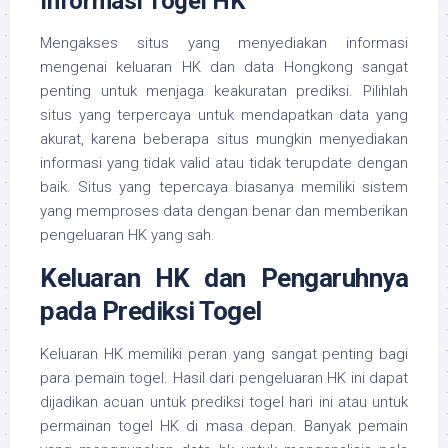
Informasi Togel HK
Mengakses situs yang menyediakan informasi
mengenai keluaran HK dan data Hongkong sangat
penting untuk menjaga keakuratan prediksi. Pilihlah
situs yang terpercaya untuk mendapatkan data yang
akurat, karena beberapa situs mungkin menyediakan
informasi yang tidak valid atau tidak terupdate dengan
baik. Situs yang tepercaya biasanya memiliki sistem
yang memproses data dengan benar dan memberikan
pengeluaran HK yang sah.
Keluaran HK dan Pengaruhnya
pada Prediksi Togel
Keluaran HK memiliki peran yang sangat penting bagi
para pemain togel. Hasil dari pengeluaran HK ini dapat
dijadikan acuan untuk prediksi togel hari ini atau untuk
permainan togel HK di masa depan. Banyak pemain