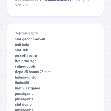
reserved
PARTNER SITE
slot gacor maxwin
judi bola
slot 10k
pg soft resmi
live draw sgp
sidney pools
depo 25 bonus 25 slot
habanero slot
ibcbet88
link pusatgame
pusatgame
pusatgame
slot demo
pusatgame