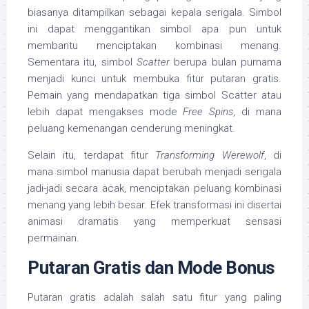
biasanya ditampilkan sebagai kepala serigala. Simbol
ini dapat menggantikan simbol apa pun untuk
membantu menciptakan kombinasi menang.
Sementara itu, simbol
Scatter
berupa bulan purnama
menjadi kunci untuk membuka fitur putaran gratis.
Pemain yang mendapatkan tiga simbol Scatter atau
lebih dapat mengakses mode
Free Spins
, di mana
peluang kemenangan cenderung meningkat.
Selain itu, terdapat fitur
Transforming Werewolf
, di
mana simbol manusia dapat berubah menjadi serigala
jadi-jadi secara acak, menciptakan peluang kombinasi
menang yang lebih besar. Efek transformasi ini disertai
animasi dramatis yang memperkuat sensasi
permainan.
Putaran Gratis dan Mode Bonus
Putaran gratis adalah salah satu fitur yang paling