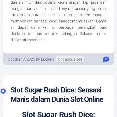
dari sisi fitur dan potensi kemenangan, tapi juga dari
pengalaman visual dan audionya. Transisi yang halus,
efek suara autentik, serta animasi saat kemenangan
memberikan sensasi yang sangat memuaskan. Game
ini dapat dimainkan di berbagai perangkat, baik
desktop maupun mobile, sehingga fleksibel untuk
dinikmati kapan saja.
October 7, 2025
by
Luciano
Uncategorized
0
Slot Sugar Rush Dice: Sensasi
Manis dalam Dunia Slot Online
Slot Sugar Rush Dice: