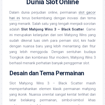
Dunia Slot Online
Dalam dunia perjudian online, permainan
slot gacor
hari ini
terus berkembang dengan inovasi dan tema
yang menarik. Salah satu yang tengah menjadi sorotan
adalah
Slot Mahjong Wins 3 – Black Scatter
. Game
ini merupakan kelanjutan dari seri Mahjong Wins yang
sudah dikenal luas oleh para pemain slot, kini hadir
dengan nuansa baru yang lebih menantang dan fitur
yang lebih menggoda. Dengan sentuhan budaya
Tiongkok dan kombinasi fitur modern, Mahjong Wins 3
berhasil menarik perhatian banyak penggemar slot.
Desain dan Tema Permainan
Slot Mahjong Wins 3 – Black Scatter masih
mempertahankan elemen klasik permainan mahjong
yang ikonik. Nuansa oriental sangat kental terlihat dari
latar belakang permainan, simbol-simbol khas