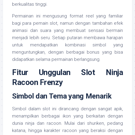
berkualitas tinggi.
Permainan ini mengusung format reel yang familiar
bagi para pemain slot, namun dengan tambahan efek
animasi dan suara yang membuat sensasi bermain
menjadi lebih seru. Setiap putaran membawa harapan
untuk mendapatkan kombinasi simbol yang
menguntungkan, dengan berbagai bonus yang bisa
didapatkan selama permainan berlangsung.
Fitur Unggulan Slot Ninja
Racoon Frenzy
Simbol dan Tema yang Menarik
Simbol dalam slot ini dirancang dengan sangat apik,
menampilkan berbagai ikon yang berkaitan dengan
dunia ninja dan racoon. Mulai dari shuriken, pedang
katana, hingga karakter racoon yang beraksi dengan