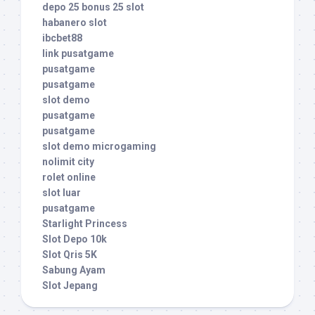
depo 25 bonus 25 slot
habanero slot
ibcbet88
link pusatgame
pusatgame
pusatgame
slot demo
pusatgame
pusatgame
slot demo microgaming
nolimit city
rolet online
slot luar
pusatgame
Starlight Princess
Slot Depo 10k
Slot Qris 5K
Sabung Ayam
Slot Jepang