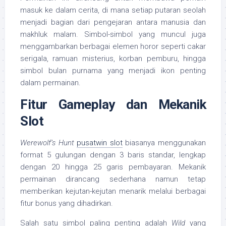
masuk ke dalam cerita, di mana setiap putaran seolah
menjadi bagian dari pengejaran antara manusia dan
makhluk malam. Simbol-simbol yang muncul juga
menggambarkan berbagai elemen horor seperti cakar
serigala, ramuan misterius, korban pemburu, hingga
simbol bulan purnama yang menjadi ikon penting
dalam permainan.
Fitur Gameplay dan Mekanik
Slot
Werewolf’s Hunt
pusatwin slot
biasanya menggunakan
format 5 gulungan dengan 3 baris standar, lengkap
dengan 20 hingga 25 garis pembayaran. Mekanik
permainan dirancang sederhana namun tetap
memberikan kejutan-kejutan menarik melalui berbagai
fitur bonus yang dihadirkan.
Salah satu simbol paling penting adalah
Wild
yang