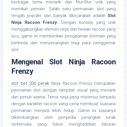
berbagai tema menarik dan fitur-fitur unik yang
memikat pemain. Salah satu permainan slot yang
tengah populer dan banyak dibicarakan adalah
Slot
Ninja Racoon Frenzy
. Dengan konsep yang unik
menggabungkan elemen ninja dan hewan racoon yang
lucu, game ini memberikan pengalaman bermain yang
berbeda dan menyenangkan bagi para penggemar
slot.
Mengenal Slot Ninja Racoon
Frenzy
slot bet 200 perak
Ninja Racoon Frenzy merupakan
permainan slot dengan tampilan visual yang menarik
dan penuh warna. Tema ninja yang misterius berpadu
dengan karakter racoon yang ceria membuat suasana
permainan menjadi lebih hidup. Game ini biasanya
dikembangkan oleh penyedia perangkat lunak
terkemuka yang fokus menghadirkan hiburan