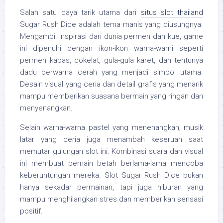
Salah satu daya tarik utama dari
situs slot thailand
Sugar Rush Dice adalah tema manis yang diusungnya.
Mengambil inspirasi dari dunia permen dan kue, game
ini dipenuhi dengan ikon-ikon warna-warni seperti
permen kapas, cokelat, gula-gula karet, dan tentunya
dadu berwarna cerah yang menjadi simbol utama.
Desain visual yang ceria dan detail grafis yang menarik
mampu memberikan suasana bermain yang ringan dan
menyenangkan.
Selain warna-warna pastel yang menenangkan, musik
latar yang ceria juga menambah keseruan saat
memutar gulungan slot ini. Kombinasi suara dan visual
ini membuat pemain betah berlama-lama mencoba
keberuntungan mereka. Slot Sugar Rush Dice bukan
hanya sekadar permainan, tapi juga hiburan yang
mampu menghilangkan stres dan memberikan sensasi
positif.