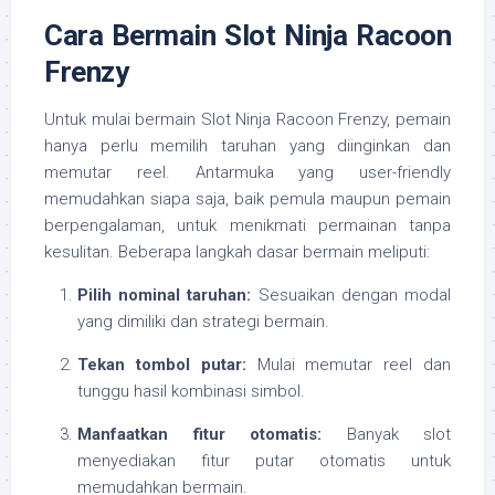
Cara Bermain Slot Ninja Racoon
Frenzy
Untuk mulai bermain Slot Ninja Racoon Frenzy, pemain
hanya perlu memilih taruhan yang diinginkan dan
memutar reel. Antarmuka yang user-friendly
memudahkan siapa saja, baik pemula maupun pemain
berpengalaman, untuk menikmati permainan tanpa
kesulitan. Beberapa langkah dasar bermain meliputi:
Pilih nominal taruhan:
Sesuaikan dengan modal
yang dimiliki dan strategi bermain.
Tekan tombol putar:
Mulai memutar reel dan
tunggu hasil kombinasi simbol.
Manfaatkan fitur otomatis:
Banyak slot
menyediakan fitur putar otomatis untuk
memudahkan bermain.