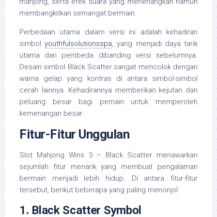
mahjong, serta efek suara yang menenangkan namun
membangkitkan semangat bermain.
Perbedaan utama dalam versi ini adalah kehadiran
simbol
youthfulsolutionsspa
, yang menjadi daya tarik
utama dan pembeda dibanding versi sebelumnya.
Desain simbol Black Scatter sangat mencolok dengan
warna gelap yang kontras di antara simbol-simbol
cerah lainnya. Kehadirannya memberikan kejutan dan
peluang besar bagi pemain untuk memperoleh
kemenangan besar.
Fitur-Fitur Unggulan
Slot Mahjong Wins 3 – Black Scatter menawarkan
sejumlah fitur menarik yang membuat pengalaman
bermain menjadi lebih hidup. Di antara fitur-fitur
tersebut, berikut beberapa yang paling menonjol:
1. Black Scatter Symbol