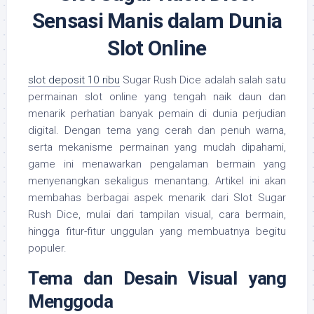
Sensasi Manis dalam Dunia
Slot Online
slot deposit 10 ribu
Sugar Rush Dice adalah salah satu
permainan slot online yang tengah naik daun dan
menarik perhatian banyak pemain di dunia perjudian
digital. Dengan tema yang cerah dan penuh warna,
serta mekanisme permainan yang mudah dipahami,
game ini menawarkan pengalaman bermain yang
menyenangkan sekaligus menantang. Artikel ini akan
membahas berbagai aspek menarik dari Slot Sugar
Rush Dice, mulai dari tampilan visual, cara bermain,
hingga fitur-fitur unggulan yang membuatnya begitu
populer.
Tema dan Desain Visual yang
Menggoda