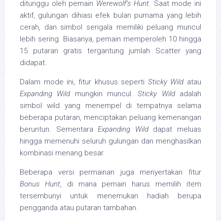
ditunggu oleh pemain
Werewolf’s Hunt
. Saat mode ini
aktif, gulungan dihiasi efek bulan purnama yang lebih
cerah, dan simbol serigala memiliki peluang muncul
lebih sering. Biasanya, pemain memperoleh 10 hingga
15 putaran gratis tergantung jumlah Scatter yang
didapat.
Dalam mode ini, fitur khusus seperti
Sticky Wild
atau
Expanding Wild
mungkin muncul.
Sticky Wild
adalah
simbol wild yang menempel di tempatnya selama
beberapa putaran, menciptakan peluang kemenangan
beruntun. Sementara
Expanding Wild
dapat meluas
hingga memenuhi seluruh gulungan dan menghasilkan
kombinasi menang besar.
Beberapa versi permainan juga menyertakan fitur
Bonus Hunt
, di mana pemain harus memilih item
tersembunyi untuk menemukan hadiah berupa
pengganda atau putaran tambahan.