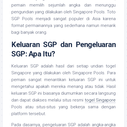
pemain memilih sejumlah angka dan menunggu
pengundian yang dilakukan oleh Singapore Pools. Toto
SGP Pools menjadi sangat populer di Asia karena
format permainannya yang sederhana namun menarik
bagi banyak orang.
Keluaran SGP dan Pengeluaran
SGP: Apa Itu?
Keluaran SGP adalah hasil dari setiap undian togel
Singapore yang dilakukan oleh Singapore Pools. Para
pemain sangat menantikan keluaran SGP ini untuk
mengetahui apakah mereka menang atau tidak. Hasil
keluaran SGP ini biasanya diumumkan secara langsung
dan dapat diakses melalui situs resmi
togel Singapore
Pools atau situs-situs yang bekerja sama dengan
platform tersebut.
Pada dasarnya, pengeluaran SGP adalah angka-angka