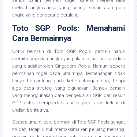
serius dalam bermain togel, karena mereka bisa
melihat angka-angka yang sering keluar atau pola
angka yang cenderung berulang.
Toto SGP Pools: Memahami
Cara Bermainnya
Untuk bermain di Toto SGP Pools, pemain harus
memilih sejumlah angka yang akan keluar pada undian
yang diadakan oleh Singapore Pools. Namun, seperti
permainan togel pada umumnya, kemenangan tidak
hanya bergantung pada keberuntungan saja, tetapi
juga pada strategi yang digunakan. Banyak pemain
yang menggunakan data pengeluaran SGP dan result
SGP untuk memprediksi angka yang akan keluar di
undian berikutnya.
Secara umum, cara bermain di Toto SGP Pools sangat
mudah, tetapi untuk memaksimalkan peluang menang,
pemain perlu memahami pola angka dan mengikuti