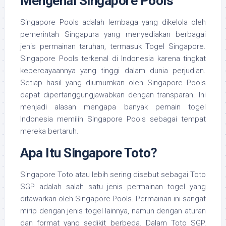
Mengenal Singapore Pools
Singapore Pools adalah lembaga yang dikelola oleh
pemerintah Singapura yang menyediakan berbagai
jenis permainan taruhan, termasuk Togel Singapore.
Singapore Pools terkenal di Indonesia karena tingkat
kepercayaannya yang tinggi dalam dunia perjudian.
Setiap hasil yang diumumkan oleh Singapore Pools
dapat dipertanggungjawabkan dengan transparan. Ini
menjadi alasan mengapa banyak pemain togel
Indonesia memilih Singapore Pools sebagai tempat
mereka bertaruh.
Apa Itu Singapore Toto?
Singapore Toto atau lebih sering disebut sebagai Toto
SGP adalah salah satu jenis permainan togel yang
ditawarkan oleh Singapore Pools. Permainan ini sangat
mirip dengan jenis togel lainnya, namun dengan aturan
dan format yang sedikit berbeda. Dalam Toto SGP,