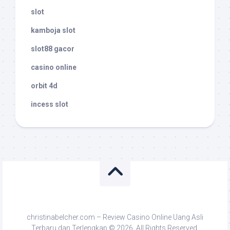
slot
kamboja slot
slot88 gacor
casino online
orbit 4d
incess slot
christinabelcher.com – Review Casino Online Uang Asli
Terbaru dan Terlengkap © 2026. All Rights Reserved.