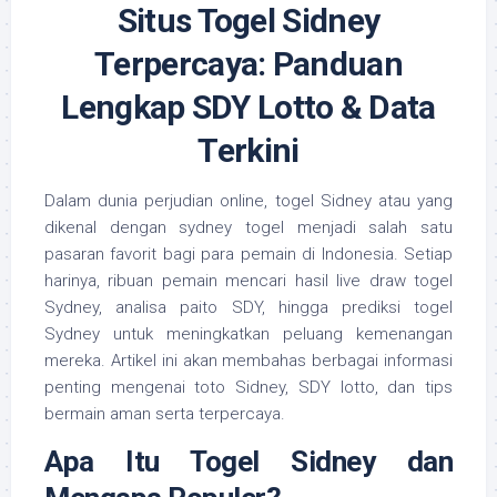
Situs Togel Sidney
Terpercaya: Panduan
Lengkap SDY Lotto & Data
Terkini
Dalam dunia perjudian online, togel Sidney atau yang
dikenal dengan sydney togel menjadi salah satu
pasaran favorit bagi para pemain di Indonesia. Setiap
harinya, ribuan pemain mencari hasil live draw togel
Sydney, analisa paito SDY, hingga prediksi togel
Sydney untuk meningkatkan peluang kemenangan
mereka. Artikel ini akan membahas berbagai informasi
penting mengenai toto Sidney, SDY lotto, dan tips
bermain aman serta terpercaya.
Apa Itu Togel Sidney dan