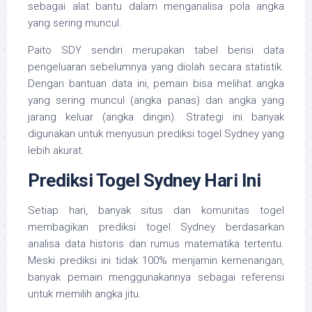
sebagai alat bantu dalam menganalisa pola angka
yang sering muncul.
Paito SDY sendiri merupakan tabel berisi data
pengeluaran sebelumnya yang diolah secara statistik.
Dengan bantuan data ini, pemain bisa melihat angka
yang sering muncul (angka panas) dan angka yang
jarang keluar (angka dingin). Strategi ini banyak
digunakan untuk menyusun prediksi togel Sydney yang
lebih akurat.
Prediksi Togel Sydney Hari Ini
Setiap hari, banyak situs dan komunitas togel
membagikan prediksi togel Sydney berdasarkan
analisa data historis dan rumus matematika tertentu.
Meski prediksi ini tidak 100% menjamin kemenangan,
banyak pemain menggunakannya sebagai referensi
untuk memilih angka jitu.