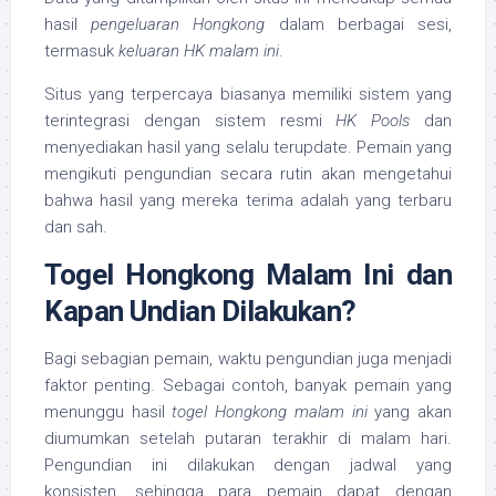
hasil
pengeluaran Hongkong
dalam berbagai sesi,
termasuk
keluaran HK malam ini
.
Situs yang terpercaya biasanya memiliki sistem yang
terintegrasi dengan sistem resmi
HK Pools
dan
menyediakan hasil yang selalu terupdate. Pemain yang
mengikuti pengundian secara rutin akan mengetahui
bahwa hasil yang mereka terima adalah yang terbaru
dan sah.
Togel Hongkong Malam Ini dan
Kapan Undian Dilakukan?
Bagi sebagian pemain, waktu pengundian juga menjadi
faktor penting. Sebagai contoh, banyak pemain yang
menunggu hasil
togel Hongkong malam ini
yang akan
diumumkan setelah putaran terakhir di malam hari.
Pengundian ini dilakukan dengan jadwal yang
konsisten, sehingga para pemain dapat dengan