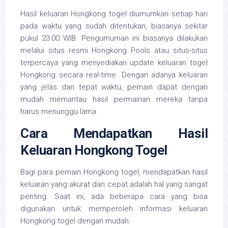
Hasil keluaran Hongkong togel diumumkan setiap hari
pada waktu yang sudah ditentukan, biasanya sekitar
pukul 23:00 WIB. Pengumuman ini biasanya dilakukan
melalui situs resmi Hongkong Pools atau situs-situs
terpercaya yang menyediakan update keluaran togel
Hongkong secara real-time. Dengan adanya keluaran
yang jelas dan tepat waktu, pemain dapat dengan
mudah memantau hasil permainan mereka tanpa
harus menunggu lama.
Cara Mendapatkan Hasil
Keluaran Hongkong Togel
Bagi para pemain Hongkong togel, mendapatkan hasil
keluaran yang akurat dan cepat adalah hal yang sangat
penting. Saat ini, ada beberapa cara yang bisa
digunakan untuk memperoleh informasi keluaran
Hongkong togel dengan mudah: