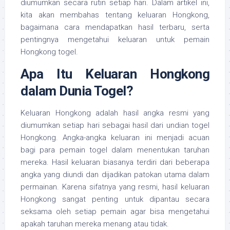
diumumkan secara rutin setiap hari. Dalam artikel ini,
kita akan membahas tentang keluaran Hongkong,
bagaimana cara mendapatkan hasil terbaru, serta
pentingnya mengetahui keluaran untuk pemain
Hongkong togel.
Apa Itu Keluaran Hongkong
dalam Dunia Togel?
Keluaran Hongkong adalah hasil angka resmi yang
diumumkan setiap hari sebagai hasil dari undian togel
Hongkong. Angka-angka keluaran ini menjadi acuan
bagi para pemain togel dalam menentukan taruhan
mereka. Hasil keluaran biasanya terdiri dari beberapa
angka yang diundi dan dijadikan patokan utama dalam
permainan. Karena sifatnya yang resmi, hasil keluaran
Hongkong sangat penting untuk dipantau secara
seksama oleh setiap pemain agar bisa mengetahui
apakah taruhan mereka menang atau tidak.