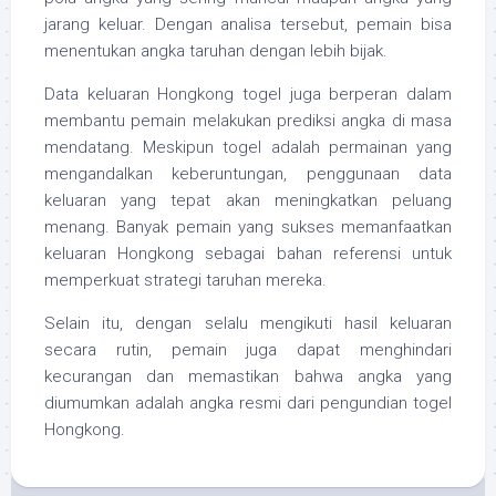
jarang keluar. Dengan analisa tersebut, pemain bisa
menentukan angka taruhan dengan lebih bijak.
Data keluaran Hongkong togel juga berperan dalam
membantu pemain melakukan prediksi angka di masa
mendatang. Meskipun togel adalah permainan yang
mengandalkan keberuntungan, penggunaan data
keluaran yang tepat akan meningkatkan peluang
menang. Banyak pemain yang sukses memanfaatkan
keluaran Hongkong sebagai bahan referensi untuk
memperkuat strategi taruhan mereka.
Selain itu, dengan selalu mengikuti hasil keluaran
secara rutin, pemain juga dapat menghindari
kecurangan dan memastikan bahwa angka yang
diumumkan adalah angka resmi dari pengundian togel
Hongkong.