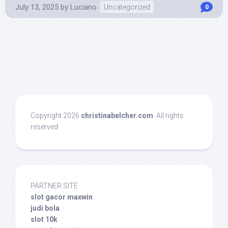
July 13, 2025
by
Luciano
Uncategorized
0
Copyright 2026
christinabelcher.com
. All rights
reserved
PARTNER SITE
slot gacor maxwin
judi bola
slot 10k