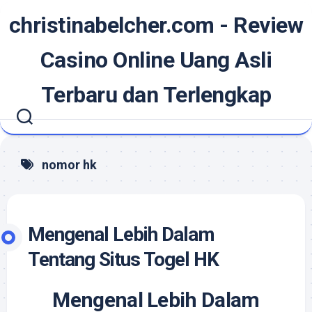
Skip
christinabelcher.com - Review
to
content
Casino Online Uang Asli
Terbaru dan Terlengkap
nomor hk
Mengenal Lebih Dalam
Tentang Situs Togel HK
Mengenal Lebih Dalam