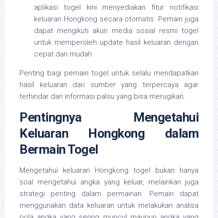
aplikasi togel kini menyediakan fitur notifikasi
keluaran Hongkong secara otomatis. Pemain juga
dapat mengikuti akun media sosial resmi togel
untuk memperoleh update hasil keluaran dengan
cepat dan mudah.
Penting bagi pemain togel untuk selalu mendapatkan
hasil keluaran dari sumber yang terpercaya agar
terhindar dari informasi palsu yang bisa merugikan.
Pentingnya Mengetahui
Keluaran Hongkong dalam
Bermain Togel
Mengetahui keluaran Hongkong togel bukan hanya
soal mengetahui angka yang keluar, melainkan juga
strategi penting dalam permainan. Pemain dapat
menggunakan data keluaran untuk melakukan analisa
pola angka yang sering muncul maupun angka yang