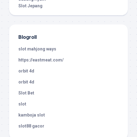
Slot Jepang
Blogroll
slot mahjong ways
https://eastmeat.com/
orbit 4d
orbit 4d
Slot Bet
slot
kamboja slot
slot88 gacor