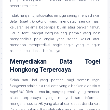
yang memungkinkan pemain melihat hasil undian
secara real-time.
Tidak hanya itu, situs-situs ini juga sering menyediakan
data togel Hongkong
yang mencatat semua hasil
keluaran selama beberapa bulan atau bahkan tahun.
Hal ini tentu sangat berguna bagi pemain yang ingin
menganalisis pola angka yang sering keluar atau
mencoba memprediksi angka-angka yang mungkin
akan muncul di sesi berikutnya.
Menyediakan Data Togel
Hongkong Terpercaya
Salah satu hal yang penting bagi pemain
togel
Hongkong
adalah akurasi data yang diberikan oleh situs
togel HK
. Oleh karena itu, banyak pemain yang mencari
situs terpercaya yang menyediakan informasi
mengenai
nomor HK
yang akurat dan dapat diandalkan.
Data yang ditampilkan oleh situs ini mencakup semua