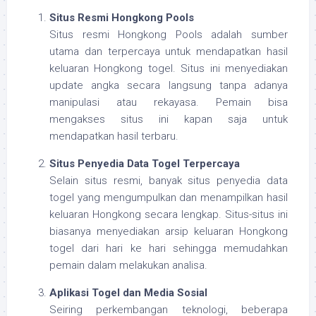
Situs Resmi Hongkong Pools
Situs resmi Hongkong Pools adalah sumber
utama dan terpercaya untuk mendapatkan hasil
keluaran Hongkong togel. Situs ini menyediakan
update angka secara langsung tanpa adanya
manipulasi atau rekayasa. Pemain bisa
mengakses situs ini kapan saja untuk
mendapatkan hasil terbaru.
Situs Penyedia Data Togel Terpercaya
Selain situs resmi, banyak situs penyedia data
togel yang mengumpulkan dan menampilkan hasil
keluaran Hongkong secara lengkap. Situs-situs ini
biasanya menyediakan arsip keluaran Hongkong
togel dari hari ke hari sehingga memudahkan
pemain dalam melakukan analisa.
Aplikasi Togel dan Media Sosial
Seiring perkembangan teknologi, beberapa