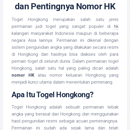
dan Pentingnya Nomor HK
Togel Hongkong merupakan salah satu jenis
permainan judi togel yang sangat populer di
hk
kalangan masyarakat Indonesia maupun di beberapa
negara Asia lainnya. Permainan ini dikenal dengan
sistem pengundian angka yang dilakukan secara resmi
di Hongkong dan hasilnya bisa diakses oleh para
pemain togel di seluruh dunia. Dalam permainan togel
Hongkong, salah satu hal yang paling dicari adalah
nomor HK
atau nomor keluaran Hongkong yang
menjadi kunci utama dalam menentukan pemenang.
Apa Itu Togel Hongkong?
Togel Hongkong adalah sebuah permainan tebak
angka yang berasal dari Hongkong dan menggunakan
hasil pengundian resmi sebagai acuan pemenangnya.
Permainan ini sudah ada sejak lama dan telah