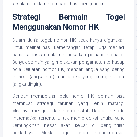
kesalahan dalam membaca hasil pengundian.
Strategi Bermain Togel
Menggunakan Nomor HK
Dalam dunia togel, nomor HK tidak hanya digunakan
untuk melihat hasil kemenangan, tetapi juga menjadi
bahan analisis untuk meningkatkan peluang menang.
Banyak pemain yang melakukan pengamatan terhadap
pola keluaran nomor HK, mencari angka yang sering
muncul (angka hot) atau angka yang jarang muncul
(angka dingin).
Dengan mempelajari pola nomor HK, pemain bisa
membuat strategi taruhan yang lebih matang.
Misalnya, menggunakan metode statistik atau metode
matematika tertentu untuk memprediksi angka yang
kemungkinan besar akan keluar di pengundian
berikutnya. Meski togel tetap mengandalkan