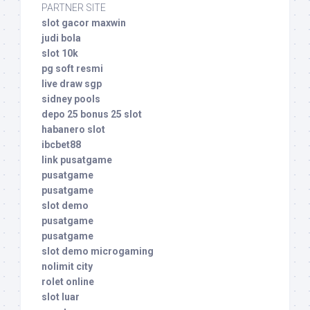
PARTNER SITE
slot gacor maxwin
judi bola
slot 10k
pg soft resmi
live draw sgp
sidney pools
depo 25 bonus 25 slot
habanero slot
ibcbet88
link pusatgame
pusatgame
pusatgame
slot demo
pusatgame
pusatgame
slot demo microgaming
nolimit city
rolet online
slot luar