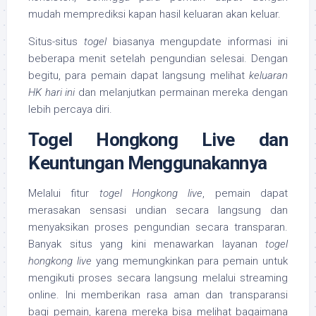
mudah memprediksi kapan hasil keluaran akan keluar.
Situs-situs
togel
biasanya mengupdate informasi ini
beberapa menit setelah pengundian selesai. Dengan
begitu, para pemain dapat langsung melihat
keluaran
HK hari ini
dan melanjutkan permainan mereka dengan
lebih percaya diri.
Togel Hongkong Live dan
Keuntungan Menggunakannya
Melalui fitur
togel Hongkong live
, pemain dapat
merasakan sensasi undian secara langsung dan
menyaksikan proses pengundian secara transparan.
Banyak situs yang kini menawarkan layanan
togel
hongkong live
yang memungkinkan para pemain untuk
mengikuti proses secara langsung melalui streaming
online. Ini memberikan rasa aman dan transparansi
bagi pemain, karena mereka bisa melihat bagaimana