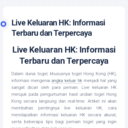
Live Keluaran HK: Informasi
Terbaru dan Terpercaya
Live Keluaran HK: Informasi
Terbaru dan Terpercaya
Dalam dunia togel, khususnya togel Hong Kong (HK),
informasi mengenai
angka keluar hk
menjadi hal yang
sangat dicari oleh para pemain. Live keluaran HK
merujuk pada pengumuman hasil undian togel Hong
Kong secara langsung dan real-time. Artikel ini akan
membahas pentingnya live keluaran HK, cara
mendapatkan informasi keluaran HK secara akurat,
serta beberapa tips bagi pemain togel yang ingin