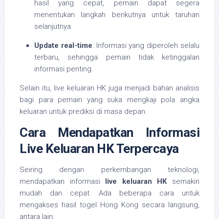
hasil yang cepat, pemain dapat segera
menentukan langkah berikutnya untuk taruhan
selanjutnya.
Update real-time
: Informasi yang diperoleh selalu
terbaru, sehingga pemain tidak ketinggalan
informasi penting.
Selain itu, live keluaran HK juga menjadi bahan analisis
bagi para pemain yang suka mengkaji pola angka
keluaran untuk prediksi di masa depan.
Cara Mendapatkan Informasi
Live Keluaran HK Terpercaya
Seiring dengan perkembangan teknologi,
mendapatkan informasi
live keluaran HK
semakin
mudah dan cepat. Ada beberapa cara untuk
mengakses hasil togel Hong Kong secara langsung,
antara lain: