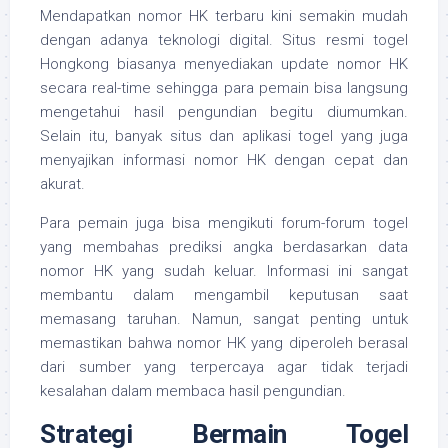
Mendapatkan nomor HK terbaru kini semakin mudah
dengan adanya teknologi digital. Situs resmi togel
Hongkong biasanya menyediakan update nomor HK
secara real-time sehingga para pemain bisa langsung
mengetahui hasil pengundian begitu diumumkan.
Selain itu, banyak situs dan aplikasi togel yang juga
menyajikan informasi nomor HK dengan cepat dan
akurat.
Para pemain juga bisa mengikuti forum-forum togel
yang membahas prediksi angka berdasarkan data
nomor HK yang sudah keluar. Informasi ini sangat
membantu dalam mengambil keputusan saat
memasang taruhan. Namun, sangat penting untuk
memastikan bahwa nomor HK yang diperoleh berasal
dari sumber yang terpercaya agar tidak terjadi
kesalahan dalam membaca hasil pengundian.
Strategi Bermain Togel