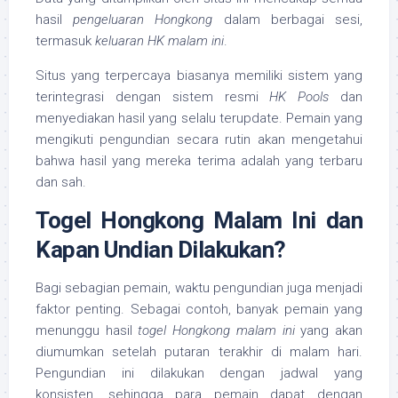
hasil
pengeluaran Hongkong
dalam berbagai sesi,
termasuk
keluaran HK malam ini
.
Situs yang terpercaya biasanya memiliki sistem yang
terintegrasi dengan sistem resmi
HK Pools
dan
menyediakan hasil yang selalu terupdate. Pemain yang
mengikuti pengundian secara rutin akan mengetahui
bahwa hasil yang mereka terima adalah yang terbaru
dan sah.
Togel Hongkong Malam Ini dan
Kapan Undian Dilakukan?
Bagi sebagian pemain, waktu pengundian juga menjadi
faktor penting. Sebagai contoh, banyak pemain yang
menunggu hasil
togel Hongkong malam ini
yang akan
diumumkan setelah putaran terakhir di malam hari.
Pengundian ini dilakukan dengan jadwal yang
konsisten, sehingga para pemain dapat dengan