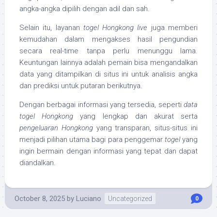
angka-angka dipilih dengan adil dan sah.
Selain itu, layanan
togel Hongkong live
juga memberi
kemudahan dalam mengakses hasil pengundian
secara real-time tanpa perlu menunggu lama.
Keuntungan lainnya adalah pemain bisa mengandalkan
data yang ditampilkan di situs ini untuk analisis angka
dan prediksi untuk putaran berikutnya.
Dengan berbagai informasi yang tersedia, seperti
data
togel Hongkong
yang lengkap dan akurat serta
pengeluaran Hongkong
yang transparan, situs-situs ini
menjadi pilihan utama bagi para penggemar
togel
yang
ingin bermain dengan informasi yang tepat dan dapat
diandalkan.
October 8, 2025
by
Luciano
Uncategorized
0