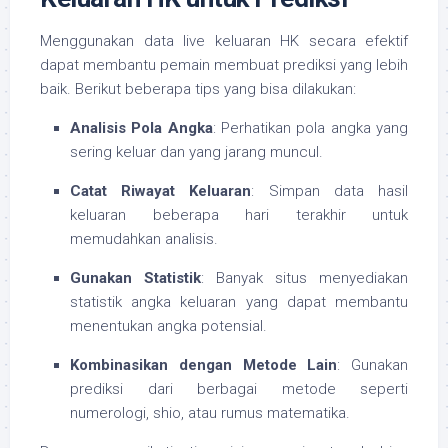
Menggunakan data live keluaran HK secara efektif
dapat membantu pemain membuat prediksi yang lebih
baik. Berikut beberapa tips yang bisa dilakukan:
Analisis Pola Angka
: Perhatikan pola angka yang
sering keluar dan yang jarang muncul.
Catat Riwayat Keluaran
: Simpan data hasil
keluaran beberapa hari terakhir untuk
memudahkan analisis.
Gunakan Statistik
: Banyak situs menyediakan
statistik angka keluaran yang dapat membantu
menentukan angka potensial.
Kombinasikan dengan Metode Lain
: Gunakan
prediksi dari berbagai metode seperti
numerologi, shio, atau rumus matematika.