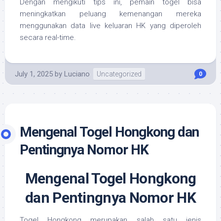
Dengan mengikuti tips ini, pemain togel bisa
meningkatkan peluang kemenangan mereka
menggunakan data live keluaran HK yang diperoleh
secara real-time.
July 1, 2025
by
Luciano
Uncategorized
0
Mengenal Togel Hongkong dan
Pentingnya Nomor HK
Mengenal Togel Hongkong
dan Pentingnya Nomor HK
Togel Hongkong merupakan salah satu jenis