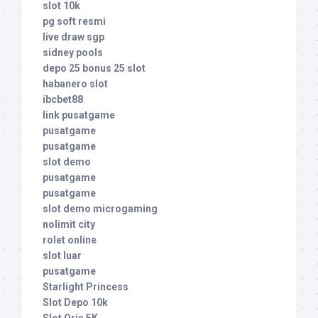
slot 10k
pg soft resmi
live draw sgp
sidney pools
depo 25 bonus 25 slot
habanero slot
ibcbet88
link pusatgame
pusatgame
pusatgame
slot demo
pusatgame
pusatgame
slot demo microgaming
nolimit city
rolet online
slot luar
pusatgame
Starlight Princess
Slot Depo 10k