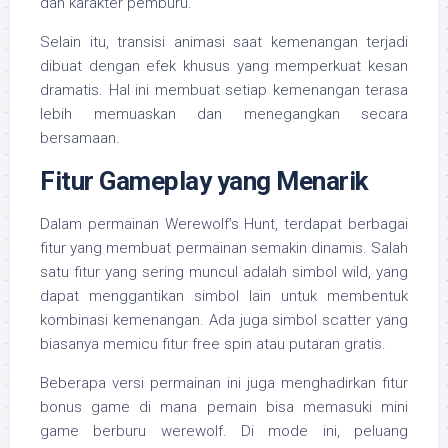
dan karakter pemburu.
Selain itu, transisi animasi saat kemenangan terjadi
dibuat dengan efek khusus yang memperkuat kesan
dramatis. Hal ini membuat setiap kemenangan terasa
lebih memuaskan dan menegangkan secara
bersamaan.
Fitur Gameplay yang Menarik
Dalam permainan
Werewolf’s Hunt
, terdapat berbagai
fitur yang membuat permainan semakin dinamis. Salah
satu fitur yang sering muncul adalah simbol wild, yang
dapat menggantikan simbol lain untuk membentuk
kombinasi kemenangan. Ada juga simbol scatter yang
biasanya memicu fitur free spin atau putaran gratis.
Beberapa versi permainan ini juga menghadirkan fitur
bonus game di mana pemain bisa memasuki mini
game berburu werewolf. Di mode ini, peluang