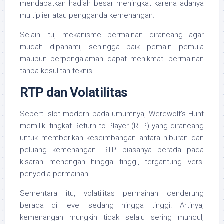
mendapatkan hadiah besar meningkat karena adanya
multiplier atau pengganda kemenangan.
Selain itu, mekanisme permainan dirancang agar
mudah dipahami, sehingga baik pemain pemula
maupun berpengalaman dapat menikmati permainan
tanpa kesulitan teknis.
RTP dan Volatilitas
Seperti slot modern pada umumnya, Werewolf’s Hunt
memiliki tingkat Return to Player (RTP) yang dirancang
untuk memberikan keseimbangan antara hiburan dan
peluang kemenangan. RTP biasanya berada pada
kisaran menengah hingga tinggi, tergantung versi
penyedia permainan.
Sementara itu, volatilitas permainan cenderung
berada di level sedang hingga tinggi. Artinya,
kemenangan mungkin tidak selalu sering muncul,