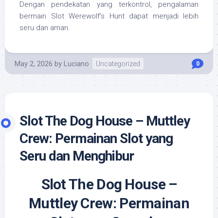
Dengan pendekatan yang terkontrol, pengalaman
bermain Slot Werewolf’s Hunt dapat menjadi lebih
seru dan aman.
May 2, 2026
by
Luciano
Uncategorized
0
Slot The Dog House – Muttley
Crew: Permainan Slot yang
Seru dan Menghibur
Slot The Dog House –
Muttley Crew: Permainan