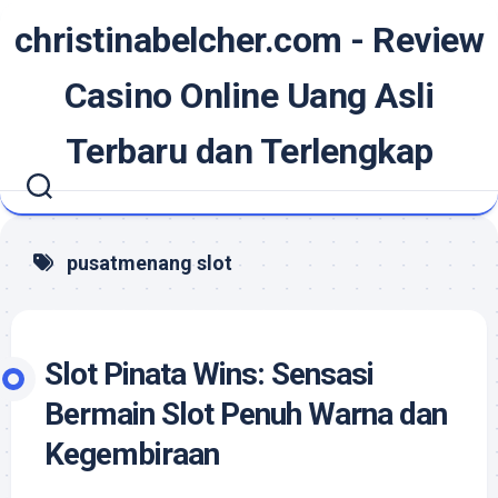
Skip
christinabelcher.com - Review
to
content
Casino Online Uang Asli
Terbaru dan Terlengkap
pusatmenang slot
Slot Pinata Wins: Sensasi
Bermain Slot Penuh Warna dan
Kegembiraan