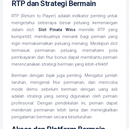
RTP dan Strategi Bermain
RTP (Return to Player) adalah indikator penting untuk
mengetahui seberapa besar peluang kemenangan
dalam slot.
Slot Pinata Wins
memiliki RTP yang
kompetitif, membuatnya menarik bagi pemain yang
ingin memaksimalkan peluang menang. Meskipun slot
termasuk permainan peluang, memahami pola
pembayaran dan fitur bonus dapat membantu pemain
merencanakan strategi bermain yang lebih efektif.
Bermain dengan bijak juga penting. Mengatur jumlah
taruhan, mengenal fitur permainan, dan mencoba
mode demo sebelum bermain dengan uang asli
adalah strategi yang sering digunakan oleh pemain
profesional. Dengan pendekatan ini, pemain dapat
menikmati permainan lebih lama dan meningkatkan
pengalaman bermain secara keseluruhan.