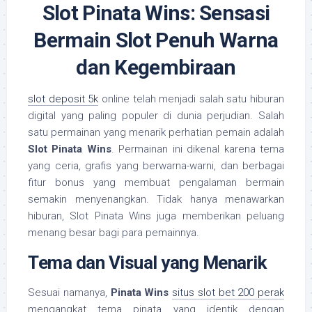
Slot Pinata Wins: Sensasi
Bermain Slot Penuh Warna
dan Kegembiraan
slot deposit 5k
online telah menjadi salah satu hiburan
digital yang paling populer di dunia perjudian. Salah
satu permainan yang menarik perhatian pemain adalah
Slot Pinata Wins
. Permainan ini dikenal karena tema
yang ceria, grafis yang berwarna-warni, dan berbagai
fitur bonus yang membuat pengalaman bermain
semakin menyenangkan. Tidak hanya menawarkan
hiburan, Slot Pinata Wins juga memberikan peluang
menang besar bagi para pemainnya.
Tema dan Visual yang Menarik
Sesuai namanya,
Pinata Wins
situs slot bet 200 perak
mengangkat tema pinata yang identik dengan