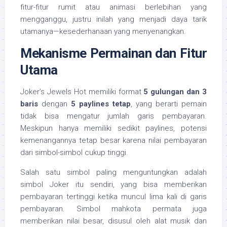
fitur-fitur rumit atau animasi berlebihan yang
mengganggu, justru inilah yang menjadi daya tarik
utamanya—kesederhanaan yang menyenangkan.
Mekanisme Permainan dan Fitur
Utama
Joker’s Jewels Hot memiliki format
5 gulungan dan 3
baris
dengan
5 paylines tetap
, yang berarti pemain
tidak bisa mengatur jumlah garis pembayaran.
Meskipun hanya memiliki sedikit paylines, potensi
kemenangannya tetap besar karena nilai pembayaran
dari simbol-simbol cukup tinggi.
Salah satu simbol paling menguntungkan adalah
simbol Joker itu sendiri, yang bisa memberikan
pembayaran tertinggi ketika muncul lima kali di garis
pembayaran. Simbol mahkota permata juga
memberikan nilai besar, disusul oleh alat musik dan