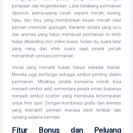
perayaan dan kegembiraan. Latar belakang permainan
dipenuhi warna-warna cerah seperti merah, kuning,
hijau, dan biru, yang memberikan kesan meriah saat
pemain memutar gulungan. Karakter pinata yang lucu
dan animasi yang halus membuat permainan ini lebih
hidup dibanding slot online biasa. Selain itu, suara latar
yang riang dan efek suara saat pinata pecah
menambah sensasi permainan.
Visual yang menarik bukan hanya sekadar hiasan.
Mereka juga berfungsi sebagai simbol penting dalam
permainan. Misalnya, pinata berwarna merah bisa
menjadi simbol wild, sementara pinata emas biasanya
menjadi simbol scatter yang membuka kesempatan
untuk free spin. Dengan kombinasi grafis dan animasi
yang interaktif, pemain merasa lebih terlibat dan
senang selama bermain.
Fitur Bonus dan Peluang