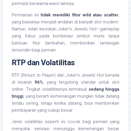
permata berwarna-warni lainnya.
Permainan ini
tidak memiliki fitur wild atau scatter
,
yang biasanya menjadi andalan di banyak slot modern.
Namun, inilah keunikan Joker’s Jewels Hot—gameplay
yang fokus pada kombinasi simbol murni tanpa
bantuan fitur tambahan, memberikan tantangan
tersendiri bagi pemain.
RTP dan Volatilitas
RTP (Return to Player) dari Joker’s Jewels Hot berada
di kisaran
96%
, yang tergolong standar untuk slot
online. Tingkat volatilitasnya termasuk
sedang hingga
tinggi
, yang berarti kemenangan mungkin tidak datang
terlalu sering, tetapi ketika datang, bisa memberikan
pembayaran yang cukup besar.
Jenis volatilitas seperti ini cocok bagi pemain yang
menyukai sensasi menunggu kemenangan besar