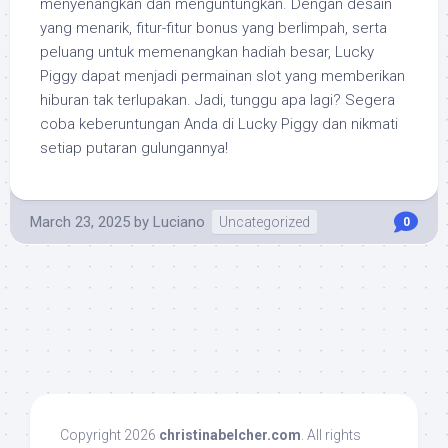
menyenangkan dan menguntungkan. Dengan desain
yang menarik, fitur-fitur bonus yang berlimpah, serta
peluang untuk memenangkan hadiah besar, Lucky
Piggy dapat menjadi permainan slot yang memberikan
hiburan tak terlupakan. Jadi, tunggu apa lagi? Segera
coba keberuntungan Anda di Lucky Piggy dan nikmati
setiap putaran gulungannya!
March 23, 2025
by
Luciano
Uncategorized
0
Copyright 2026
christinabelcher.com
. All rights