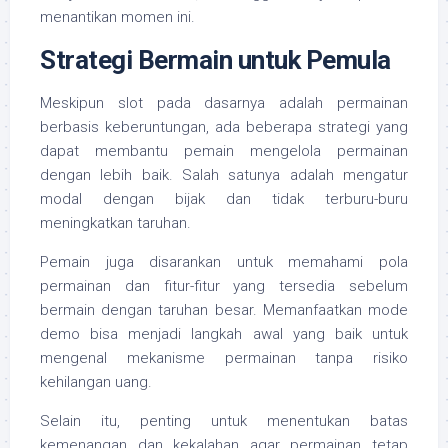
menantikan momen ini.
Strategi Bermain untuk Pemula
Meskipun slot pada dasarnya adalah permainan
berbasis keberuntungan, ada beberapa strategi yang
dapat membantu pemain mengelola permainan
dengan lebih baik. Salah satunya adalah mengatur
modal dengan bijak dan tidak terburu-buru
meningkatkan taruhan.
Pemain juga disarankan untuk memahami pola
permainan dan fitur-fitur yang tersedia sebelum
bermain dengan taruhan besar. Memanfaatkan mode
demo bisa menjadi langkah awal yang baik untuk
mengenal mekanisme permainan tanpa risiko
kehilangan uang.
Selain itu, penting untuk menentukan batas
kemenangan dan kekalahan agar permainan tetap