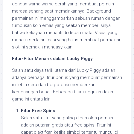
dengan warna-warna cerah yang membuat pemain
merasa senang saat memainkannya. Background
permainan ini menggambarkan sebuah rumah dengan
tumpukan koin emas yang seakan memberi sinyal
bahwa kekayaan menanti di depan mata. Visual yang
menarik serta animasi yang halus membuat permainan
slot ini semakin mengasyikkan.
Fitur-Fitur Menarik dalam Lucky Piggy
Salah satu daya tarik utama dari Lucky Piggy adalah
adanya berbagai fitur bonus yang membuat permainan
ini lebih seru dan berpotensi memberikan
kemenangan besar. Beberapa fitur unggulan dalam
game ini antara lain:
Fitur Free Spins
Salah satu fitur yang paling dicari oleh pemain
adalah putaran gratis atau free spins. Fitur ini
dapat diaktifkan ketika simbol tertentu muncul di