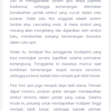
Slot ini menggunakan sistem grid tanpa paylines
tradisional, sehingga kemenangan ditentukan
berdasarkan jumlah simbol yang cocok dalam satu
putaran. Salah satu fitur unggulan adalah sistem
tumble atau cascading reels, di mana simbol yang
menang akan menghilang dan digantikan oleh simbol
baru, memberikan peluang kemenangan beruntun
dalam satu spin.
Selain itu, terdapat fitur pengganda (multiplier) yang
bisa meningkat secara signifikan selama permainan
berlangsung. Pengganda ini biasanya muncul saat
kombinasi kemenangan terjadi secara beruntun,
sehingga potensi hadiah bisa menjadi jauh lebih besar.
Fitur free spin juga menjadi daya tarik utama. Pemain
dapat memicu putaran gratis dengan mendapatkan
simbol tertentu dalam jumlah yang cukup. Selama
mode ini, peluang untuk mendapatkan multiplier tinggi
menjadi lebih besar, sehingga banyak pemain