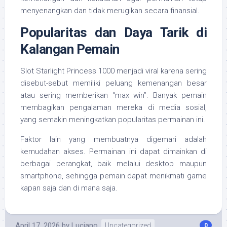
menyenangkan dan tidak merugikan secara finansial.
Popularitas dan Daya Tarik di
Kalangan Pemain
Slot Starlight Princess 1000 menjadi viral karena sering
disebut-sebut memiliki peluang kemenangan besar
atau sering memberikan “max win”. Banyak pemain
membagikan pengalaman mereka di media sosial,
yang semakin meningkatkan popularitas permainan ini.
Faktor lain yang membuatnya digemari adalah
kemudahan akses. Permainan ini dapat dimainkan di
berbagai perangkat, baik melalui desktop maupun
smartphone, sehingga pemain dapat menikmati game
kapan saja dan di mana saja.
April 17, 2026
by
Luciano
Uncategorized
0