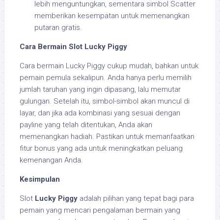
lebih menguntungkan, sementara simbol Scatter
memberikan kesempatan untuk memenangkan
putaran gratis.
Cara Bermain Slot Lucky Piggy
Cara bermain Lucky Piggy cukup mudah, bahkan untuk
pemain pemula sekalipun. Anda hanya perlu memilih
jumlah taruhan yang ingin dipasang, lalu memutar
gulungan. Setelah itu, simbol-simbol akan muncul di
layar, dan jika ada kombinasi yang sesuai dengan
payline yang telah ditentukan, Anda akan
memenangkan hadiah. Pastikan untuk memanfaatkan
fitur bonus yang ada untuk meningkatkan peluang
kemenangan Anda.
Kesimpulan
Slot
Lucky Piggy
adalah pilihan yang tepat bagi para
pemain yang mencari pengalaman bermain yang