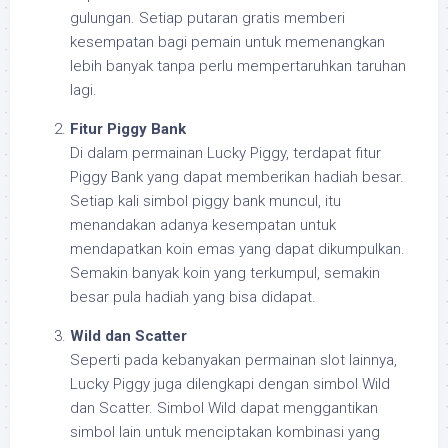
gulungan. Setiap putaran gratis memberi
kesempatan bagi pemain untuk memenangkan
lebih banyak tanpa perlu mempertaruhkan taruhan
lagi.
Fitur Piggy Bank
Di dalam permainan Lucky Piggy, terdapat fitur
Piggy Bank yang dapat memberikan hadiah besar.
Setiap kali simbol piggy bank muncul, itu
menandakan adanya kesempatan untuk
mendapatkan koin emas yang dapat dikumpulkan.
Semakin banyak koin yang terkumpul, semakin
besar pula hadiah yang bisa didapat.
Wild dan Scatter
Seperti pada kebanyakan permainan slot lainnya,
Lucky Piggy juga dilengkapi dengan simbol Wild
dan Scatter. Simbol Wild dapat menggantikan
simbol lain untuk menciptakan kombinasi yang