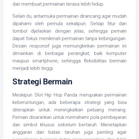
dan membuat permainan terasa lebih hidup.
Selain itu, antarmuka permainan dirancang agar mudah
dipahami oleh pemula sekalipun. Setiap fitur dan
tombol dijelaskan dengan jelas, sehingga pemain
dapat fokus menikmati permainan tanpa kebingungan.
Desain responsif juga memungkinkan permainan ini
dimainkan di berbagai perangkat, baik komputer
maupun smartphone, sehingga fleksibilitas bermain
menjadi lebih tinggi.
Strategi Bermain
Meskipun Slot Hip Hop Panda merupakan permainan
keberuntungan, ada beberapa strategi yang bisa
diterapkan untuk meningkatkan peluang menang.
Pemain disarankan untuk memahami pola pembayaran
dan simbol khusus sebelum bertaruh. Menetapkan
anggaran dan batas taruhan juga penting agar