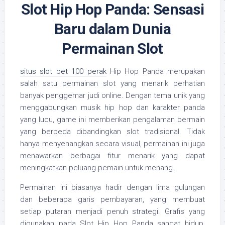
Slot Hip Hop Panda: Sensasi
Baru dalam Dunia
Permainan Slot
situs slot bet 100 perak
Hip Hop Panda merupakan
salah satu permainan slot yang menarik perhatian
banyak penggemar judi online. Dengan tema unik yang
menggabungkan musik hip hop dan karakter panda
yang lucu, game ini memberikan pengalaman bermain
yang berbeda dibandingkan slot tradisional. Tidak
hanya menyenangkan secara visual, permainan ini juga
menawarkan berbagai fitur menarik yang dapat
meningkatkan peluang pemain untuk menang.
Permainan ini biasanya hadir dengan lima gulungan
dan beberapa garis pembayaran, yang membuat
setiap putaran menjadi penuh strategi. Grafis yang
digunakan pada Slot Hip Hop Panda sangat hidup,