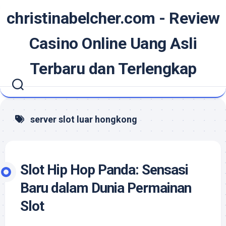
Skip
christinabelcher.com - Review
to
content
Casino Online Uang Asli
Terbaru dan Terlengkap
server slot luar hongkong
Slot Hip Hop Panda: Sensasi
Baru dalam Dunia Permainan
Slot