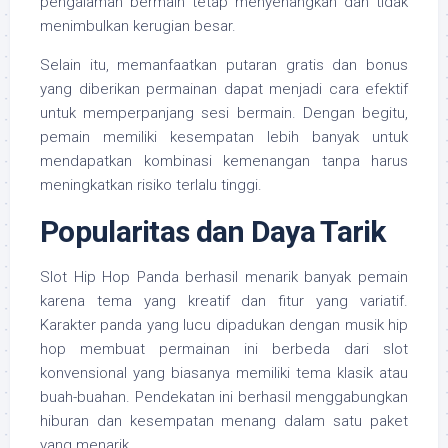
pengalaman bermain tetap menyenangkan dan tidak
menimbulkan kerugian besar.
Selain itu, memanfaatkan putaran gratis dan bonus
yang diberikan permainan dapat menjadi cara efektif
untuk memperpanjang sesi bermain. Dengan begitu,
pemain memiliki kesempatan lebih banyak untuk
mendapatkan kombinasi kemenangan tanpa harus
meningkatkan risiko terlalu tinggi.
Popularitas dan Daya Tarik
Slot Hip Hop Panda berhasil menarik banyak pemain
karena tema yang kreatif dan fitur yang variatif.
Karakter panda yang lucu dipadukan dengan musik hip
hop membuat permainan ini berbeda dari slot
konvensional yang biasanya memiliki tema klasik atau
buah-buahan. Pendekatan ini berhasil menggabungkan
hiburan dan kesempatan menang dalam satu paket
yang menarik.