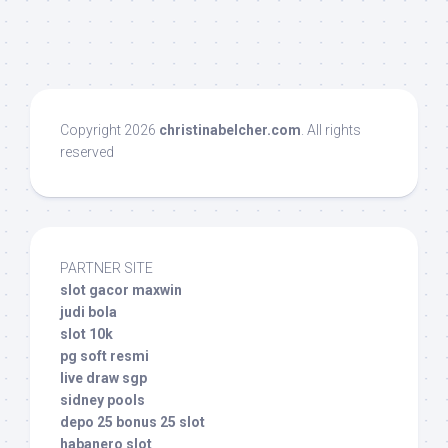
Copyright 2026
christinabelcher.com
. All rights
reserved
PARTNER SITE
slot gacor maxwin
judi bola
slot 10k
pg soft resmi
live draw sgp
sidney pools
depo 25 bonus 25 slot
habanero slot