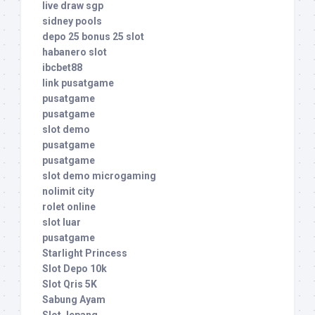
live draw sgp
sidney pools
depo 25 bonus 25 slot
habanero slot
ibcbet88
link pusatgame
pusatgame
pusatgame
slot demo
pusatgame
pusatgame
slot demo microgaming
nolimit city
rolet online
slot luar
pusatgame
Starlight Princess
Slot Depo 10k
Slot Qris 5K
Sabung Ayam