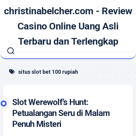
Skip
christinabelcher.com - Review
to
content
Casino Online Uang Asli
Terbaru dan Terlengkap
situs slot bet 100 rupiah
Slot Werewolf’s Hunt:
Petualangan Seru di Malam
Penuh Misteri