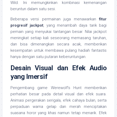
Wild. Ini memungkinkan kombinasi kemenangan
beruntun dalam satu sesi.
Beberapa versi permainan juga menawarkan
fitur
progresif jackpot
, yang menambah daya tarik bagi
pemain yang menyukai tantangan besar. Nilai jackpot
meningkat setiap kali seseorang memasang taruhan,
dan bisa dimenangkan secara acak, memberikan
kesempatan untuk membawa pulang hadiah fantastis
hanya dengan satu putaran keberuntungan.
Desain Visual dan Efek Audio
yang Imersif
Pengembang game Werewolf’s Hunt memberikan
perhatian besar pada detail visual dan efek suara.
Animasi pergerakan serigala, efek cahaya bulan, serta
perpaduan warna gelap dan merah menciptakan
suasana horor yang khas namun tetap menarik. Efek