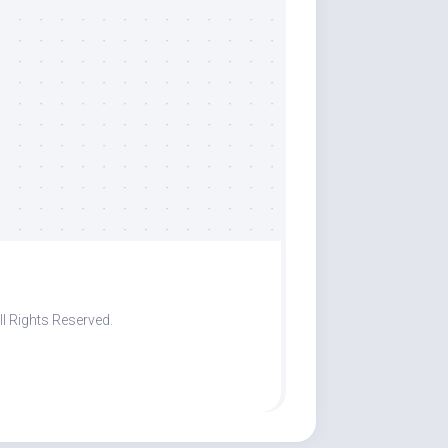
l Rights Reserved.