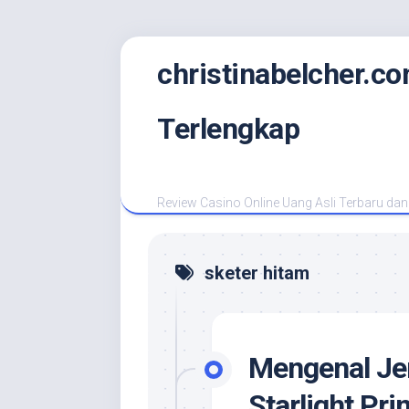
Skip
christinabelcher.co
to
content
Terlengkap
Review Casino Online Uang Asli Terbaru dan
sketer hitam
Mengenal Jen
Starlight Pr