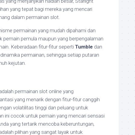
itas yang menjanjikan hadiah besar, Starlight
lihan yang tepat bagi mereka yang mencari
nang dalam permainan slot.
anisme permainan yang mudah dipahami dan
baik pemain pemula maupun yang berpengalaman
in. Keberadaan fitur-fitur seperti
Tumble
dan
namika permainan, sehingga setiap putaran
nuh kejutan.
 adalah permainan slot online yang
tasi yang menarik dengan fitur-fitur canggih
gan volatilitas tinggi dan peluang untuk
n ini cocok untuk pemain yang mencari sensasi
Anda yang tertarik mencoba keberuntungan,
adalah pilihan yang sangat layak untuk