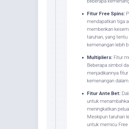
beberapa kemenang
Fitur Free Spins:
P
mendapatkan tiga ata
memberikan kesemp
taruhan, yang tent
kemenangan lebih b
Multipliers:
Fitur m
Beberapa simbol d
menjadikannya fitur
kemenangan dalam 
Fitur Ante Bet:
Dal
untuk menambahk
meningkatkan pelua
Meskipun taruhan leb
untuk memicu Free 