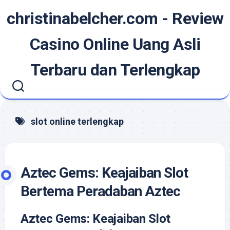
Skip
christinabelcher.com - Review
to
content
Casino Online Uang Asli
Terbaru dan Terlengkap
slot online terlengkap
Aztec Gems: Keajaiban Slot
Bertema Peradaban Aztec
Aztec Gems: Keajaiban Slot