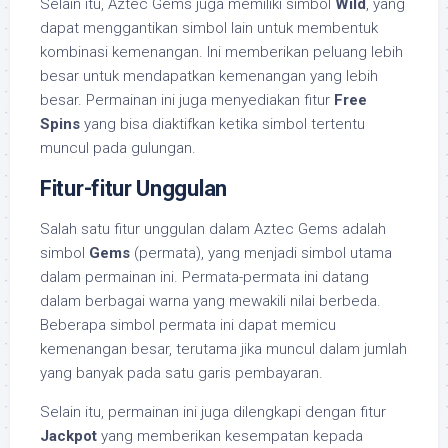
Selain itu, Aztec Gems juga memiliki simbol
Wild
, yang
dapat menggantikan simbol lain untuk membentuk
kombinasi kemenangan. Ini memberikan peluang lebih
besar untuk mendapatkan kemenangan yang lebih
besar. Permainan ini juga menyediakan fitur
Free
Spins
yang bisa diaktifkan ketika simbol tertentu
muncul pada gulungan.
Fitur-fitur Unggulan
Salah satu fitur unggulan dalam Aztec Gems adalah
simbol
Gems
(permata), yang menjadi simbol utama
dalam permainan ini. Permata-permata ini datang
dalam berbagai warna yang mewakili nilai berbeda.
Beberapa simbol permata ini dapat memicu
kemenangan besar, terutama jika muncul dalam jumlah
yang banyak pada satu garis pembayaran.
Selain itu, permainan ini juga dilengkapi dengan fitur
Jackpot
yang memberikan kesempatan kepada