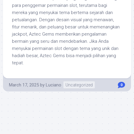
para penggemar permainan slot, terutama bagi
mereka yang menyukai tema bertema sejarah dan
petualangan. Dengan desain visual yang menawan,
fitur menarik, dan peluang besar untuk memenangkan
jackpot, Aztec Gems memberikan pengalaman
bermain yang seru dan mendebarkan. Jika Anda
menyukai permainan slot dengan tema yang unik dan
hadiah besar, Aztec Gems bisa menjadi pilihan yang
tepat.
March 17, 2025
by
Luciano
Uncategorized
0