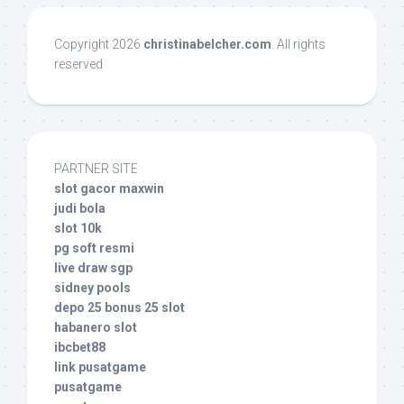
Copyright 2026
christinabelcher.com
. All rights
reserved
PARTNER SITE
slot gacor maxwin
judi bola
slot 10k
pg soft resmi
live draw sgp
sidney pools
depo 25 bonus 25 slot
habanero slot
ibcbet88
link pusatgame
pusatgame