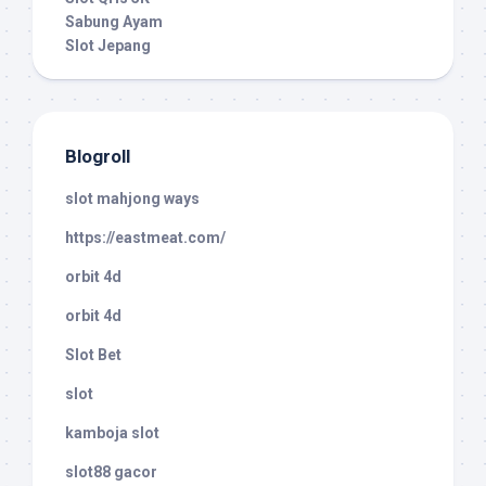
Sabung Ayam
Slot Jepang
Blogroll
slot mahjong ways
https://eastmeat.com/
orbit 4d
orbit 4d
Slot Bet
slot
kamboja slot
slot88 gacor