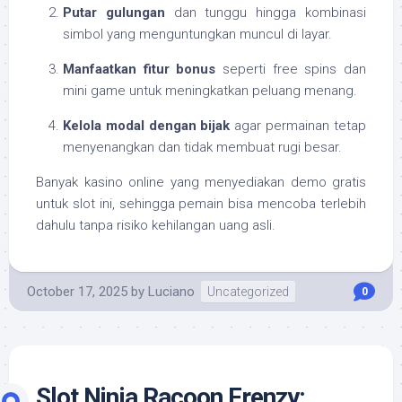
Putar gulungan
dan tunggu hingga kombinasi
simbol yang menguntungkan muncul di layar.
Manfaatkan fitur bonus
seperti free spins dan
mini game untuk meningkatkan peluang menang.
Kelola modal dengan bijak
agar permainan tetap
menyenangkan dan tidak membuat rugi besar.
Banyak kasino online yang menyediakan demo gratis
untuk slot ini, sehingga pemain bisa mencoba terlebih
dahulu tanpa risiko kehilangan uang asli.
October 17, 2025
by
Luciano
Uncategorized
0
Slot Ninja Racoon Frenzy: