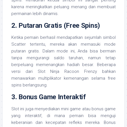
spins. Kehadiran kedua simbol ini sangat penting
karena meningkatkan peluang menang dan membuat
permainan lebih dinamis.
2. Putaran Gratis (Free Spins)
Ketika pemain berhasil mendapatkan sejumlah simbol
Scatter tertentu, mereka akan memasuki mode
putaran gratis. Dalam mode ini, Anda bisa bermain
tanpa mengurangi saldo taruhan, namun tetap
berpeluang memenangkan hadiah besar. Beberapa
versi dari Slot Ninja Racoon Frenzy bahkan
menawarkan multiplikator kemenangan selama free
spins berlangsung.
3. Bonus Game Interaktif
Slot ini juga menyediakan mini game atau bonus game
yang interaktif, di mana pemain bisa menguji
keberanian dan kecepatan refleks mereka. Bonus