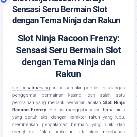
Sensasi Seru Bermain Slot
dengan Tema Ninja dan Rakun
Slot Ninja Racoon Frenzy:
Sensasi Seru Bermain Slot
dengan Tema Ninja dan
Rakun
slot pusatmenang
online semakin populer di kalangan
penggemar permainan kasino, dan salah satu
permainan yang menarik perhatian adalah
Slot Ninja
Racoon Frenzy
. Slot ini menggabungkan tema ninja
yang penuh aksi dengan karakter rakun yang lucu,
memberikan pengalaman bermain yang unik dan
menghibur. Dalam artikel ini, kita akan membahas