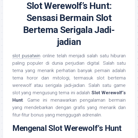
Slot Werewolf’s Hunt:
Sensasi Bermain Slot
Bertema Serigala Jadi-
jadian
slot pusatwin
online telah menjadi salah satu hiburan
paling populer di dunia perjudian digital. Salah satu
tema yang menarik perhatian banyak pemain adalah
tema horor dan mitologi, termasuk slot bertema
werewolf atau serigala jadi-jadian. Salah satu game
slot yang mengusung tema ini adalah
Slot Werewolf’s
Hunt
. Game ini menawarkan pengalaman bermain
yang mendebarkan dengan grafis yang menarik dan
fitur-fitur bonus yang menggugah adrenalin.
Mengenal Slot Werewolf’s Hunt