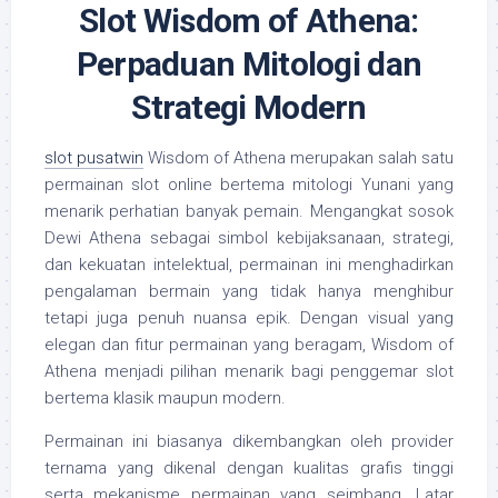
Slot Wisdom of Athena:
Perpaduan Mitologi dan
Strategi Modern
slot pusatwin
Wisdom of Athena merupakan salah satu
permainan slot online bertema mitologi Yunani yang
menarik perhatian banyak pemain. Mengangkat sosok
Dewi Athena sebagai simbol kebijaksanaan, strategi,
dan kekuatan intelektual, permainan ini menghadirkan
pengalaman bermain yang tidak hanya menghibur
tetapi juga penuh nuansa epik. Dengan visual yang
elegan dan fitur permainan yang beragam, Wisdom of
Athena menjadi pilihan menarik bagi penggemar slot
bertema klasik maupun modern.
Permainan ini biasanya dikembangkan oleh provider
ternama yang dikenal dengan kualitas grafis tinggi
serta mekanisme permainan yang seimbang. Latar