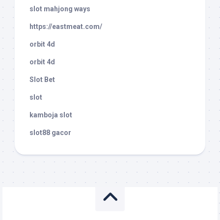
slot mahjong ways
https://eastmeat.com/
orbit 4d
orbit 4d
Slot Bet
slot
kamboja slot
slot88 gacor