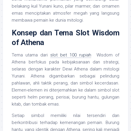
belakang kuil Yunani kuno, pilar marmer, dan ornamen
emas menciptakan atmosfer megah yang langsung
membawa pemain ke dunia mitologi.
Konsep dan Tema Slot Wisdom
of Athena
Tema utama dari
slot bet 100 rupiah
Wisdom of
Athena berfokus pada kebijaksanaan dan strategi,
selaras dengan karakter Dewi Athena dalam mitologi
Yunani. Athena digambarkan sebagai pelindung
pahlawan, ahli taktik perang, dan simbol kecerdasan.
Elemen-elemen ini diterjemahkan ke dalam simbol slot
seperti helm perang, perisai, burung hantu, gulungan
kitab, dan tombak emas.
Setiap simbol memiliki nilai tersendiri dan
berkontribusi terhadap kemenangan pemain. Burung
hantu, yang identik dengan Athena, sering kali menjadi