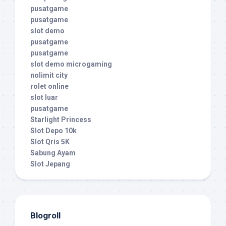
pusatgame
pusatgame
slot demo
pusatgame
pusatgame
slot demo microgaming
nolimit city
rolet online
slot luar
pusatgame
Starlight Princess
Slot Depo 10k
Slot Qris 5K
Sabung Ayam
Slot Jepang
Blogroll