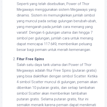
Seperti yang telah disebutkan, Power of Thor
Megaways menggunakan sistem Megaways yang
dinamis. Sistem ini memungkinkan jumlah simbol
yang muncul pada setiap gulungan berubah-ubah,
yang mengarah pada jumlah cara menang yang
variatif. Dengan 6 gulungan utama dan hingga 7
simbol per gulungan, jumlah cara untuk menang
dapat mencapai 117.649, memberikan peluang
besar bagi pemain untuk meraih kemenangan.
Fitur Free Spins
Salah satu daya tarik utama dari Power of Thor
Megaways adalah fitur Free Spins (putaran gratis)
yang bisa diaktifkan dengan simbol Scatter. Ketika
4 simbol Scatter muncul di gulungan, pemain akan
diberikan 10 putaran gratis, dan setiap tambahan
simbol Scatter akan memberikan tambahan
putaran gratis. Selama putaran gratis, fitur ini
semakin menarik karena pemain dapat menikmati