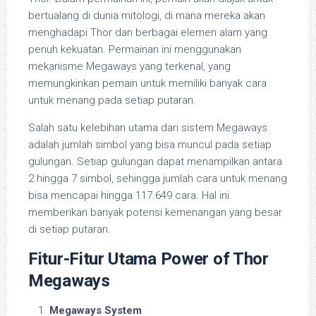
bertualang di dunia mitologi, di mana mereka akan
menghadapi Thor dan berbagai elemen alam yang
penuh kekuatan. Permainan ini menggunakan
mekanisme Megaways yang terkenal, yang
memungkinkan pemain untuk memiliki banyak cara
untuk menang pada setiap putaran.
Salah satu kelebihan utama dari sistem Megaways
adalah jumlah simbol yang bisa muncul pada setiap
gulungan. Setiap gulungan dapat menampilkan antara
2 hingga 7 simbol, sehingga jumlah cara untuk menang
bisa mencapai hingga 117.649 cara. Hal ini
memberikan banyak potensi kemenangan yang besar
di setiap putaran.
Fitur-Fitur Utama Power of Thor
Megaways
Megaways System