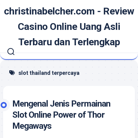
Skip
christinabelcher.com - Review
to
content
Casino Online Uang Asli
Terbaru dan Terlengkap
slot thailand terpercaya
Mengenal Jenis Permainan
Slot Online Power of Thor
Megaways