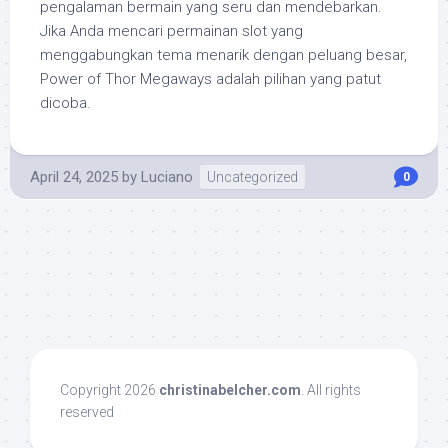
pengalaman bermain yang seru dan mendebarkan.
Jika Anda mencari permainan slot yang
menggabungkan tema menarik dengan peluang besar,
Power of Thor Megaways adalah pilihan yang patut
dicoba.
April 24, 2025
by
Luciano
Uncategorized
0
Copyright 2026
christinabelcher.com
. All rights
reserved