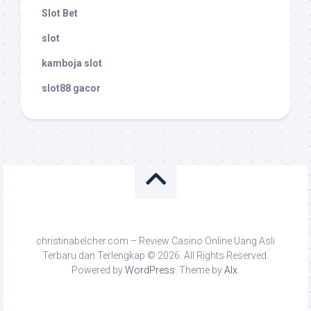
Slot Bet
slot
kamboja slot
slot88 gacor
christinabelcher.com – Review Casino Online Uang Asli
Terbaru dan Terlengkap © 2026. All Rights Reserved.
Powered by
WordPress
. Theme by
Alx
.