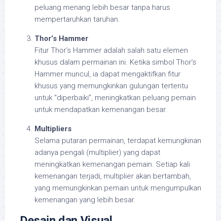
peluang menang lebih besar tanpa harus
mempertaruhkan taruhan.
Thor’s Hammer
Fitur Thor’s Hammer adalah salah satu elemen
khusus dalam permainan ini. Ketika simbol Thor’s
Hammer muncul, ia dapat mengaktifkan fitur
khusus yang memungkinkan gulungan tertentu
untuk “diperbaiki”, meningkatkan peluang pemain
untuk mendapatkan kemenangan besar.
Multipliers
Selama putaran permainan, terdapat kemungkinan
adanya pengali (multiplier) yang dapat
meningkatkan kemenangan pemain. Setiap kali
kemenangan terjadi, multiplier akan bertambah,
yang memungkinkan pemain untuk mengumpulkan
kemenangan yang lebih besar.
Desain dan Visual