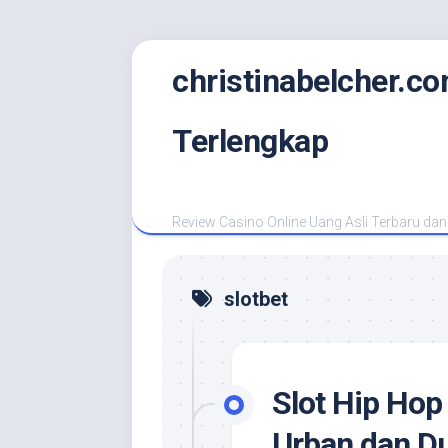
Skip
christinabelcher.co
to
content
Terlengkap
Review Casino Online Uang Asli Terbaru dan
slotbet
Slot Hip Ho
Urban dan Du