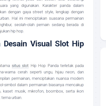
suara yang digunakan. Karakter panda dalam
rkan dengan gaya street style, lengkap dengan
urban. Hal ini menciptakan suasana permainan
ghibur, seolah-olah pemain sedang berada di
jukan hip hop.
 Desain Visual Slot Hip
 utama
situs slot
Hip Hop Panda terletak pada
na-warna cerah seperti ungu, hijau neon, dan
pilan permainan, menciptakan nuansa modern
bol-simbol dalam permainan biasanya mencakup
p, kaset musik, mikrofon, boombox, serta ikon
t tema urban.