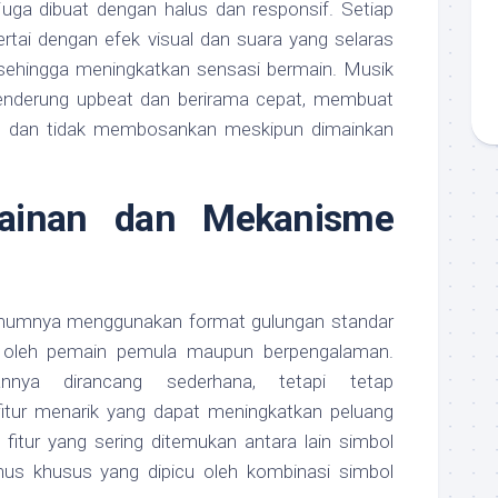
 juga dibuat dengan halus dan responsif. Setiap
rtai dengan efek visual dan suara yang selaras
 sehingga meningkatkan sensasi bermain. Musik
cenderung upbeat dan berirama cepat, membuat
up dan tidak membosankan meskipun dimainkan
mainan dan Mekanisme
mumnya menggunakan format gulungan standar
 oleh pemain pemula maupun berpengalaman.
nnya dirancang sederhana, tetapi tetap
itur menarik yang dapat meningkatkan peluang
itur yang sering ditemukan antara lain simbol
onus khusus yang dipicu oleh kombinasi simbol