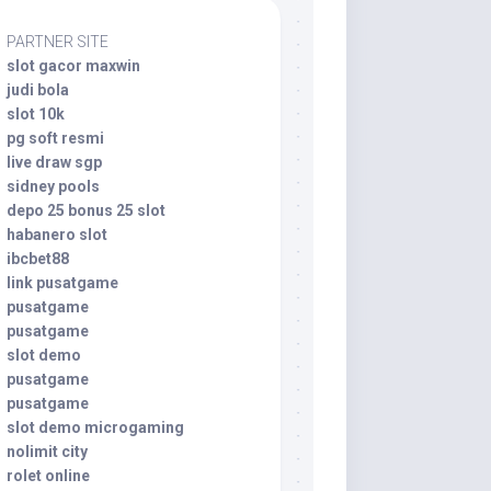
PARTNER SITE
slot gacor maxwin
judi bola
slot 10k
pg soft resmi
live draw sgp
sidney pools
depo 25 bonus 25 slot
habanero slot
ibcbet88
link pusatgame
pusatgame
pusatgame
slot demo
pusatgame
pusatgame
slot demo microgaming
nolimit city
rolet online