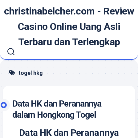
Skip
christinabelcher.com - Review
to
content
Casino Online Uang Asli
Terbaru dan Terlengkap
togel hkg
Data HK dan Peranannya
dalam Hongkong Togel
Data HK dan Peranannya