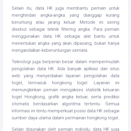
Selain itu, data HK juga membantu pemain untuk
menghindari angka-angka yang dianggap kurang
beruntung atau jarang keluar. Metode ini sering
disebut sebagai teknik filtering angka. Para pemain
menggunakan data HK sebagai alat bantu untuk
menentukan angka yang akan dipasang, bukan hanya
mengandalkan keberuntungan semata.
Teknologi juga berperan besar dalam mempermudah
pengolahan data HK. Ada banyak aplikasi dan situs
web yang menyediakan layanan pengolahan data
togel, termasuk hongkong togel. Layanan ini
memungkinkan pemain mengakses statistik keluaran
togel Hongkong, grafik angka keluar, serta prediksi
otomatis berdasarkan algoritma tertentu. Semua
informasi ini tentu memperkuat posisi data HK sebagai
sumber daya utama dalam permainan hongkong togel.
Selain digunakan oleh pemain individu, data HK juga