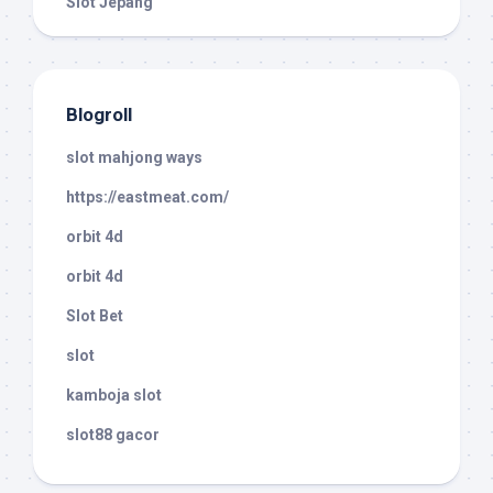
Slot Jepang
Blogroll
slot mahjong ways
https://eastmeat.com/
orbit 4d
orbit 4d
Slot Bet
slot
kamboja slot
slot88 gacor