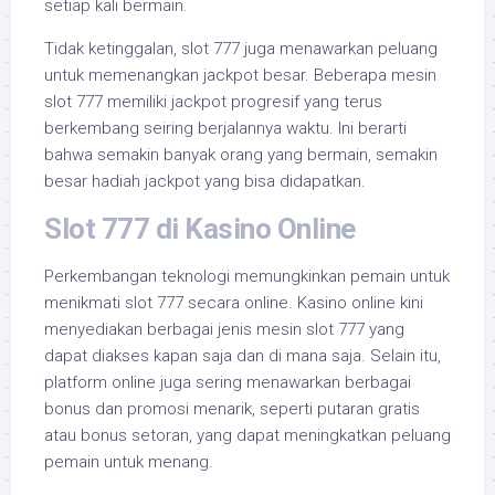
setiap
kali
bermain.
Tidak
ketinggalan,
slot
777
juga
menawarkan
peluang
untuk
memenangkan
jackpot
besar.
Beberapa
mesin
slot
777
memiliki
jackpot
progresif
yang
terus
berkembang
seiring
berjalannya
waktu.
Ini
berarti
bahwa
semakin
banyak
orang
yang
bermain,
semakin
besar
hadiah
jackpot
yang
bisa
didapatkan.
Slot
777
di
Kasino
Online
Perkembangan
teknologi
memungkinkan
pemain
untuk
menikmati
slot
777
secara
online.
Kasino
online
kini
menyediakan
berbagai
jenis
mesin
slot
777
yang
dapat
diakses
kapan
saja
dan
di
mana
saja.
Selain
itu,
platform
online
juga
sering
menawarkan
berbagai
bonus
dan
promosi
menarik,
seperti
putaran
gratis
atau
bonus
setoran,
yang
dapat
meningkatkan
peluang
pemain
untuk
menang.