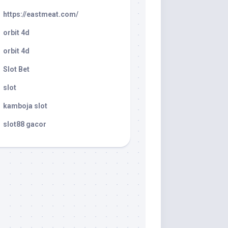
https://eastmeat.com/
orbit 4d
orbit 4d
Slot Bet
slot
kamboja slot
slot88 gacor