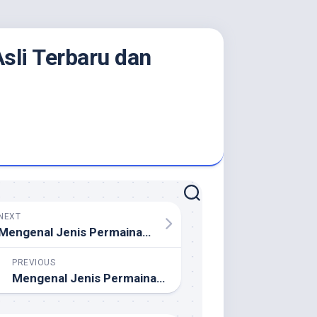
sli Terbaru dan
NEXT
Mengenal Jenis Permainan Slot Online: Fonzo’s Feline Fortunes
PREVIOUS
Mengenal Jenis Permainan Slot Online: Gates of Olympus