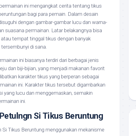
ermainan ini mengangkat cerita tentang tikus
beruntungan bagi para pemain. Dalam desain
 disuguhi dengan gambar-gambar lucu dan warna-
n suasana permainan. Latar belakangnya bisa
tau tempat tinggal tikus dengan banyak
 tersembunyi di sana.
ainan ini biasanya terdiri dari berbagai jenis
eju dan biji-bijian, yang menjadi makanan favorit
libatkan karakter tikus yang berperan sebagai
ainan ini. Karakter tikus tersebut digambarkan
esi yang lucu dan menggemaskan, semakin
rmainan ini.
Petulngn Si Tikus Beruntung
gn Si Tikus Beruntung menggunakan mekanisme