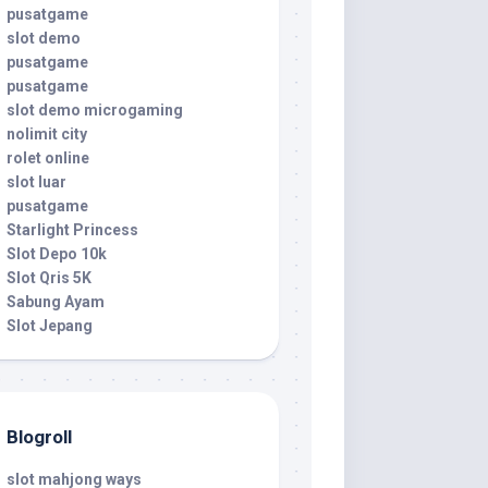
pusatgame
slot demo
pusatgame
pusatgame
slot demo microgaming
nolimit city
rolet online
slot luar
pusatgame
Starlight Princess
Slot Depo 10k
Slot Qris 5K
Sabung Ayam
Slot Jepang
Blogroll
slot mahjong ways