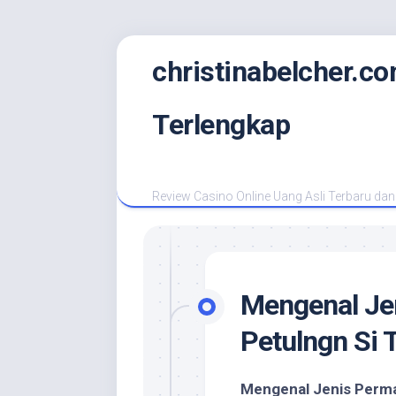
Skip
christinabelcher.co
to
content
Terlengkap
Review Casino Online Uang Asli Terbaru dan
Mengenal Jen
Petulngn Si 
Mengenal Jenis Permai