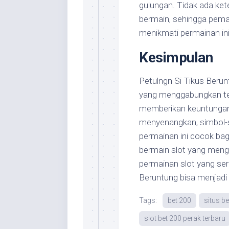
gulungan. Tidak ada ke
bermain, sehingga pemai
menikmati permainan ini
Kesimpulan
Petulngn Si Tikus Berun
yang menggabungkan tem
memberikan keuntungan 
menyenangkan, simbol-s
permainan ini cocok bag
bermain slot yang mengh
permainan slot yang se
Beruntung bisa menjadi p
Tags:
bet 200
situs b
slot bet 200 perak terbaru