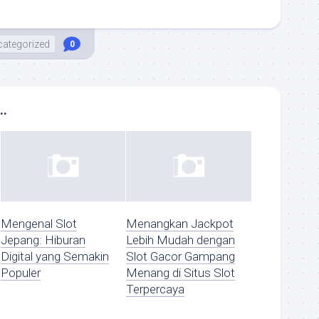
ategorized
0
..
Mengenal Slot
Menangkan Jackpot
Jepang: Hiburan
Lebih Mudah dengan
Digital yang Semakin
Slot Gacor Gampang
Populer
Menang di Situs Slot
Terpercaya