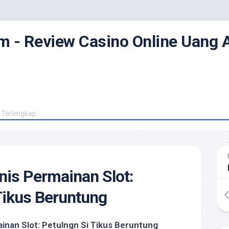
m - Review Casino Online Uang A
 Terlengkap
is Permainan Slot:
Tikus Beruntung
nan Slot: Petulngn Si Tikus Beruntung