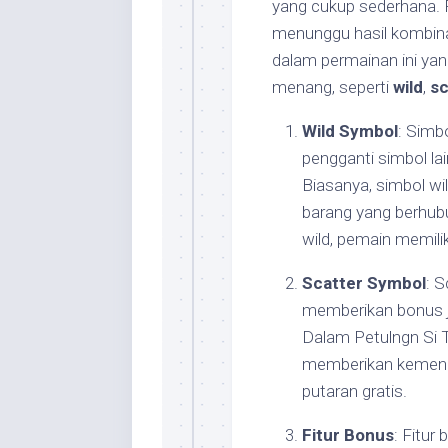
yang cukup sederhana. 
menunggu hasil kombina
dalam permainan ini ya
menang, seperti
wild
,
sc
Wild Symbol
: Simb
pengganti simbol l
Biasanya, simbol w
barang yang berhubu
wild, pemain memili
Scatter Symbol
: 
memberikan bonus ji
Dalam Petulngn Si T
memberikan kemenan
putaran gratis.
Fitur Bonus
: Fitur