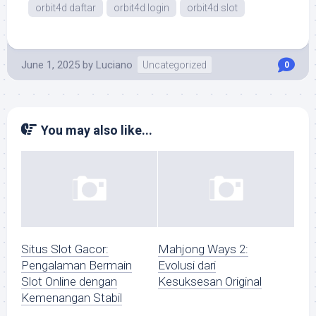
orbit4d daftar
orbit4d login
orbit4d slot
June 1, 2025
by
Luciano
Uncategorized
0
You may also like...
Situs Slot Gacor:
Mahjong Ways 2:
Pengalaman Bermain
Evolusi dari
Slot Online dengan
Kesuksesan Original
Kemenangan Stabil