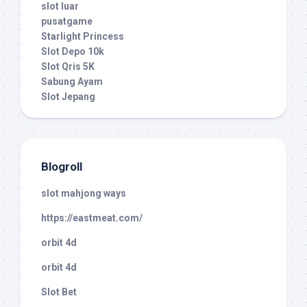
slot luar
pusatgame
Starlight Princess
Slot Depo 10k
Slot Qris 5K
Sabung Ayam
Slot Jepang
Blogroll
slot mahjong ways
https://eastmeat.com/
orbit 4d
orbit 4d
Slot Bet