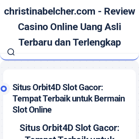
Skip
christinabelcher.com - Review
to
content
Casino Online Uang Asli
Terbaru dan Terlengkap
Situs Orbit4D Slot Gacor:
Tempat Terbaik untuk Bermain
Slot Online
Situs Orbit4D Slot Gacor: