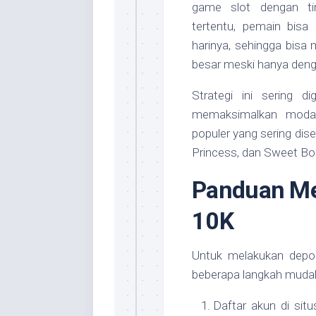
game slot dengan tin
tertentu, pemain bis
harinya, sehingga bis
besar meski hanya denga
Strategi ini sering d
memaksimalkan modal
populer yang sering dise
Princess, dan Sweet Bo
Panduan Me
10K
Untuk melakukan depo 
beberapa langkah mudah
Daftar akun di sit