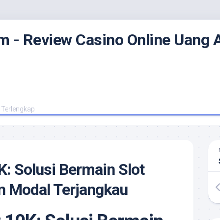
m - Review Casino Online Uang A
 Terlengkap
K: Solusi Bermain Slot
n Modal Terjangkau