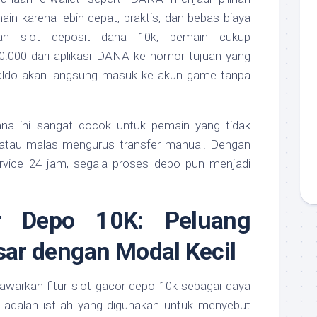
in karena lebih cepat, praktis, dan bebas biaya
nan slot deposit dana 10k, pemain cukup
0.000 dari aplikasi DANA ke nomor tujuan yang
 saldo akan langsung masuk ke akun game tanpa
ana ini sangat cocok untuk pemain yang tidak
k atau malas mengurus transfer manual. Dengan
vice 24 jam, segala proses depo pun menjadi
r Depo 10K: Peluang
ar dengan Modal Kecil
warkan fitur slot gacor depo 10k sebagai daya
r adalah istilah yang digunakan untuk menyebut