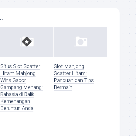
..
Situs Slot Scatter
Slot Mahjong
Hitam Mahjong
Scatter Hitam:
Wins Gacor
Panduan dan Tips
Gampang Menang:
Bermain
Rahasia di Balik
Kemenangan
Beruntun Anda