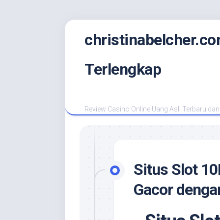
Skip
christinabelcher.co
to
content
Terlengkap
Review Casino Online Uang Asli Terbaru dan
Situs Slot 10
Gacor denga