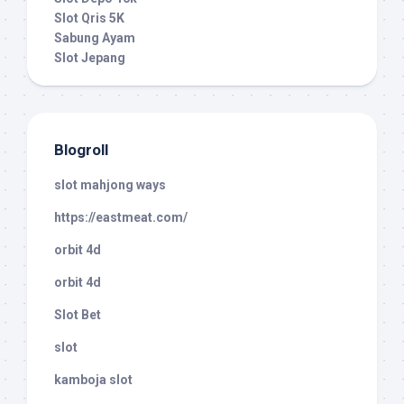
Slot Qris 5K
Sabung Ayam
Slot Jepang
Blogroll
slot mahjong ways
https://eastmeat.com/
orbit 4d
orbit 4d
Slot Bet
slot
kamboja slot