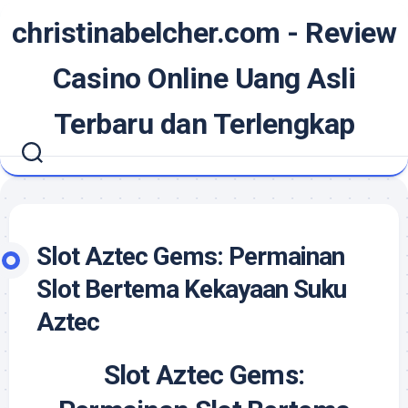
Skip
christinabelcher.com - Review
to
content
Casino Online Uang Asli
Terbaru dan Terlengkap
Slot Aztec Gems: Permainan
Slot Bertema Kekayaan Suku
Aztec
Slot Aztec Gems: