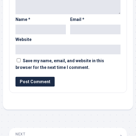
Name
*
Email
*
Website
Save my name, email, and website in this
browser for the next time I comment.
NEXT