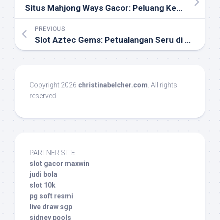
Situs Mahjong Ways Gacor: Peluang Kemenangan Tinggi dari Pola dan Fitur Unggulan
PREVIOUS
Slot Aztec Gems: Petualangan Seru di Dunia Kekayaan Suku Aztec
Copyright 2026
christinabelcher.com
. All rights
reserved
PARTNER SITE
slot gacor maxwin
judi bola
slot 10k
pg soft resmi
live draw sgp
sidney pools