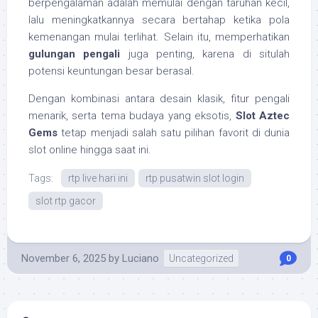
berpengalaman adalah memulai dengan taruhan kecil,
lalu meningkatkannya secara bertahap ketika pola
kemenangan mulai terlihat. Selain itu, memperhatikan
gulungan pengali
juga penting, karena di situlah
potensi keuntungan besar berasal.
Dengan kombinasi antara desain klasik, fitur pengali
menarik, serta tema budaya yang eksotis,
Slot Aztec
Gems
tetap menjadi salah satu pilihan favorit di dunia
slot online hingga saat ini.
Tags:
rtp live hari ini
rtp pusatwin slot login
slot rtp gacor
November 6, 2025
by
Luciano
Uncategorized
0