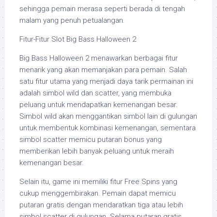
sehingga pemain merasa seperti berada di tengah
malam yang penuh petualangan.
Fitur-Fitur Slot Big Bass Halloween 2
Big Bass Halloween 2 menawarkan berbagai fitur
menarik yang akan memanjakan para pemain. Salah
satu fitur utama yang menjadi daya tarik permainan ini
adalah simbol wild dan scatter, yang membuka
peluang untuk mendapatkan kemenangan besar.
Simbol wild akan menggantikan simbol lain di gulungan
untuk membentuk kombinasi kemenangan, sementara
simbol scatter memicu putaran bonus yang
memberikan lebih banyak peluang untuk meraih
kemenangan besar.
Selain itu, game ini memiliki fitur Free Spins yang
cukup menggembirakan. Pemain dapat memicu
putaran gratis dengan mendaratkan tiga atau lebih
simbol scatter di gulungan. Selama putaran gratis,