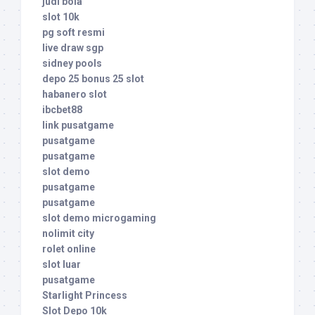
judi bola
slot 10k
pg soft resmi
live draw sgp
sidney pools
depo 25 bonus 25 slot
habanero slot
ibcbet88
link pusatgame
pusatgame
pusatgame
slot demo
pusatgame
pusatgame
slot demo microgaming
nolimit city
rolet online
slot luar
pusatgame
Starlight Princess
Slot Depo 10k