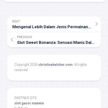
NEXT
Mengenal Lebih Dalam Jenis Permainan Slot Fortune Ox
PREVIOUS
Slot Sweet Bonanza: Sensasi Manis Dalam Dunia Permainan Slot Online
Copyright 2026
christinabelcher.com
. All rights
reserved
PARTNER SITE
slot gacor maxwin