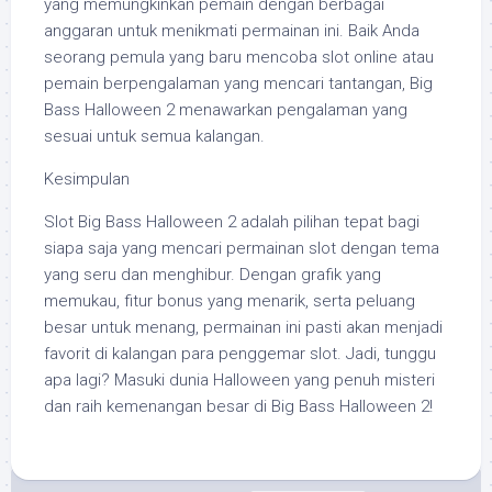
yang memungkinkan pemain dengan berbagai
anggaran untuk menikmati permainan ini. Baik Anda
seorang pemula yang baru mencoba slot online atau
pemain berpengalaman yang mencari tantangan, Big
Bass Halloween 2 menawarkan pengalaman yang
sesuai untuk semua kalangan.
Kesimpulan
Slot Big Bass Halloween 2 adalah pilihan tepat bagi
siapa saja yang mencari permainan slot dengan tema
yang seru dan menghibur. Dengan grafik yang
memukau, fitur bonus yang menarik, serta peluang
besar untuk menang, permainan ini pasti akan menjadi
favorit di kalangan para penggemar slot. Jadi, tunggu
apa lagi? Masuki dunia Halloween yang penuh misteri
dan raih kemenangan besar di Big Bass Halloween 2!