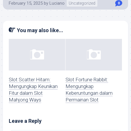
February 15, 2025
by
Luciano
Uncategorized
0
You may also like...
Slot Scatter Hitam:
Slot Fortune Rabbit:
Mengungkap Keunikan
Mengungkap
Fitur dalam Slot
Keberuntungan dalam
Mahjong Ways
Permainan Slot
Leave a Reply