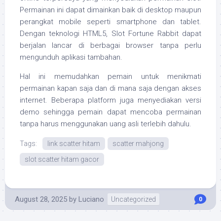
Permainan ini dapat dimainkan baik di desktop maupun
perangkat mobile seperti smartphone dan tablet.
Dengan teknologi HTML5, Slot Fortune Rabbit dapat
berjalan lancar di berbagai browser tanpa perlu
mengunduh aplikasi tambahan.
Hal ini memudahkan pemain untuk menikmati
permainan kapan saja dan di mana saja dengan akses
internet. Beberapa platform juga menyediakan versi
demo sehingga pemain dapat mencoba permainan
tanpa harus menggunakan uang asli terlebih dahulu.
Tags:
link scatter hitam
scatter mahjong
slot scatter hitam gacor
August 28, 2025
by
Luciano
Uncategorized
0