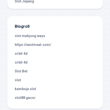
Slot Jepang
Blogroll
slot mahjong ways
https://eastmeat.com/
orbit 4d
orbit 4d
Slot Bet
slot
kamboja slot
slot88 gacor