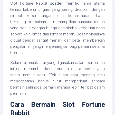
Slot Fortune Rabbit
scatter
memiliki tema utama
kelinci keberuntungan, yang sering dikaitkan dengan
simbol keberuntungan dan kemakmuran. Latar
belakang permainan ini menampilkan suasana taman
yang penuh dengan bunga dan simbol keberuntungan
seperti koin emas dan lentera merah. Desain visualnya
dibuat dengan sangat menarik dan detail, memberikan
pengalaman yang menyenangkan bagi pemain selama
bermain.
Selain itu, musik latar yang digunakan dalam permainan
ini juga menambah kesan oriental dan atmosfer yang
santai namun seru. Efek suara saat menang atau
mendapatkan bonus turut memperkuat sensasi
bermain sehingga pemain merasa lebih terlibat dalam
permainan.
Cara Bermain Slot Fortune
Rabbit