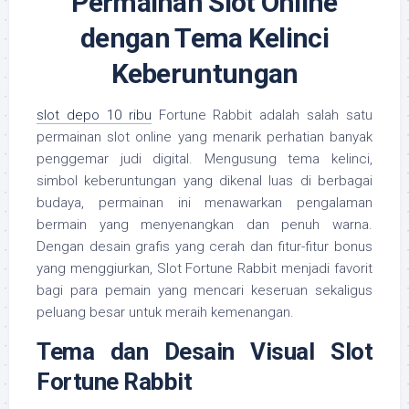
Permainan Slot Online
dengan Tema Kelinci
Keberuntungan
slot depo 10 ribu
Fortune Rabbit adalah salah satu
permainan slot online yang menarik perhatian banyak
penggemar judi digital. Mengusung tema kelinci,
simbol keberuntungan yang dikenal luas di berbagai
budaya, permainan ini menawarkan pengalaman
bermain yang menyenangkan dan penuh warna.
Dengan desain grafis yang cerah dan fitur-fitur bonus
yang menggiurkan, Slot Fortune Rabbit menjadi favorit
bagi para pemain yang mencari keseruan sekaligus
peluang besar untuk meraih kemenangan.
Tema dan Desain Visual Slot
Fortune Rabbit