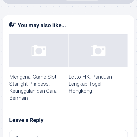
You may also like...
Mengenal Game Slot
Lotto HK: Panduan
Starlight Princess:
Lengkap Togel
Keunggulan dan Cara
Hongkong
Bermain
Leave a Reply