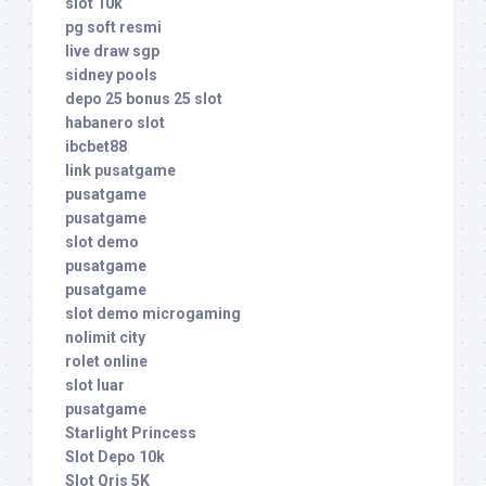
slot 10k
pg soft resmi
live draw sgp
sidney pools
depo 25 bonus 25 slot
habanero slot
ibcbet88
link pusatgame
pusatgame
pusatgame
slot demo
pusatgame
pusatgame
slot demo microgaming
nolimit city
rolet online
slot luar
pusatgame
Starlight Princess
Slot Depo 10k
Slot Qris 5K