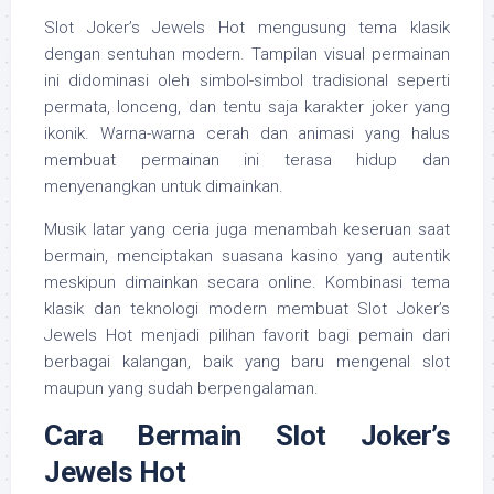
Slot Joker’s Jewels Hot mengusung tema klasik
dengan sentuhan modern. Tampilan visual permainan
ini didominasi oleh simbol-simbol tradisional seperti
permata, lonceng, dan tentu saja karakter joker yang
ikonik. Warna-warna cerah dan animasi yang halus
membuat permainan ini terasa hidup dan
menyenangkan untuk dimainkan.
Musik latar yang ceria juga menambah keseruan saat
bermain, menciptakan suasana kasino yang autentik
meskipun dimainkan secara online. Kombinasi tema
klasik dan teknologi modern membuat Slot Joker’s
Jewels Hot menjadi pilihan favorit bagi pemain dari
berbagai kalangan, baik yang baru mengenal slot
maupun yang sudah berpengalaman.
Cara Bermain Slot Joker’s
Jewels Hot