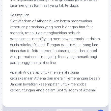
bisa menghasilkan hasil yang tak terduga.
Kesimpulan
Slot Wisdom of Athena bukan hanya menawarkan
keseruan permainan yang penuh dengan fitur-fitur
menarik, tetapi juga menghadirkan sebuah
pengalaman imersif yang membawa pemain ke dalam
dunia mitologi Yunani. Dengan desain visual yang luar
biasa dan forfeiter seperti putaran gratis dan simbol
wild, permainan ini menjadi pilihan yang menarik bagi
para penggemar slot online.
Apakah Anda siap untuk menjelajahi dunia
kebijaksanaan Athena dan meraih kemenangan besar?
Jangan lewatkan kesempatan untuk mencoba
keberuntungan Anda dalam Slot Wisdom of Athena!