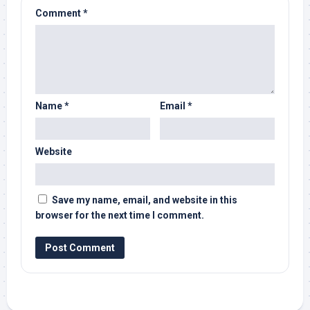
Comment
*
Name
*
Email
*
Website
Save my name, email, and website in this
browser for the next time I comment.