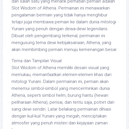
dan salah satu yang menarik perhatian pemain adalah
Slot Wisdom of Athena. Permainan ini menawarkan
pengalaman bermain yang tidak hanya menghibur
tetapi juga membawa pemain ke dalam dunia mitologi
Yunani yang penuh dengan dewa-dewi legendaris.
Dibuat oleh pengembang terkenal, permainan ini
mengusung tema dewi kebijaksanaan, Athena, yang
akan membimbing pemain menuju kemenangan besar.
Tema dan Tampilan Visual
Slot Wisdom of Athena memiliki desain visual yang
memukau, memanfaatkan elemen-elemen khas dari
mitologi Yunani. Dalam permainan ini, pemain akan
menemui simbol-simbol yang mencerminkan dunia
Athena, seperti simbol helm, burung hantu (hewan
peliharaan Athena), perisai, dan tentu saja, potret dari
sang dewi sendiri. Latar belakang permainan dihiasi
dengan kuil-kuil Yunani yang megah, menciptakan
atmosfer yang penuh misteri dan kejayaan zaman