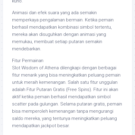
kuno.
Animasi dan efek suara yang ada semakin
memperkaya pengalaman bermain. Ketika pemain
berhasil mendapatkan kombinasi simbol tertentu,
mereka akan disuguhkan dengan animasi yang
memukau, membuat setiap putaran semakin
mendebarkan.
Fitur Permainan
Slot Wisdom of Athena dilengkapi dengan berbagai
fitur menarik yang bisa meningkatkan peluang pemain
untuk meraih kemenangan. Salah satu fitur unggulan
adalah Fitur Putaran Gratis (Free Spins). Fitur ini akan
aktif ketika pemain berhasil mendapatkan simbol
scatter pada gulungan. Selama putaran gratis, pemain
bisa memperoleh kemenangan tanpa mengurangi
saldo mereka, yang tentunya meningkatkan peluang
mendapatkan jackpot besar.