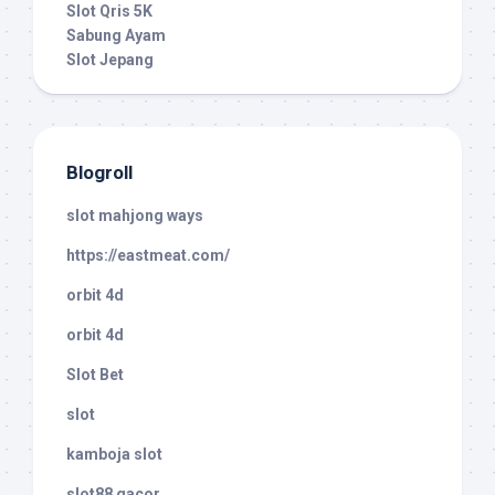
Slot Qris 5K
Sabung Ayam
Slot Jepang
Blogroll
slot mahjong ways
https://eastmeat.com/
orbit 4d
orbit 4d
Slot Bet
slot
kamboja slot
slot88 gacor