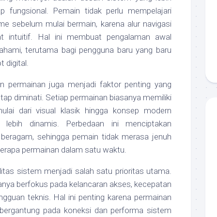
 fungsional. Pemain tidak perlu mempelajari
me sebelum mulai bermain, karena alur navigasi
 intuitif. Hal ini membuat pengalaman awal
pahami, terutama bagi pengguna baru yang baru
 digital.
nten permainan juga menjadi faktor penting yang
tap diminati. Setiap permainan biasanya memiliki
lai dari visual klasik hingga konsep modern
 lebih dinamis. Perbedaan ini menciptakan
 beragam, sehingga pemain tidak merasa jenuh
rapa permainan dalam satu waktu.
bilitas sistem menjadi salah satu prioritas utama.
sanya berfokus pada kelancaran akses, kecepatan
ngguan teknis. Hal ini penting karena permainan
t bergantung pada koneksi dan performa sistem