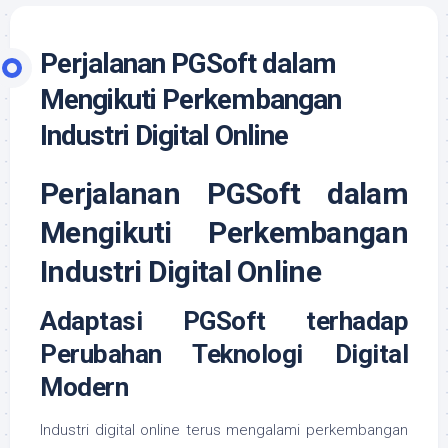
Perjalanan PGSoft dalam
Mengikuti Perkembangan
Industri Digital Online
Perjalanan PGSoft dalam
Mengikuti Perkembangan
Industri Digital Online
Adaptasi PGSoft terhadap
Perubahan Teknologi Digital
Modern
Industri digital online terus mengalami perkembangan