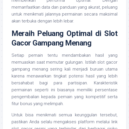
memberikan performa optimal. Dengan
memanfaatkan data dan panduan yang akurat, peluang
untuk menikmati jalannya permainan secara maksimal
akan terbuka dengan lebih lebar.
Meraih Peluang Optimal di Slot
Gacor Gampang Menang
Setiap pemain tentu mendambakan hasil yang
memuaskan saat memutar gulungan. Istilah slot gacor
gampang menang sering kali menjadi buruan utama
karena menawarkan tingkat potensi hasil yang lebih
bersahabat bagi para partisipan. Karakteristik
permainan seperti ini biasanya memiliki persentase
pengembalian kepada pemain yang kompetitif serta
fitur bonus yang melimpah.
Untuk bisa menikmati semua keunggulan tersebut,
pastikan Anda selalu mengakses platform melalui link
slot gacor resmi yang terhindar dari berbagai risiko