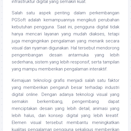
infrastruktur digital yang semakin kuat.
Salah satu aspek penting dalam perkembangan
PGSoft adalah kemampuannya mengikuti perubahan
kebutuhan pengguna. Saat ini, pengguna digital tidak
hanya mencari layanan yang mudah diakses, tetapi
juga menginginkan pengalaman yang menarik secara
visual dan nyaman digunakan. Hal tersebut mendorong
pengembangan desain antarmuka yang lebih
sederhana, sistem yang lebih responsif, serta tampilan
yang mampu memberikan pengalaman interaktif.
Kemajuan teknologi grafis menjadi salah satu faktor
yang memberikan pengaruh besar terhadap industri
digital online. Dengan adanya teknologi visual yang
semakin berkembang, pengembang dapat
menciptakan desain yang lebih detail, animasi yang
lebih halus, dan konsep digital yang lebih kreatif.
Elemen visual tersebut membantu meningkatkan
kualitas pengalaman pengguna sekaligus memberikan