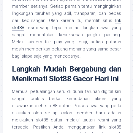
member setianya. Setiap pemain tentu menginginkan
lingkungan taruhan yang adil, transparan, dan bebas
dari kecurangan. Oleh karena itu, memilih
situs
link
slot88
resmi
yang tepat menjadi langkah awal yang
sangat menentukan kesuksesan jangka panjang.
Melalui sistem fair play yang teruji, setiap putaran
mesin memberikan peluang menang yang sama besar
bagi siapa saja yang mencobanya.
Langkah Mudah Bergabung dan
Menikmati Slot88 Gacor Hari Ini
Memulai petualangan seru di dunia taruhan digital kini
sangat praktis berkat kemudahan akses yang
ditawarkan oleh
slot88 online
. Proses awal yang perlu
dilakukan oleh setiap calon member baru adalah
melakukan
slot88 daftar
melalui tautan resmi yang
tersedia. Pastikan Anda menggunakan
link slot88