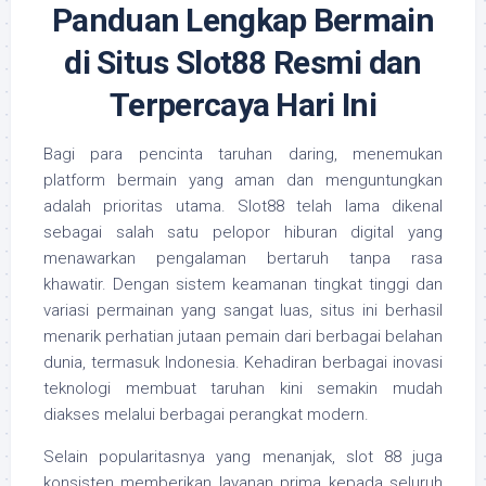
Panduan Lengkap Bermain
di Situs Slot88 Resmi dan
Terpercaya Hari Ini
Bagi para pencinta taruhan daring, menemukan
platform bermain yang aman dan menguntungkan
adalah prioritas utama.
Slot88
telah lama dikenal
sebagai salah satu pelopor hiburan digital yang
menawarkan pengalaman bertaruh tanpa rasa
khawatir. Dengan sistem keamanan tingkat tinggi dan
variasi permainan yang sangat luas, situs ini berhasil
menarik perhatian jutaan pemain dari berbagai belahan
dunia, termasuk Indonesia. Kehadiran berbagai inovasi
teknologi membuat taruhan kini semakin mudah
diakses melalui berbagai perangkat modern.
Selain popularitasnya yang menanjak,
slot 88
juga
konsisten memberikan layanan prima kepada seluruh