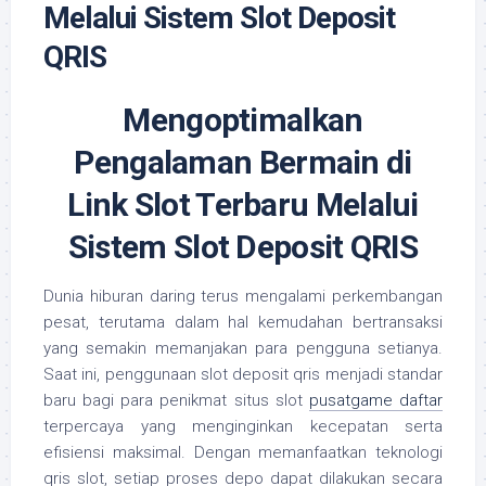
Melalui Sistem Slot Deposit
QRIS
Mengoptimalkan
Pengalaman Bermain di
Link Slot Terbaru Melalui
Sistem Slot Deposit QRIS
Dunia hiburan daring terus mengalami perkembangan
pesat, terutama dalam hal kemudahan bertransaksi
yang semakin memanjakan para pengguna setianya.
Saat ini, penggunaan
slot deposit qris
menjadi standar
baru bagi para penikmat
situs slot
pusatgame daftar
terpercaya
yang menginginkan kecepatan serta
efisiensi maksimal. Dengan memanfaatkan teknologi
qris slot
, setiap proses
depo
dapat dilakukan secara