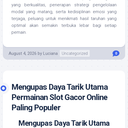
yang berkualitas, penerapan strategi pengelolaan
modal yang matang, serta kedisiplinan emosi yang
terjaga, peluang untuk menikmati hasil taruhan yang
optimal akan semakin terbuka lebar bagi setiap
pemain.
August 4, 2026
by
Luciana
Uncategorized
0
Mengupas Daya Tarik Utama
Permainan Slot Gacor Online
Paling Populer
Mengupas Daya Tarik Utama