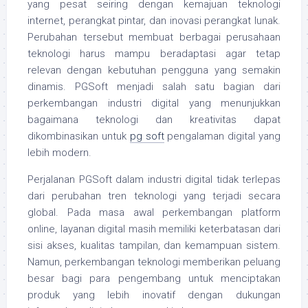
yang pesat seiring dengan kemajuan teknologi
internet, perangkat pintar, dan inovasi perangkat lunak.
Perubahan tersebut membuat berbagai perusahaan
teknologi harus mampu beradaptasi agar tetap
relevan dengan kebutuhan pengguna yang semakin
dinamis. PGSoft menjadi salah satu bagian dari
perkembangan industri digital yang menunjukkan
bagaimana teknologi dan kreativitas dapat
dikombinasikan untuk
pg soft
pengalaman digital yang
lebih modern.
Perjalanan PGSoft dalam industri digital tidak terlepas
dari perubahan tren teknologi yang terjadi secara
global. Pada masa awal perkembangan platform
online, layanan digital masih memiliki keterbatasan dari
sisi akses, kualitas tampilan, dan kemampuan sistem.
Namun, perkembangan teknologi memberikan peluang
besar bagi para pengembang untuk menciptakan
produk yang lebih inovatif dengan dukungan