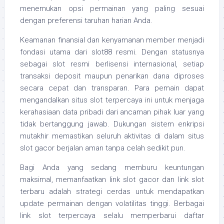
menemukan opsi permainan yang paling sesuai
dengan preferensi taruhan harian Anda.
Keamanan finansial dan kenyamanan member menjadi
fondasi utama dari
slot88 resmi
. Dengan statusnya
sebagai
slot resmi
berlisensi internasional, setiap
transaksi deposit maupun penarikan dana diproses
secara cepat dan transparan. Para pemain dapat
mengandalkan
situs slot terpercaya
ini untuk menjaga
kerahasiaan data pribadi dari ancaman pihak luar yang
tidak bertanggung jawab. Dukungan sistem enkripsi
mutakhir memastikan seluruh aktivitas di dalam
situs
slot gacor
berjalan aman tanpa celah sedikit pun.
Bagi Anda yang sedang memburu keuntungan
maksimal, memanfaatkan
link slot gacor
dan
link slot
terbaru
adalah strategi cerdas untuk mendapatkan
update permainan dengan volatilitas tinggi. Berbagai
link slot terpercaya
selalu memperbarui daftar