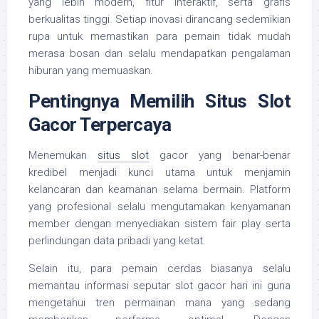
yang lebih modern, fitur interaktif, serta grafis
berkualitas tinggi. Setiap inovasi dirancang sedemikian
rupa untuk memastikan para pemain tidak mudah
merasa bosan dan selalu mendapatkan pengalaman
hiburan yang memuaskan.
Pentingnya Memilih Situs Slot
Gacor Terpercaya
Menemukan
situs slot
gacor yang benar-benar
kredibel menjadi kunci utama untuk menjamin
kelancaran dan keamanan selama bermain. Platform
yang profesional selalu mengutamakan kenyamanan
member dengan menyediakan sistem fair play serta
perlindungan data pribadi yang ketat.
Selain itu, para pemain cerdas biasanya selalu
memantau informasi seputar slot gacor hari ini guna
mengetahui tren permainan mana yang sedang