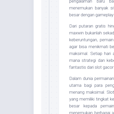
pengalaman baru ba
menemukan banyak sit
besar dengan gameplay
Dari putaran gratis h
maxwin bukanlah sekad
keberuntungan, pemain 
agar bisa menikmati be
maksimal. Setiap hari 
mana strategi dan keb
fantastis dari slot gac
Dalam dunia permainan o
utama bagi para peng
menang maksimal. Slo
yang memiliki tingkat 
besar kepada pemain
menemukan berbagai je