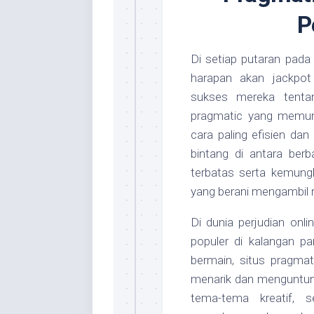
P
Di setiap putaran pada s
harapan akan jackpot
sukses mereka tenta
pragmatic yang memun
cara paling efisien dan 
bintang di antara berb
terbatas serta kemungk
yang berani mengambil r
Di dunia perjudian onli
populer di kalangan pa
bermain, situs pragmat
menarik dan menguntun
tema-tema kreatif, 