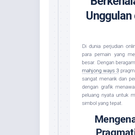
Berkenala
Unggulan 
Di dunia perjudian onl
para pemain yang me
besar. Dengan beragam p
mahjong ways 3
pragma
sangat menarik dan pe
dengan grafik menawa
peluang nyata untuk m
simbol yang tepat.
Mengenal
Pragmati