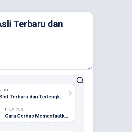
sli Terbaru dan
NEXT
Slot Terbaru dan Terlengkap di Situs Slot 777: Temukan Permainan Favoritmu
PREVIOUS
Cara Cerdas Memanfaatkan Link Slot untuk Mendapatkan Keuntungan Maksimal