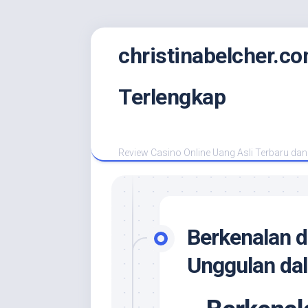
Skip
christinabelcher.co
to
content
Terlengkap
Review Casino Online Uang Asli Terbaru dan
Berkenalan d
Unggulan dal