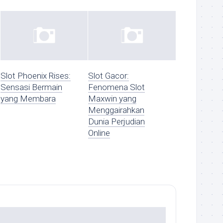
Slot Phoenix Rises:
Slot Gacor:
Sensasi Bermain
Fenomena Slot
yang Membara
Maxwin yang
Menggairahkan
Dunia Perjudian
Online