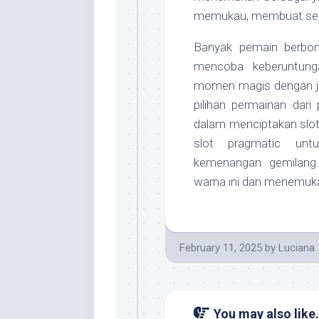
memukau, membuat seti
Banyak pemain berbon
mencoba keberuntun
momen magis dengan ja
pilihan permainan dari
dalam menciptakan slot 
slot pragmatic unt
kemenangan gemilang.
warna ini dan menemukan
February 11, 2025
by
Luciana
You may also like.