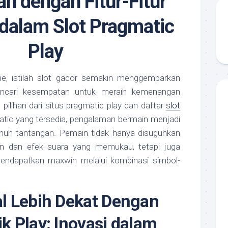
n dengan Fitur-Fitur
dalam Slot Pragmatic
Play
ine, istilah slot gacor semakin menggemparkan
ncari kesempatan untuk meraih kemenangan
ilihan dari situs pragmatic play dan daftar
slot
tic yang tersedia, pengalaman bermain menjadi
nuh tantangan. Pemain tidak hanya disuguhkan
n dan efek suara yang memukau, tetapi juga
endapatkan maxwin melalui kombinasi simbol-
 Lebih Dekat Dengan
k Play: Inovasi dalam