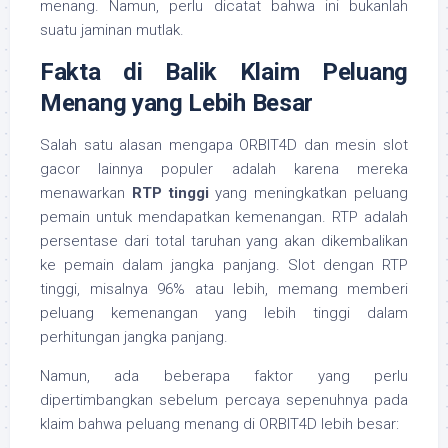
menang. Namun, perlu dicatat bahwa ini bukanlah
suatu jaminan mutlak.
Fakta di Balik Klaim Peluang
Menang yang Lebih Besar
Salah satu alasan mengapa ORBIT4D dan mesin slot
gacor lainnya populer adalah karena mereka
menawarkan
RTP tinggi
yang meningkatkan peluang
pemain untuk mendapatkan kemenangan. RTP adalah
persentase dari total taruhan yang akan dikembalikan
ke pemain dalam jangka panjang. Slot dengan RTP
tinggi, misalnya 96% atau lebih, memang memberi
peluang kemenangan yang lebih tinggi dalam
perhitungan jangka panjang.
Namun, ada beberapa faktor yang perlu
dipertimbangkan sebelum percaya sepenuhnya pada
klaim bahwa peluang menang di ORBIT4D lebih besar: