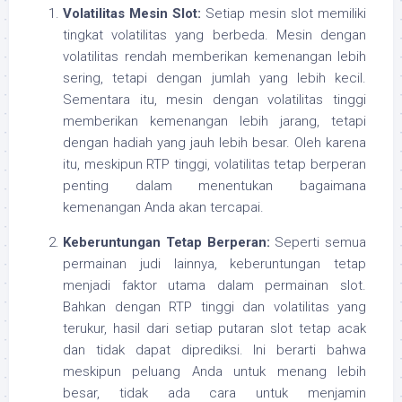
Volatilitas Mesin Slot:
Setiap mesin slot memiliki
tingkat volatilitas yang berbeda. Mesin dengan
volatilitas rendah memberikan kemenangan lebih
sering, tetapi dengan jumlah yang lebih kecil.
Sementara itu, mesin dengan volatilitas tinggi
memberikan kemenangan lebih jarang, tetapi
dengan hadiah yang jauh lebih besar. Oleh karena
itu, meskipun RTP tinggi, volatilitas tetap berperan
penting dalam menentukan bagaimana
kemenangan Anda akan tercapai.
Keberuntungan Tetap Berperan:
Seperti semua
permainan judi lainnya, keberuntungan tetap
menjadi faktor utama dalam permainan slot.
Bahkan dengan RTP tinggi dan volatilitas yang
terukur, hasil dari setiap putaran slot tetap acak
dan tidak dapat diprediksi. Ini berarti bahwa
meskipun peluang Anda untuk menang lebih
besar, tidak ada cara untuk menjamin