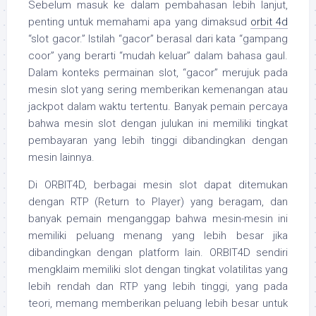
Sebelum masuk ke dalam pembahasan lebih lanjut,
penting untuk memahami apa yang dimaksud
orbit 4d
“slot gacor.” Istilah “gacor” berasal dari kata “gampang
coor” yang berarti “mudah keluar” dalam bahasa gaul.
Dalam konteks permainan slot, “gacor” merujuk pada
mesin slot yang sering memberikan kemenangan atau
jackpot dalam waktu tertentu. Banyak pemain percaya
bahwa mesin slot dengan julukan ini memiliki tingkat
pembayaran yang lebih tinggi dibandingkan dengan
mesin lainnya.
Di ORBIT4D, berbagai mesin slot dapat ditemukan
dengan RTP (Return to Player) yang beragam, dan
banyak pemain menganggap bahwa mesin-mesin ini
memiliki peluang menang yang lebih besar jika
dibandingkan dengan platform lain. ORBIT4D sendiri
mengklaim memiliki slot dengan tingkat volatilitas yang
lebih rendah dan RTP yang lebih tinggi, yang pada
teori, memang memberikan peluang lebih besar untuk