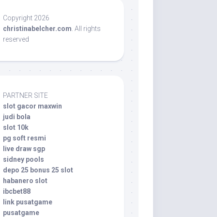
Copyright 2026
christinabelcher.com
. All rights
reserved
PARTNER SITE
slot gacor maxwin
judi bola
slot 10k
pg soft resmi
live draw sgp
sidney pools
depo 25 bonus 25 slot
habanero slot
ibcbet88
link pusatgame
pusatgame