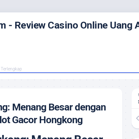
m - Review Casino Online Uang A
 Terlengkap
ng: Menang Besar dengan
lot Gacor Hongkong