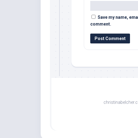
Save my name, email,
comment.
christinabelcher.