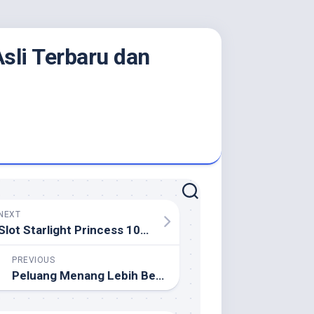
sli Terbaru dan
NEXT
Slot Starlight Princess 1000: Permainan Slot Populer dengan Sensasi Fantasi
PREVIOUS
Peluang Menang Lebih Besar di Slot Gacor ORBIT4D: Fakta atau Mitos?