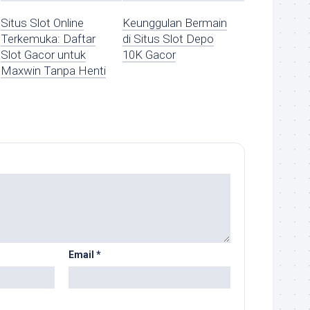
Situs Slot Online
Keunggulan Bermain
Terkemuka: Daftar
di Situs Slot Depo
Slot Gacor untuk
10K Gacor
Maxwin Tanpa Henti
Email
*