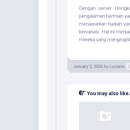
Dengan server Hongko
pengalaman bermain yan
menawarkan hadiah yang
bervariasi. Hal ini men
mereka yang mengingink
January 5, 2026
by
Luciana
You may also like.