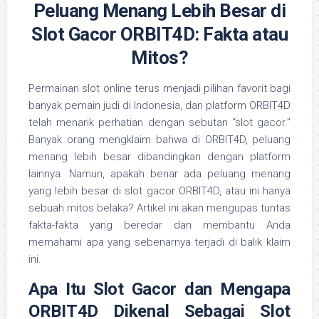
Peluang Menang Lebih Besar di
Slot Gacor ORBIT4D: Fakta atau
Mitos?
Permainan slot online terus menjadi pilihan favorit bagi
banyak pemain judi di Indonesia, dan platform ORBIT4D
telah menarik perhatian dengan sebutan “slot gacor.”
Banyak orang mengklaim bahwa di ORBIT4D, peluang
menang lebih besar dibandingkan dengan platform
lainnya. Namun, apakah benar ada peluang menang
yang lebih besar di slot gacor ORBIT4D, atau ini hanya
sebuah mitos belaka? Artikel ini akan mengupas tuntas
fakta-fakta yang beredar dan membantu Anda
memahami apa yang sebenarnya terjadi di balik klaim
ini.
Apa Itu Slot Gacor dan Mengapa
ORBIT4D Dikenal Sebagai Slot