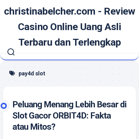
Skip
christinabelcher.com - Review
to
content
Casino Online Uang Asli
Terbaru dan Terlengkap
pay4d slot
Peluang Menang Lebih Besar di
Slot Gacor ORBIT4D: Fakta
atau Mitos?