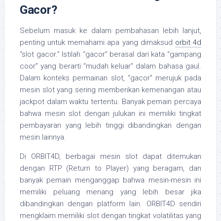
Gacor?
Sebelum masuk ke dalam pembahasan lebih lanjut,
penting untuk memahami apa yang dimaksud
orbit 4d
“slot gacor.” Istilah “gacor” berasal dari kata “gampang
coor” yang berarti “mudah keluar” dalam bahasa gaul.
Dalam konteks permainan slot, “gacor” merujuk pada
mesin slot yang sering memberikan kemenangan atau
jackpot dalam waktu tertentu. Banyak pemain percaya
bahwa mesin slot dengan julukan ini memiliki tingkat
pembayaran yang lebih tinggi dibandingkan dengan
mesin lainnya.
Di ORBIT4D, berbagai mesin slot dapat ditemukan
dengan RTP (Return to Player) yang beragam, dan
banyak pemain menganggap bahwa mesin-mesin ini
memiliki peluang menang yang lebih besar jika
dibandingkan dengan platform lain. ORBIT4D sendiri
mengklaim memiliki slot dengan tingkat volatilitas yang