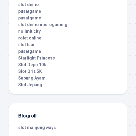
slot demo
pusatgame
pusatgame
slot demo microgaming
nolimit city
rolet online
slot luar
pusatgame
Starlight Princess
Slot Depo 10k
Slot Qris 5K
Sabung Ayam
Slot Jepang
Blogroll
slot mahjong ways