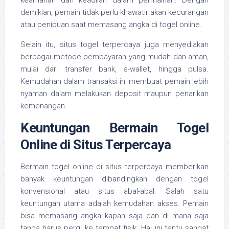
keamanan dan keadilan dalam permainan. Dengan
demikian, pemain tidak perlu khawatir akan kecurangan
atau penipuan saat memasang angka di togel online.
Selain itu, situs togel terpercaya juga menyediakan
berbagai metode pembayaran yang mudah dan aman,
mulai dari transfer bank, e-wallet, hingga pulsa.
Kemudahan dalam transaksi ini membuat pemain lebih
nyaman dalam melakukan deposit maupun penarikan
kemenangan.
Keuntungan Bermain Togel
Online di Situs Terpercaya
Bermain togel online di situs terpercaya memberikan
banyak keuntungan dibandingkan dengan togel
konvensional atau situs abal-abal. Salah satu
keuntungan utama adalah kemudahan akses. Pemain
bisa memasang angka kapan saja dan di mana saja
tanpa harus pergi ke tempat fisik. Hal ini tentu sangat