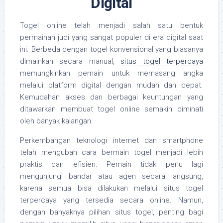
Digital
Togel online telah menjadi salah satu bentuk
permainan judi yang sangat populer di era digital saat
ini. Berbeda dengan togel konvensional yang biasanya
dimainkan secara manual,
situs togel terpercaya
memungkinkan pemain untuk memasang angka
melalui platform digital dengan mudah dan cepat.
Kemudahan akses dan berbagai keuntungan yang
ditawarkan membuat togel online semakin diminati
oleh banyak kalangan.
Perkembangan teknologi internet dan smartphone
telah mengubah cara bermain togel menjadi lebih
praktis dan efisien. Pemain tidak perlu lagi
mengunjungi bandar atau agen secara langsung,
karena semua bisa dilakukan melalui situs togel
terpercaya yang tersedia secara online. Namun,
dengan banyaknya pilihan situs togel, penting bagi