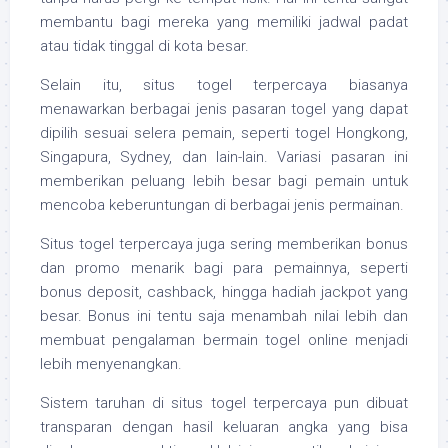
membantu bagi mereka yang memiliki jadwal padat
atau tidak tinggal di kota besar.
Selain itu, situs togel terpercaya biasanya
menawarkan berbagai jenis pasaran togel yang dapat
dipilih sesuai selera pemain, seperti togel Hongkong,
Singapura, Sydney, dan lain-lain. Variasi pasaran ini
memberikan peluang lebih besar bagi pemain untuk
mencoba keberuntungan di berbagai jenis permainan.
Situs togel terpercaya juga sering memberikan bonus
dan promo menarik bagi para pemainnya, seperti
bonus deposit, cashback, hingga hadiah jackpot yang
besar. Bonus ini tentu saja menambah nilai lebih dan
membuat pengalaman bermain togel online menjadi
lebih menyenangkan.
Sistem taruhan di situs togel terpercaya pun dibuat
transparan dengan hasil keluaran angka yang bisa