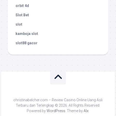
orbit 4d
Slot Bet
slot
kamboja slot
slot88 gacor
christinabelcher.com – Review Casino Online Uang Asli
Terbaru dan Terlengkap © 2026. All Rights Reserved.
Powered by
WordPress
. Theme by
Alx
.