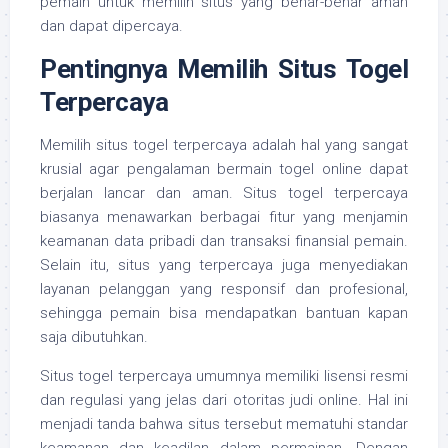
pemain untuk memilih situs yang benar-benar aman
dan dapat dipercaya.
Pentingnya Memilih Situs Togel
Terpercaya
Memilih situs togel terpercaya adalah hal yang sangat
krusial agar pengalaman bermain togel online dapat
berjalan lancar dan aman. Situs togel terpercaya
biasanya menawarkan berbagai fitur yang menjamin
keamanan data pribadi dan transaksi finansial pemain.
Selain itu, situs yang terpercaya juga menyediakan
layanan pelanggan yang responsif dan profesional,
sehingga pemain bisa mendapatkan bantuan kapan
saja dibutuhkan.
Situs togel terpercaya umumnya memiliki lisensi resmi
dan regulasi yang jelas dari otoritas judi online. Hal ini
menjadi tanda bahwa situs tersebut mematuhi standar