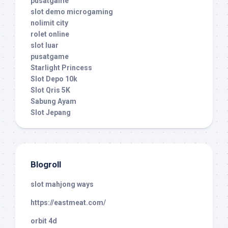
pusatgame
slot demo microgaming
nolimit city
rolet online
slot luar
pusatgame
Starlight Princess
Slot Depo 10k
Slot Qris 5K
Sabung Ayam
Slot Jepang
Blogroll
slot mahjong ways
https://eastmeat.com/
orbit 4d