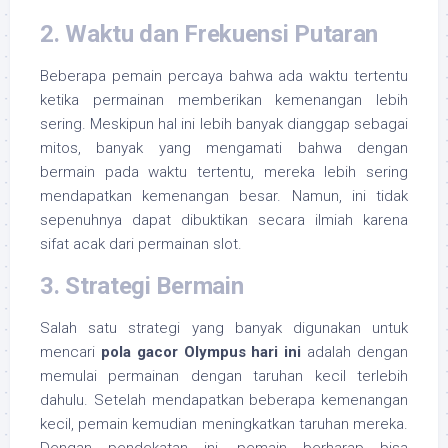
2.
Waktu
dan
Frekuensi
Putaran
Beberapa
pemain
percaya
bahwa
ada
waktu
tertentu
ketika
permainan
memberikan
kemenangan
lebih
sering.
Meskipun
hal
ini
lebih
banyak
dianggap
sebagai
mitos,
banyak
yang
mengamati
bahwa
dengan
bermain
pada
waktu
tertentu,
mereka
lebih
sering
mendapatkan
kemenangan
besar.
Namun,
ini
tidak
sepenuhnya
dapat
dibuktikan
secara
ilmiah
karena
sifat
acak
dari
permainan
slot.
3.
Strategi
Bermain
Salah
satu
strategi
yang
banyak
digunakan
untuk
mencari
pola
gacor
Olympus
hari
ini
adalah
dengan
memulai
permainan
dengan
taruhan
kecil
terlebih
dahulu.
Setelah
mendapatkan
beberapa
kemenangan
kecil,
pemain
kemudian
meningkatkan
taruhan
mereka.