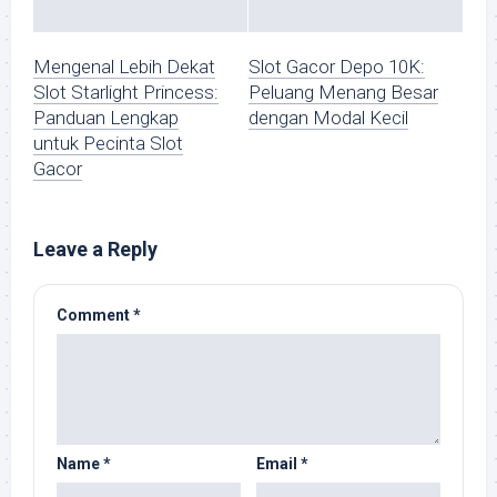
Mengenal Lebih Dekat
Slot Gacor Depo 10K:
Slot Starlight Princess:
Peluang Menang Besar
Panduan Lengkap
dengan Modal Kecil
untuk Pecinta Slot
Gacor
Leave a Reply
Comment
*
Name
*
Email
*