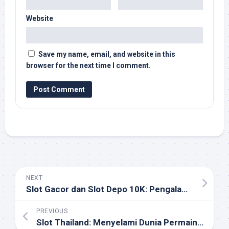
Website
Save my name, email, and website in this
browser for the next time I comment.
NEXT
Slot Gacor dan Slot Depo 10K: Pengalaman Menang Mudah di Dunia Perjudian Online
PREVIOUS
Slot Thailand: Menyelami Dunia Permainan Slot yang Populer di Thailand