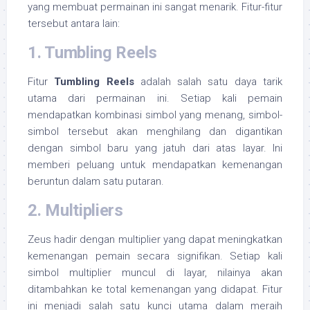
yang
membuat
permainan
ini
sangat
menarik.
Fitur-
fitur
tersebut
antara
lain:
1.
Tumbling
Reels
Fitur
Tumbling
Reels
adalah
salah
satu
daya
tarik
utama
dari
permainan
ini.
Setiap
kali
pemain
mendapatkan
kombinasi
simbol
yang
menang,
simbol-
simbol
tersebut
akan
menghilang
dan
digantikan
dengan
simbol
baru
yang
jatuh
dari
atas
layar.
Ini
memberi
peluang
untuk
mendapatkan
kemenangan
beruntun
dalam
satu
putaran.
2.
Multipliers
Zeus
hadir
dengan
multiplier
yang
dapat
meningkatkan
kemenangan
pemain
secara
signifikan.
Setiap
kali
simbol
multiplier
muncul
di
layar,
nilainya
akan
ditambahkan
ke
total
kemenangan
yang
didapat.
Fitur
ini
menjadi
salah
satu
kunci
utama
dalam
meraih