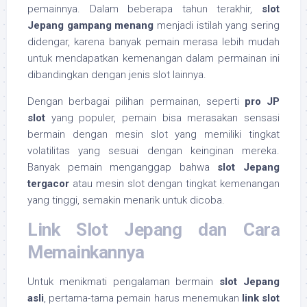
pemainnya.
Dalam
beberapa
tahun
terakhir,
slot
Jepang
gampang
menang
menjadi
istilah
yang
sering
didengar,
karena
banyak
pemain
merasa
lebih
mudah
untuk
mendapatkan
kemenangan
dalam
permainan
ini
dibandingkan
dengan
jenis
slot
lainnya.
Dengan
berbagai
pilihan
permainan,
seperti
pro
JP
slot
yang
populer,
pemain
bisa
merasakan
sensasi
bermain
dengan
mesin
slot
yang
memiliki
tingkat
volatilitas
yang
sesuai
dengan
keinginan
mereka.
Banyak
pemain
menganggap
bahwa
slot
Jepang
tergacor
atau
mesin
slot
dengan
tingkat
kemenangan
yang
tinggi,
semakin
menarik
untuk
dicoba.
Link
Slot
Jepang
dan
Cara
Memainkannya
Untuk
menikmati
pengalaman
bermain
slot
Jepang
asli
,
pertama-
tama
pemain
harus
menemukan
link
slot