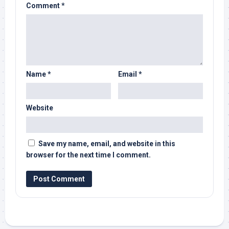
Comment
*
Name
*
Email
*
Website
Save my name, email, and website in this
browser for the next time I comment.