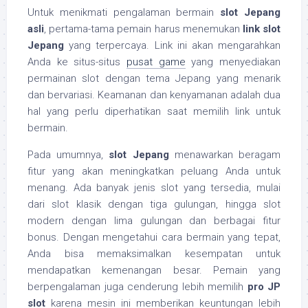
Untuk
menikmati
pengalaman
bermain
slot
Jepang
asli
,
pertama-
tama
pemain
harus
menemukan
link
slot
Jepang
yang
terpercaya.
Link
ini
akan
mengarahkan
Anda
ke
situs-
situs
pusat game
yang
menyediakan
permainan
slot
dengan
tema
Jepang
yang
menarik
dan
bervariasi.
Keamanan
dan
kenyamanan
adalah
dua
hal
yang
perlu
diperhatikan
saat
memilih
link
untuk
bermain.
Pada
umumnya,
slot
Jepang
menawarkan
beragam
fitur
yang
akan
meningkatkan
peluang
Anda
untuk
menang.
Ada
banyak
jenis
slot
yang
tersedia,
mulai
dari
slot
klasik
dengan
tiga
gulungan,
hingga
slot
modern
dengan
lima
gulungan
dan
berbagai
fitur
bonus.
Dengan
mengetahui
cara
bermain
yang
tepat,
Anda
bisa
memaksimalkan
kesempatan
untuk
mendapatkan
kemenangan
besar.
Pemain
yang
berpengalaman
juga
cenderung
lebih
memilih
pro
JP
slot
karena
mesin
ini
memberikan
keuntungan
lebih