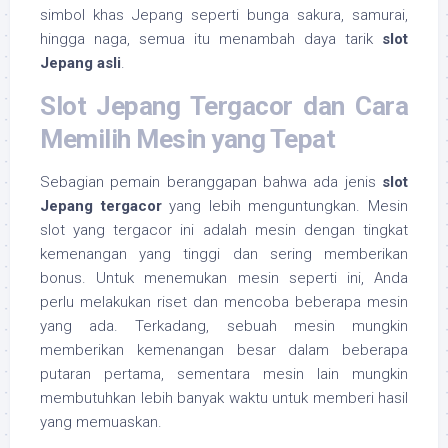
simbol
khas
Jepang
seperti
bunga
sakura,
samurai,
hingga
naga,
semua
itu
menambah
daya
tarik
slot
Jepang
asli
.
Slot
Jepang
Tergacor
dan
Cara
Memilih
Mesin
yang
Tepat
Sebagian
pemain
beranggapan
bahwa
ada
jenis
slot
Jepang
tergacor
yang
lebih
menguntungkan.
Mesin
slot
yang
tergacor
ini
adalah
mesin
dengan
tingkat
kemenangan
yang
tinggi
dan
sering
memberikan
bonus.
Untuk
menemukan
mesin
seperti
ini,
Anda
perlu
melakukan
riset
dan
mencoba
beberapa
mesin
yang
ada.
Terkadang,
sebuah
mesin
mungkin
memberikan
kemenangan
besar
dalam
beberapa
putaran
pertama,
sementara
mesin
lain
mungkin
membutuhkan
lebih
banyak
waktu
untuk
memberi
hasil
yang
memuaskan.