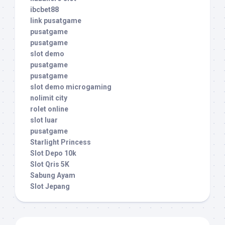
ibcbet88
link pusatgame
pusatgame
pusatgame
slot demo
pusatgame
pusatgame
slot demo microgaming
nolimit city
rolet online
slot luar
pusatgame
Starlight Princess
Slot Depo 10k
Slot Qris 5K
Sabung Ayam
Slot Jepang