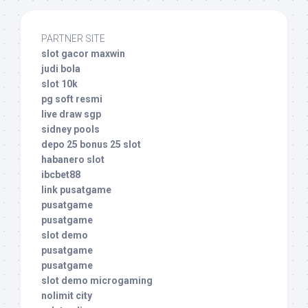
PARTNER SITE
slot gacor maxwin
judi bola
slot 10k
pg soft resmi
live draw sgp
sidney pools
depo 25 bonus 25 slot
habanero slot
ibcbet88
link pusatgame
pusatgame
pusatgame
slot demo
pusatgame
pusatgame
slot demo microgaming
nolimit city