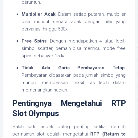
beruntun.
Multiplier Acak
: Dalam setiap putaran, multiplier
bisa muncul secara acak dengan nilai yang
bervariasi hingga 500x.
Free Spins
: Dengan mendapatkan 4 atau lebih
simbol scatter, pemain bisa memicu mode free
spins sebanyak 15 kali.
Tidak Ada Garis Pembayaran Tetap
:
Pembayaran didasarkan pada jumlah simbol yang
muncul, memberikan fleksibilitas lebih dalam
memenangkan hadiah.
Pentingnya Mengetahui RTP
Slot Olympus
Salah satu aspek paling penting ketika memilih
permainan slot adalah mengetahui
RTP (Return to