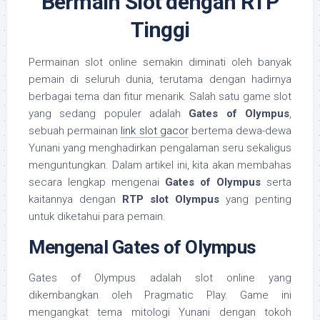
Bermain Slot dengan RTP
Tinggi
Permainan slot online semakin diminati oleh banyak
pemain di seluruh dunia, terutama dengan hadirnya
berbagai tema dan fitur menarik. Salah satu game slot
yang sedang populer adalah
Gates of Olympus
,
sebuah permainan
link slot gacor
bertema dewa-dewa
Yunani yang menghadirkan pengalaman seru sekaligus
menguntungkan. Dalam artikel ini, kita akan membahas
secara lengkap mengenai
Gates of Olympus
serta
kaitannya dengan
RTP slot Olympus
yang penting
untuk diketahui para pemain.
Mengenal Gates of Olympus
Gates of Olympus adalah slot online yang
dikembangkan oleh Pragmatic Play. Game ini
mengangkat tema mitologi Yunani dengan tokoh