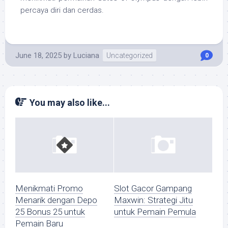
percaya diri dan cerdas.
June 18, 2025
by
Luciana
Uncategorized
0
You may also like...
Menikmati Promo
Slot Gacor Gampang
Menarik dengan Depo
Maxwin: Strategi Jitu
25 Bonus 25 untuk
untuk Pemain Pemula
Pemain Baru