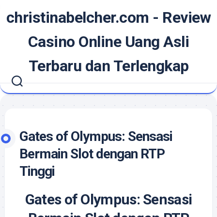
Skip
christinabelcher.com - Review
to
content
Casino Online Uang Asli
Terbaru dan Terlengkap
Gates of Olympus: Sensasi
Bermain Slot dengan RTP
Tinggi
Gates of Olympus: Sensasi