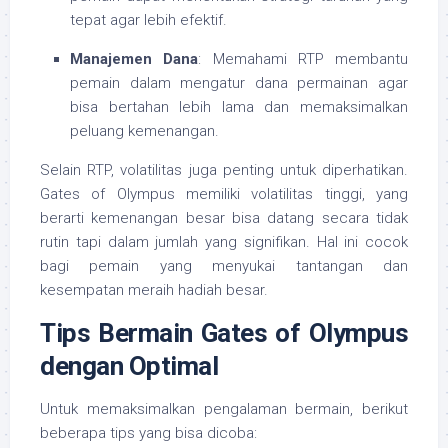
tepat agar lebih efektif.
Manajemen Dana
: Memahami RTP membantu
pemain dalam mengatur dana permainan agar
bisa bertahan lebih lama dan memaksimalkan
peluang kemenangan.
Selain RTP, volatilitas juga penting untuk diperhatikan.
Gates of Olympus memiliki volatilitas tinggi, yang
berarti kemenangan besar bisa datang secara tidak
rutin tapi dalam jumlah yang signifikan. Hal ini cocok
bagi pemain yang menyukai tantangan dan
kesempatan meraih hadiah besar.
Tips Bermain Gates of Olympus
dengan Optimal
Untuk memaksimalkan pengalaman bermain, berikut
beberapa tips yang bisa dicoba: