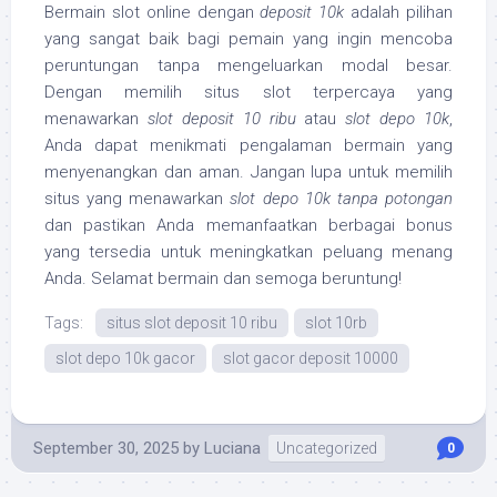
Bermain slot online dengan
deposit 10k
adalah pilihan
yang sangat baik bagi pemain yang ingin mencoba
peruntungan tanpa mengeluarkan modal besar.
Dengan memilih situs slot terpercaya yang
menawarkan
slot deposit 10 ribu
atau
slot depo 10k
,
Anda dapat menikmati pengalaman bermain yang
menyenangkan dan aman. Jangan lupa untuk memilih
situs yang menawarkan
slot depo 10k tanpa potongan
dan pastikan Anda memanfaatkan berbagai bonus
yang tersedia untuk meningkatkan peluang menang
Anda. Selamat bermain dan semoga beruntung!
Tags:
situs slot deposit 10 ribu
slot 10rb
slot depo 10k gacor
slot gacor deposit 10000
September 30, 2025
by
Luciana
Uncategorized
0