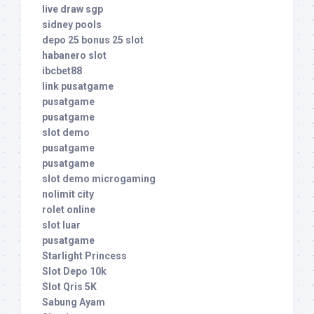
live draw sgp
sidney pools
depo 25 bonus 25 slot
habanero slot
ibcbet88
link pusatgame
pusatgame
pusatgame
slot demo
pusatgame
pusatgame
slot demo microgaming
nolimit city
rolet online
slot luar
pusatgame
Starlight Princess
Slot Depo 10k
Slot Qris 5K
Sabung Ayam