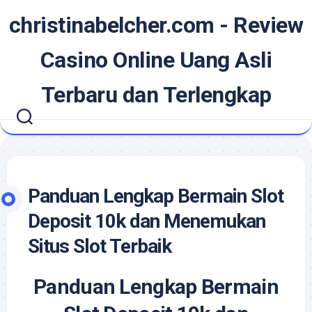
Skip
christinabelcher.com - Review
to
content
Casino Online Uang Asli
Terbaru dan Terlengkap
Panduan Lengkap Bermain Slot
Deposit 10k dan Menemukan
Situs Slot Terbaik
Panduan Lengkap Bermain