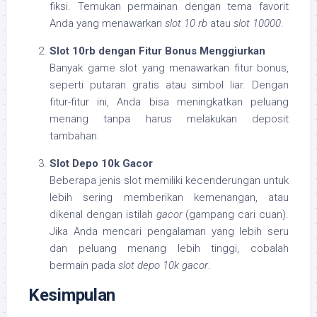
fiksi. Temukan permainan dengan tema favorit
Anda yang menawarkan
slot 10 rb
atau
slot 10000
.
Slot 10rb dengan Fitur Bonus Menggiurkan
Banyak game slot yang menawarkan fitur bonus,
seperti putaran gratis atau simbol liar. Dengan
fitur-fitur ini, Anda bisa meningkatkan peluang
menang tanpa harus melakukan deposit
tambahan.
Slot Depo 10k Gacor
Beberapa jenis slot memiliki kecenderungan untuk
lebih sering memberikan kemenangan, atau
dikenal dengan istilah
gacor
(gampang cari cuan).
Jika Anda mencari pengalaman yang lebih seru
dan peluang menang lebih tinggi, cobalah
bermain pada
slot depo 10k gacor
.
Kesimpulan