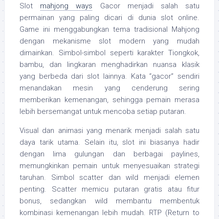
Slot
mahjong ways
Gacor menjadi salah satu
permainan yang paling dicari di dunia slot online.
Game ini menggabungkan tema tradisional Mahjong
dengan mekanisme slot modern yang mudah
dimainkan. Simbol-simbol seperti karakter Tiongkok,
bambu, dan lingkaran menghadirkan nuansa klasik
yang berbeda dari slot lainnya. Kata “gacor” sendiri
menandakan mesin yang cenderung sering
memberikan kemenangan, sehingga pemain merasa
lebih bersemangat untuk mencoba setiap putaran.
Visual dan animasi yang menarik menjadi salah satu
daya tarik utama. Selain itu, slot ini biasanya hadir
dengan lima gulungan dan berbagai paylines,
memungkinkan pemain untuk menyesuaikan strategi
taruhan. Simbol scatter dan wild menjadi elemen
penting. Scatter memicu putaran gratis atau fitur
bonus, sedangkan wild membantu membentuk
kombinasi kemenangan lebih mudah. RTP (Return to