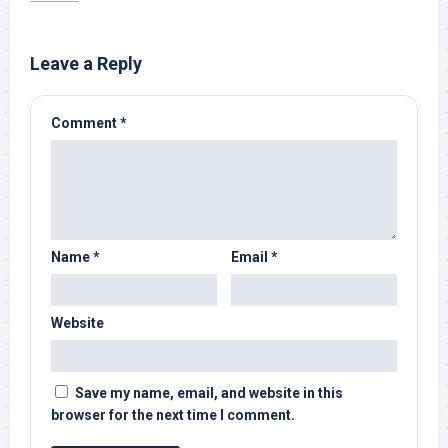
Leave a Reply
Comment
*
Name
*
Email
*
Website
Save my name, email, and website in this
browser for the next time I comment.