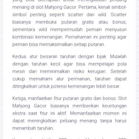
menang di slot Mahjong Gacor. Pertama, kenali simbol-
simbol penting seperti scatter dan wild. Scatter
biasanya membuka putaran gratis atau bonus,
sementara wild mempermudah pemain menyusun
kombinasi kemenangan. Pemahaman ini penting agar
pemain bisa memaksimalkan setiap putaran.
Kedua, atur besaran taruhan dengan bijak. Mulailah
dengan taruhan kecil agar bisa mempelajari pola
mesin dan meminimalkan risiko kerugian. Setelah
cukup memahami alur permainan, taruhan dapat
ditingkatkan untuk potensi kemenangan lebih besar.
Ketiga, manfaatkan fitur putaran gratis dan bonus. Slot
Mahjong Gacor biasanya memberikan keuntungan
ekstra saat fitur ini aktif. Memanfaatkan momen ini
dapat meningkatkan peluang menang tanpa harus
menambah taruhan.