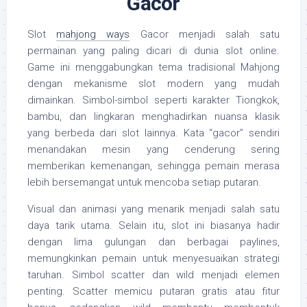
Gacor
Slot
mahjong ways
Gacor menjadi salah satu
permainan yang paling dicari di dunia slot online.
Game ini menggabungkan tema tradisional Mahjong
dengan mekanisme slot modern yang mudah
dimainkan. Simbol-simbol seperti karakter Tiongkok,
bambu, dan lingkaran menghadirkan nuansa klasik
yang berbeda dari slot lainnya. Kata “gacor” sendiri
menandakan mesin yang cenderung sering
memberikan kemenangan, sehingga pemain merasa
lebih bersemangat untuk mencoba setiap putaran.
Visual dan animasi yang menarik menjadi salah satu
daya tarik utama. Selain itu, slot ini biasanya hadir
dengan lima gulungan dan berbagai paylines,
memungkinkan pemain untuk menyesuaikan strategi
taruhan. Simbol scatter dan wild menjadi elemen
penting. Scatter memicu putaran gratis atau fitur