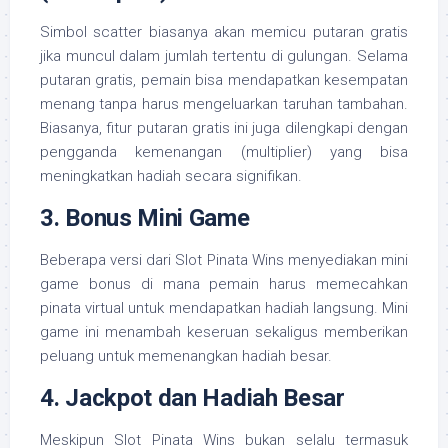
Simbol scatter biasanya akan memicu putaran gratis
jika muncul dalam jumlah tertentu di gulungan. Selama
putaran gratis, pemain bisa mendapatkan kesempatan
menang tanpa harus mengeluarkan taruhan tambahan.
Biasanya, fitur putaran gratis ini juga dilengkapi dengan
pengganda kemenangan (multiplier) yang bisa
meningkatkan hadiah secara signifikan.
3. Bonus Mini Game
Beberapa versi dari Slot Pinata Wins menyediakan mini
game bonus di mana pemain harus memecahkan
pinata virtual untuk mendapatkan hadiah langsung. Mini
game ini menambah keseruan sekaligus memberikan
peluang untuk memenangkan hadiah besar.
4. Jackpot dan Hadiah Besar
Meskipun Slot Pinata Wins bukan selalu termasuk