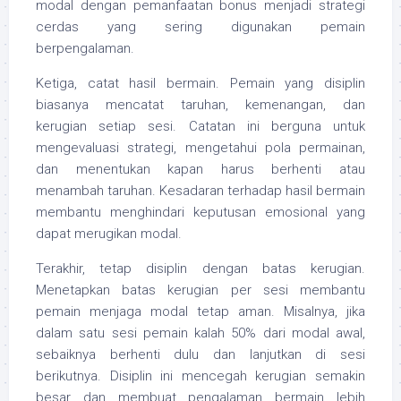
modal dengan pemanfaatan bonus menjadi strategi
cerdas yang sering digunakan pemain
berpengalaman.
Ketiga, catat hasil bermain. Pemain yang disiplin
biasanya mencatat taruhan, kemenangan, dan
kerugian setiap sesi. Catatan ini berguna untuk
mengevaluasi strategi, mengetahui pola permainan,
dan menentukan kapan harus berhenti atau
menambah taruhan. Kesadaran terhadap hasil bermain
membantu menghindari keputusan emosional yang
dapat merugikan modal.
Terakhir, tetap disiplin dengan batas kerugian.
Menetapkan batas kerugian per sesi membantu
pemain menjaga modal tetap aman. Misalnya, jika
dalam satu sesi pemain kalah 50% dari modal awal,
sebaiknya berhenti dulu dan lanjutkan di sesi
berikutnya. Disiplin ini mencegah kerugian semakin
besar dan membuat pengalaman bermain lebih