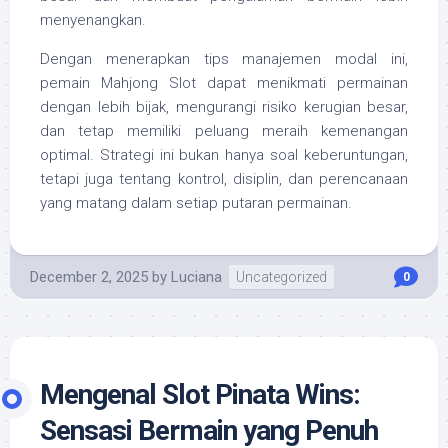
menyenangkan.
Dengan menerapkan tips manajemen modal ini,
pemain Mahjong Slot dapat menikmati permainan
dengan lebih bijak, mengurangi risiko kerugian besar,
dan tetap memiliki peluang meraih kemenangan
optimal. Strategi ini bukan hanya soal keberuntungan,
tetapi juga tentang kontrol, disiplin, dan perencanaan
yang matang dalam setiap putaran permainan.
December 2, 2025
by
Luciana
Uncategorized
0
Mengenal Slot Pinata Wins:
Sensasi Bermain yang Penuh