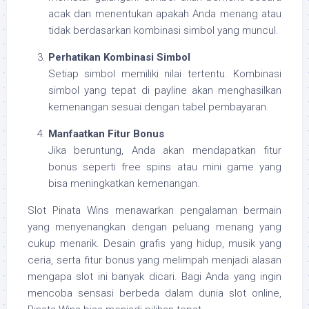
acak dan menentukan apakah Anda menang atau
tidak berdasarkan kombinasi simbol yang muncul.
Perhatikan Kombinasi Simbol
Setiap simbol memiliki nilai tertentu. Kombinasi
simbol yang tepat di payline akan menghasilkan
kemenangan sesuai dengan tabel pembayaran.
Manfaatkan Fitur Bonus
Jika beruntung, Anda akan mendapatkan fitur
bonus seperti free spins atau mini game yang
bisa meningkatkan kemenangan.
Slot Pinata Wins menawarkan pengalaman bermain
yang menyenangkan dengan peluang menang yang
cukup menarik. Desain grafis yang hidup, musik yang
ceria, serta fitur bonus yang melimpah menjadi alasan
mengapa slot ini banyak dicari. Bagi Anda yang ingin
mencoba sensasi berbeda dalam dunia slot online,