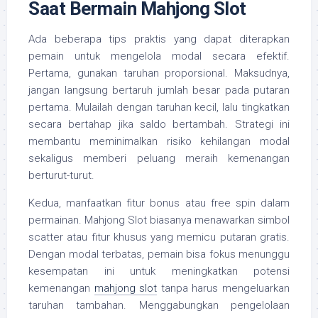
Saat Bermain Mahjong Slot
Ada beberapa tips praktis yang dapat diterapkan
pemain untuk mengelola modal secara efektif.
Pertama, gunakan taruhan proporsional. Maksudnya,
jangan langsung bertaruh jumlah besar pada putaran
pertama. Mulailah dengan taruhan kecil, lalu tingkatkan
secara bertahap jika saldo bertambah. Strategi ini
membantu meminimalkan risiko kehilangan modal
sekaligus memberi peluang meraih kemenangan
berturut-turut.
Kedua, manfaatkan fitur bonus atau free spin dalam
permainan. Mahjong Slot biasanya menawarkan simbol
scatter atau fitur khusus yang memicu putaran gratis.
Dengan modal terbatas, pemain bisa fokus menunggu
kesempatan ini untuk meningkatkan potensi
kemenangan
mahjong slot
tanpa harus mengeluarkan
taruhan tambahan. Menggabungkan pengelolaan