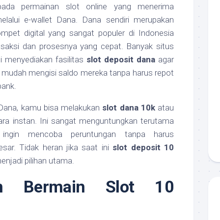
ada permainan slot online yang menerima
lalui e-wallet Dana. Dana sendiri merupakan
mpet digital yang sangat populer di Indonesia
saksi dan prosesnya yang cepat. Banyak situs
ni menyediakan fasilitas
slot deposit dana
agar
h mudah mengisi saldo mereka tanpa harus repot
bank.
ana, kamu bisa melakukan
slot dana 10k
atau
ra instan. Ini sangat menguntungkan terutama
ingin mencoba peruntungan tanpa harus
ar. Tidak heran jika saat ini
slot deposit 10
njadi pilihan utama.
an Bermain Slot 10