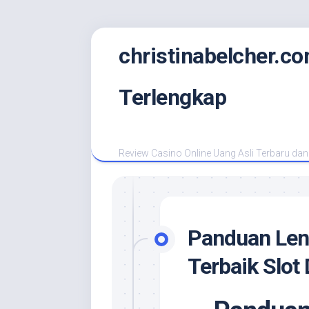
Skip
christinabelcher.co
to
content
Terlengkap
Review Casino Online Uang Asli Terbaru dan
Panduan Leng
Terbaik Slot