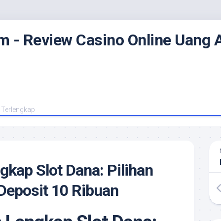
m - Review Casino Online Uang A
 Terlengkap
kap Slot Dana: Pilihan
 Deposit 10 Ribuan