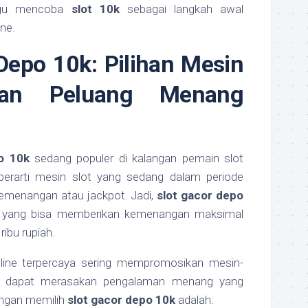
ragu mencoba
slot 10k
sebagai langkah awal
ne.
Depo 10k: Pilihan Mesin
gan Peluang Menang
o 10k
sedang populer di kalangan pemain slot
i berarti mesin slot yang sedang dalam periode
emenangan atau jackpot. Jadi,
slot gacor depo
 yang bisa memberikan kemenangan maksimal
ibu rupiah.
ine terpercaya sering mempromosikan mesin-
in dapat merasakan pengalaman menang yang
ngan memilih
slot gacor depo 10k
adalah: