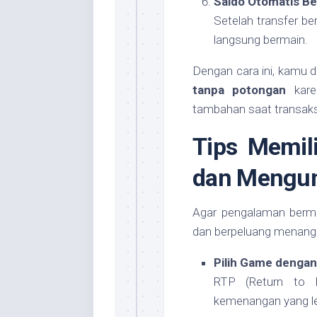
Saldo Otomatis B
Setelah transfer be
langsung bermain.
Dengan cara ini, kamu 
tanpa potongan
kare
tambahan saat transaks
Tips Memil
dan Mengu
Agar pengalaman ber
dan berpeluang menang b
Pilih Game dengan
RTP (Return to P
kemenangan yang le