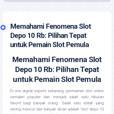
Memahami Fenomena Slot
Depo 10 Rb: Pilihan Tepat
untuk Pemain Slot Pemula
Memahami Fenomena Slot
Depo 10 Rb: Pilihan Tepat
untuk Pemain Slot Pemula
Di era digital seperti sekarang, permainan slot online
semakin populer dan menjadi salah satu hiburan
favorit bagi banyak orang. Salah satu istilah yang
sering muncul dan banyak dicari adalah “slot depo 10