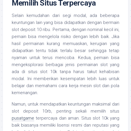
Memilih Situs Terpercaya
Selain kemudahan dari segi modal, ada beberapa
keuntungan lain yang bisa didapatkan dengan bermain
slot deposit 10 ribu. Pertama, dengan nominal kecil ini,
pemain bisa mengelola risiko dengan lebih baik. Jika
hasil permainan kurang memuaskan, kerugian yang
didapatkan tentu tidak terlalu besar sehingga tetap
nyaman untuk terus mencoba. Kedua, pemain bisa
mengeksplorasi berbagai jenis permainan slot yang
ada di situs slot 10k tanpa harus takut kehabisan
modal. Ini memberikan kesempatan lebih luas untuk
belajar dan memahami cara kerja mesin slot dan pola
kemenangan.
Namun, untuk mendapatkan keuntungan maksimal dari
slot deposit 10rb, penting sekali memilih situs
pusatgame
terpercaya dan aman. Situs slot 10k yang
baik biasanya memiliki lisensi resmi dan reputasi yang