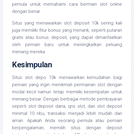
pemula untuk memahami cara bermain slot online
dengan benar.
Situs yang menawarkan slot deposit 10k sering kali
juga memiliki fitur bonus yang menarik, seperti putaran
gratis atau bonus deposit, yang dapat dimanfaatkan
oleh pemain baru untuk meningkatkan peluang
menang mereka.
Kesimpulan
Situs slot depo 10k menawarkan kemudahan bagi
pemain yang ingin menikmati permainan slot dengan
modal kecil namun tetap memiliki kesempatan untuk
menang besar. Dengan berbagai metode pembayaran
seperti slot deposit dana, qris slot, dan slot deposit
minimal 10 ribu, transaksi menjadi lebih mudah dan
aman. Apakah Anda seorang pemula atau pemain
berpengalaman, memilih situs dengan deposit