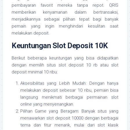
pembayaran favorit mereka tanpa repot. QRIS
memberikan kenyamanan dalam bertransaksi,
menjadikannya sebagai pilihan tepat bagi banyak
pemain yang ingin menghindari kesulitan saat
melakukan deposit.
Keuntungan Slot Deposit 10K
Berikut beberapa keuntungan yang bisa didapatkan
dengan memilih situs slot deposit 10 rb atau slot
deposit minimal 10 ribu:
Aksesibilitas yang Lebih Mudah: Dengan hanya
melakukan deposit sebesar 10 ribu, pemain bisa
langsung menikmati berbagai permainan slot
online yang menyenangkan.
Pilihan Game yang Beragam: Banyak situs yang
menawarkan slot deposit 10000 dengan berbagai
tema dan fitur menarik, mulai dari slot klasik