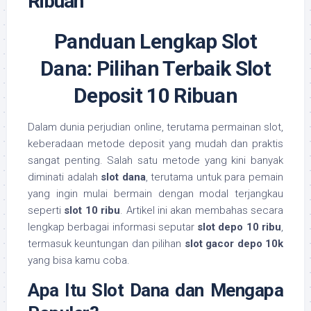
Ribuan
Panduan Lengkap Slot
Dana: Pilihan Terbaik Slot
Deposit 10 Ribuan
Dalam dunia perjudian online, terutama permainan slot,
keberadaan metode deposit yang mudah dan praktis
sangat penting. Salah satu metode yang kini banyak
diminati adalah
slot dana
, terutama untuk para pemain
yang ingin mulai bermain dengan modal terjangkau
seperti
slot 10 ribu
. Artikel ini akan membahas secara
lengkap berbagai informasi seputar
slot depo 10 ribu
,
termasuk keuntungan dan pilihan
slot gacor depo 10k
yang bisa kamu coba.
Apa Itu Slot Dana dan Mengapa