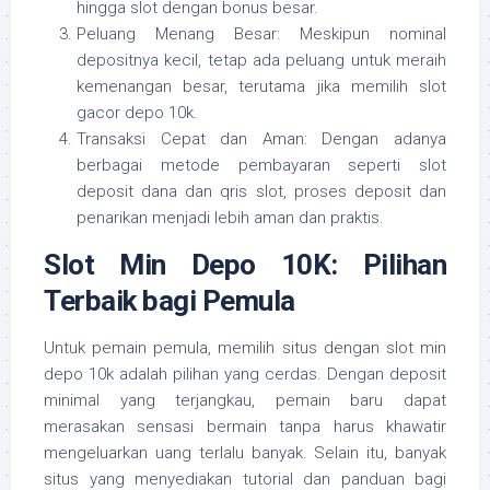
hingga slot dengan bonus besar.
Peluang Menang Besar: Meskipun nominal
depositnya kecil, tetap ada peluang untuk meraih
kemenangan besar, terutama jika memilih slot
gacor depo 10k.
Transaksi Cepat dan Aman: Dengan adanya
berbagai metode pembayaran seperti slot
deposit dana dan qris slot, proses deposit dan
penarikan menjadi lebih aman dan praktis.
Slot Min Depo 10K: Pilihan
Terbaik bagi Pemula
Untuk pemain pemula, memilih situs dengan slot min
depo 10k adalah pilihan yang cerdas. Dengan deposit
minimal yang terjangkau, pemain baru dapat
merasakan sensasi bermain tanpa harus khawatir
mengeluarkan uang terlalu banyak. Selain itu, banyak
situs yang menyediakan tutorial dan panduan bagi