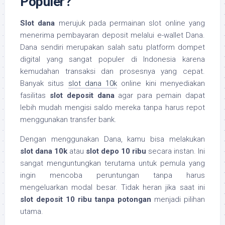
Populer?
Slot dana
merujuk pada permainan slot online yang
menerima pembayaran deposit melalui e-wallet Dana.
Dana sendiri merupakan salah satu platform dompet
digital yang sangat populer di Indonesia karena
kemudahan transaksi dan prosesnya yang cepat.
Banyak situs
slot dana 10k
online kini menyediakan
fasilitas
slot deposit dana
agar para pemain dapat
lebih mudah mengisi saldo mereka tanpa harus repot
menggunakan transfer bank.
Dengan menggunakan Dana, kamu bisa melakukan
slot dana 10k
atau
slot depo 10 ribu
secara instan. Ini
sangat menguntungkan terutama untuk pemula yang
ingin mencoba peruntungan tanpa harus
mengeluarkan modal besar. Tidak heran jika saat ini
slot deposit 10 ribu tanpa potongan
menjadi pilihan
utama.