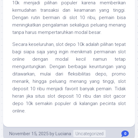
10k menjadi pilihan populer karena memberikan
kemudahan transaksi dan keamanan yang tinggi.
Dengan rutin bermain di slot 10 ribu, pemain bisa
meningkatkan pengalaman sekaligus peluang menang
tanpa harus mempertaruhkan modal besar.
Secara keseluruhan, slot depo 10k adalah pilihan tepat
bagi siapa saja yang ingin menikmati permainan slot
online dengan modal kecil namun tetap
menguntungkan. Dengan berbagai keuntungan yang
ditawarkan, mulai dari fleksibilitas depo, promo
menarik, hingga peluang menang yang tinggi, slot
deposit 10 ribu menjadi favorit banyak pemain. Tidak
heran jika situs slot deposit 10 ribu dan slot gacor
depo 10k semakin populer di kalangan pecinta slot
online.
November 15, 2025
by
Luciana
Uncategorized
0