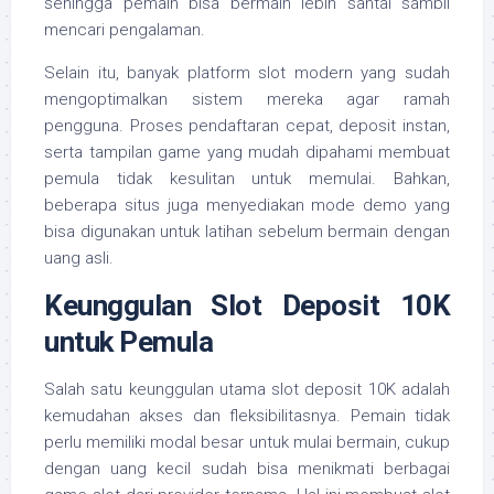
sehingga pemain bisa bermain lebih santai sambil
mencari pengalaman.
Selain itu, banyak platform slot modern yang sudah
mengoptimalkan sistem mereka agar ramah
pengguna. Proses pendaftaran cepat, deposit instan,
serta tampilan game yang mudah dipahami membuat
pemula tidak kesulitan untuk memulai. Bahkan,
beberapa situs juga menyediakan mode demo yang
bisa digunakan untuk latihan sebelum bermain dengan
uang asli.
Keunggulan Slot Deposit 10K
untuk Pemula
Salah satu keunggulan utama slot deposit 10K adalah
kemudahan akses dan fleksibilitasnya. Pemain tidak
perlu memiliki modal besar untuk mulai bermain, cukup
dengan uang kecil sudah bisa menikmati berbagai