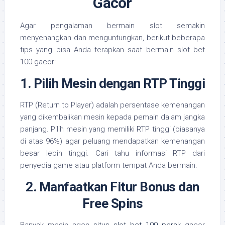
Gacor
Agar pengalaman bermain slot semakin
menyenangkan dan menguntungkan, berikut beberapa
tips yang bisa Anda terapkan saat bermain slot bet
100 gacor:
1. Pilih Mesin dengan RTP Tinggi
RTP (Return to Player) adalah persentase kemenangan
yang dikembalikan mesin kepada pemain dalam jangka
panjang. Pilih mesin yang memiliki RTP tinggi (biasanya
di atas 96%) agar peluang mendapatkan kemenangan
besar lebih tinggi. Cari tahu informasi RTP dari
penyedia game atau platform tempat Anda bermain.
2. Manfaatkan Fitur Bonus dan
Free Spins