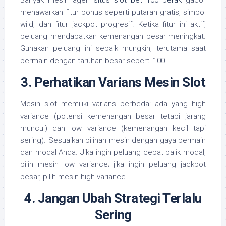
Banyak mesin agen
situs slot bet 100 perak
gacor
menawarkan fitur bonus seperti putaran gratis, simbol
wild, dan fitur jackpot progresif. Ketika fitur ini aktif,
peluang mendapatkan kemenangan besar meningkat.
Gunakan peluang ini sebaik mungkin, terutama saat
bermain dengan taruhan besar seperti 100.
3. Perhatikan Varians Mesin Slot
Mesin slot memiliki varians berbeda: ada yang high
variance (potensi kemenangan besar tetapi jarang
muncul) dan low variance (kemenangan kecil tapi
sering). Sesuaikan pilihan mesin dengan gaya bermain
dan modal Anda. Jika ingin peluang cepat balik modal,
pilih mesin low variance; jika ingin peluang jackpot
besar, pilih mesin high variance.
4. Jangan Ubah Strategi Terlalu
Sering