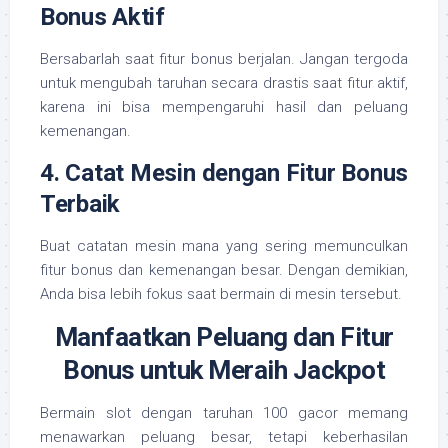
Bonus Aktif
Bersabarlah saat fitur bonus berjalan. Jangan tergoda
untuk mengubah taruhan secara drastis saat fitur aktif,
karena ini bisa mempengaruhi hasil dan peluang
kemenangan.
4. Catat Mesin dengan Fitur Bonus
Terbaik
Buat catatan mesin mana yang sering memunculkan
fitur bonus dan kemenangan besar. Dengan demikian,
Anda bisa lebih fokus saat bermain di mesin tersebut.
Manfaatkan Peluang dan Fitur
Bonus untuk Meraih Jackpot
Bermain slot dengan taruhan 100 gacor memang
menawarkan peluang besar, tetapi keberhasilan