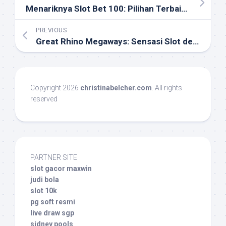
Menariknya Slot Bet 100: Pilihan Terbaik untuk Pemain dengan Budget Terjangkau
PREVIOUS
Great Rhino Megaways: Sensasi Slot dengan Ribuan Cara Menang
Copyright 2026
christinabelcher.com
. All rights
reserved
PARTNER SITE
slot gacor maxwin
judi bola
slot 10k
pg soft resmi
live draw sgp
sidney pools