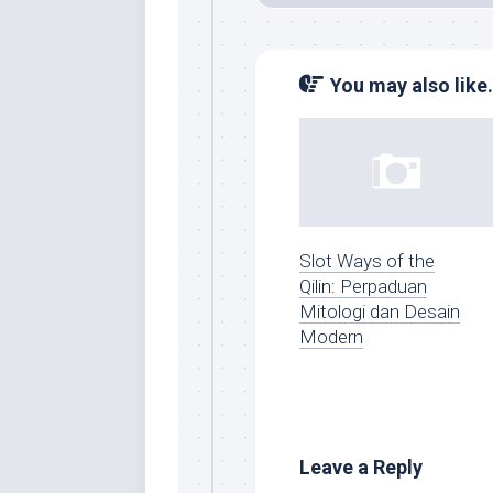
You may also like.
Slot Ways of the
Qilin: Perpaduan
Mitologi dan Desain
Modern
Leave a Reply