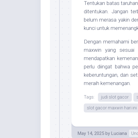
Tentukan
batas
taruha
ditentukan.
Jangan
ter
belum
merasa
yakin
de
kunci
untuk
memenang
Dengan
memahami
be
maxwin
yang
sesua
mendapatkan
kemena
perlu
diingat
bahwa
p
keberuntungan,
dan
se
meraih
kemenangan.
Tags:
judi slot gacor
slot gacor maxwin hari ini
May 14, 2025
by
Luciana
Unc