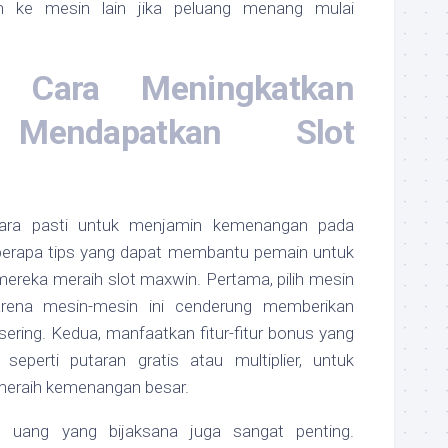
ah
ke
mesin
lain
jika
peluang
menang
mulai
na
Cara
Meningkatkan
g
Mendapatkan
Slot
ara
pasti
untuk
menjamin
kemenangan
pada
berapa
tips
yang
dapat
membantu
pemain
untuk
mereka
meraih
slot
maxwin.
Pertama,
pilih
mesin
arena
mesin-
mesin
ini
cenderung
memberikan
sering.
Kedua,
manfaatkan
fitur-
fitur
bonus
yang
t,
seperti
putaran
gratis
atau
multiplier,
untuk
meraih
kemenangan
besar.
an
uang
yang
bijaksana
juga
sangat
penting.