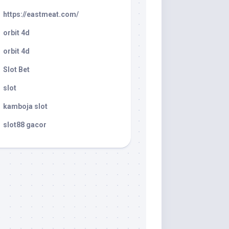
https://eastmeat.com/
orbit 4d
orbit 4d
Slot Bet
slot
kamboja slot
slot88 gacor