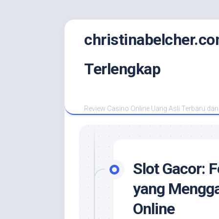
Skip
christinabelcher.co
to
content
Terlengkap
Review Casino Online Uang Asli Terbaru dan
Slot Gacor:
yang Mengga
Online