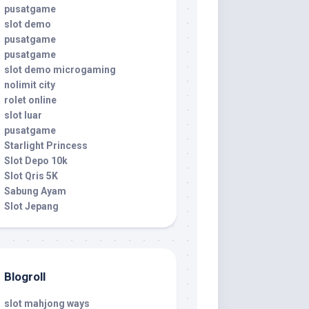
pusatgame
slot demo
pusatgame
pusatgame
slot demo microgaming
nolimit city
rolet online
slot luar
pusatgame
Starlight Princess
Slot Depo 10k
Slot Qris 5K
Sabung Ayam
Slot Jepang
Blogroll
slot mahjong ways