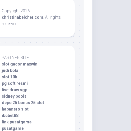
Copyright 2026
christinabelcher.com
. All rights
reserved
PARTNER SITE
slot gacor maxwin
judi bola
slot 10k
pg soft resmi
live draw sgp
sidney pools
depo 25 bonus 25 slot
habanero slot
ibcbet88
link pusatgame
pusatgame