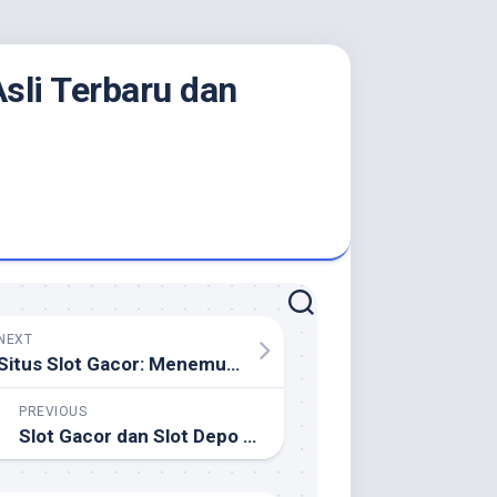
sli Terbaru dan
NEXT
Situs Slot Gacor: Menemukan Keberuntungan dalam Dunia Slot Online
PREVIOUS
Slot Gacor dan Slot Depo 10K: Pengalaman Menang Mudah di Dunia Perjudian Online