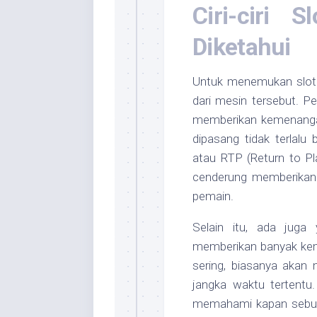
Ciri-
ciri
S
Diketahui
Untuk
menemukan
slo
dari
mesin
tersebut.
Pe
memberikan
kemenan
dipasang
tidak
terlalu
atau
RTP (
Return
to
Pl
cenderung
memberika
pemain.
Selain
itu,
ada
juga
memberikan
banyak
ke
sering,
biasanya
akan
jangka
waktu
tertentu
memahami
kapan
seb