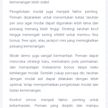
kemenangan lebih stabil.
Pengelolaan modal juga menjadi faktor penting.
Pemain disarankan untuk menentukan batas taruhan
per sesi agar modal dapat digunakan lebih lama dan
peluang menang lebih tinggi. Strategi taruhan kecil
hingga menengah sering efektif untuk memicu fitur
bonus, free spin, atau jackpot mini yang meningkatkan
peluang kemenangan.
Mode demo juga sangat bermanfaat. Pemain dapat
mencoba strategi baru, memahami pola permainan,
dan mempelajari mekanisme bonus tanpa risiko
kehilangan modal. Setelah cukup percaya diri, taruhan
dengan modal asli dapat dilakukan dengan lebih
optimal, tetap memperhatikan pengelolaan modal dan
batas kemenangan.
Kontrol emosi menjadi faktor penting untuk
keberhasilan. Pemain yang disiplin dan mampu