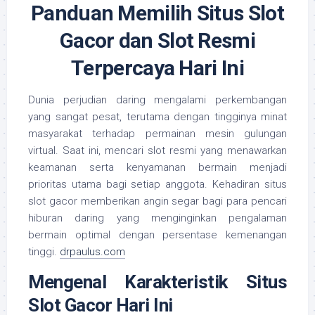
Panduan Memilih Situs Slot
Gacor dan Slot Resmi
Terpercaya Hari Ini
Dunia perjudian daring mengalami perkembangan
yang sangat pesat, terutama dengan tingginya minat
masyarakat terhadap permainan mesin gulungan
virtual. Saat ini, mencari slot resmi yang menawarkan
keamanan serta kenyamanan bermain menjadi
prioritas utama bagi setiap anggota. Kehadiran situs
slot gacor memberikan angin segar bagi para pencari
hiburan daring yang menginginkan pengalaman
bermain optimal dengan persentase kemenangan
tinggi.
drpaulus.com
Mengenal Karakteristik Situs
Slot Gacor Hari Ini