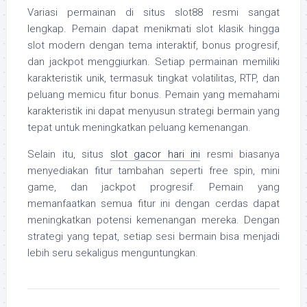
Variasi permainan di situs slot88 resmi sangat
lengkap. Pemain dapat menikmati slot klasik hingga
slot modern dengan tema interaktif, bonus progresif,
dan jackpot menggiurkan. Setiap permainan memiliki
karakteristik unik, termasuk tingkat volatilitas, RTP, dan
peluang memicu fitur bonus. Pemain yang memahami
karakteristik ini dapat menyusun strategi bermain yang
tepat untuk meningkatkan peluang kemenangan.
Selain itu, situs
slot gacor hari ini
resmi biasanya
menyediakan fitur tambahan seperti free spin, mini
game, dan jackpot progresif. Pemain yang
memanfaatkan semua fitur ini dengan cerdas dapat
meningkatkan potensi kemenangan mereka. Dengan
strategi yang tepat, setiap sesi bermain bisa menjadi
lebih seru sekaligus menguntungkan.