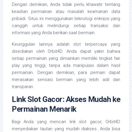
Dengan demikian, Anda tidak perlu khawatir tentang
keaslian permainan atau masalah keamanan data
pribadi. Situs ini menggunakan teknologi enkripsi yang
canggih untuk melindungi setiap transaksi dan
informasi yang Anda berikan saat bermain.
Keunggulan lainnya adalah slot terpercaya yang
disediakan oleh Orbit4D. Anda dapat yakin bahwa
setiap permainan yang dimainkan memiliki tingkat fair
play yang tinggi, tanpa ada manipulasi dalam hasil
permainan. Dengan demikian, para pemain dapat
merasakan sensasi bermain yang lebih adil dan
transparan.
Link Slot Gacor: Akses Mudah ke
Permainan Menarik
Bagi Anda yang mencari link slot gacor, Orbit4D
menyediakan tautan yang mudah diakses. Anda bisa