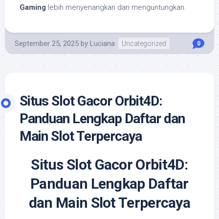
Gaming
lebih menyenangkan dan menguntungkan.
September 25, 2025
by
Luciana
Uncategorized
0
Situs Slot Gacor Orbit4D:
Panduan Lengkap Daftar dan
Main Slot Terpercaya
Situs Slot Gacor Orbit4D:
Panduan Lengkap Daftar
dan Main Slot Terpercaya