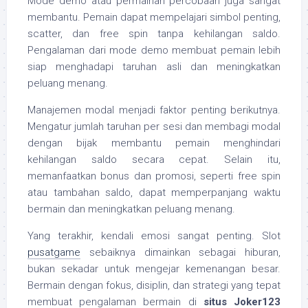
Mode demo atau permainan percobaan juga sangat
membantu. Pemain dapat mempelajari simbol penting,
scatter, dan free spin tanpa kehilangan saldo.
Pengalaman dari mode demo membuat pemain lebih
siap menghadapi taruhan asli dan meningkatkan
peluang menang.
Manajemen modal menjadi faktor penting berikutnya.
Mengatur jumlah taruhan per sesi dan membagi modal
dengan bijak membantu pemain menghindari
kehilangan saldo secara cepat. Selain itu,
memanfaatkan bonus dan promosi, seperti free spin
atau tambahan saldo, dapat memperpanjang waktu
bermain dan meningkatkan peluang menang.
Yang terakhir, kendali emosi sangat penting. Slot
pusatgame
sebaiknya dimainkan sebagai hiburan,
bukan sekadar untuk mengejar kemenangan besar.
Bermain dengan fokus, disiplin, dan strategi yang tepat
membuat pengalaman bermain di
situs Joker123