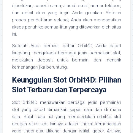
diperlukan, seperti nama, alamat email, nomor telepon,
dan detail akun yang ingin Anda gunakan. Setelah
proses pendaftaran selesai, Anda akan mendapatkan
akses penuh ke semua fitur yang ditawarkan oleh situs
ini.
Setelah Anda berhasil daftar Orbit4D, Anda dapat
langsung mengakses berbagai jenis permainan slot,
melakukan deposit untuk bermain, dan menarik
kemenangan jika beruntung.
Keunggulan Slot Orbit4D: Pilihan
Slot Terbaru dan Terpercaya
Slot Orbit4D menawarkan berbagai jenis permainan
slot yang dapat dimainkan kapan saja dan di mana
saja. Salah satu hal yang membedakan orbit4d slot
dengan situs slot lainnya adalah tingkat kemenangan
yang tinggi atau dikenal dengan istilah gacor. Artinya,