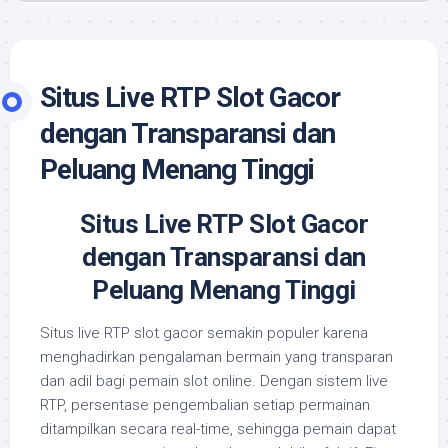
Situs Live RTP Slot Gacor
dengan Transparansi dan
Peluang Menang Tinggi
Situs Live RTP Slot Gacor
dengan Transparansi dan
Peluang Menang Tinggi
Situs live RTP slot gacor semakin populer karena
menghadirkan pengalaman bermain yang transparan
dan adil bagi pemain slot online. Dengan sistem live
RTP, persentase pengembalian setiap permainan
ditampilkan secara real-time, sehingga pemain dapat