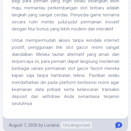
Bagi para pemain yang ingin selalu selangkah lebih
maju, memantau perkembangan slot terbaru adalah
langkah yang sangat cerdas. Penyedia game ternama
secara rutin merilis judul-judul permainan inovatif
dengan fitur bonus yang lebih modern dan interaktif.
Untuk mempermudah akses tanpa kendala internet
positif, penggunaan link slot gacor resmi sangat
diandalkan. Melalui tautan alternatif yang aman dan
terpercaya ini, para pemain dapat langsung menikmati
berbagai variasi permainan slot gacor favorit mereka
kapan saja tanpa hambatan teknis. Pastikan selalu
mendaftarkan diri pada platform berlisensi resmi agar
keamanan data pribadi serta kelancaran transaksi
deposit dan withdraw Anda senantiasa terjamin
seutuhnya.
August 7, 2026
by
Luciana
Uncategorized
0