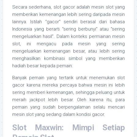
Secara
sederhana,
slot
gacor
adalah
mesin
slot
yang
memberikan
kemenangan
lebih
sering
daripada
mesin
lainnya.
Istilah “
gacor”
sendiri
berasal
dari
bahasa
Indonesia
yang
berarti “
sering
berbunyi”
atau “
sering
mengeluarkan
hasil”.
Dalam
konteks
permainan
mesin
slot,
ini
mengacu
pada
mesin
yang
sering
mengeluarkan
kemenangan
besar,
atau
lebih
sering
menghasilkan
kombinasi
simbol
yang
memberikan
hadiah
besar
kepada
pemain.
Banyak
pemain
yang
tertarik
untuk
menemukan
slot
gacor
karena
mereka
percaya
bahwa
mesin
ini
lebih
sering
memberi
kemenangan,
sehingga
peluang
untuk
meraih
jackpot
lebih
besar.
Oleh
karena
itu,
para
pemain
yang
sudah
berpengalaman
selalu
mencari
mesin
slot
yang
sedang
dalam
kondisi
gacor.
Slot
Maxwin:
Mimpi
Setiap