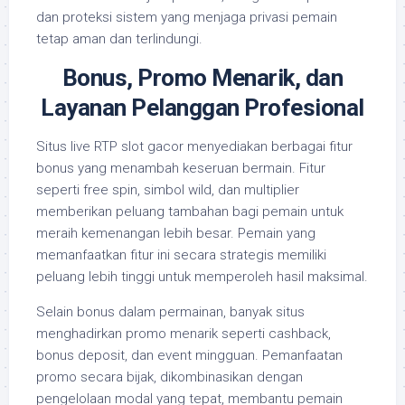
dan proteksi sistem yang menjaga privasi pemain
tetap aman dan terlindungi.
Bonus, Promo Menarik, dan
Layanan Pelanggan Profesional
Situs live RTP slot gacor menyediakan berbagai fitur
bonus yang menambah keseruan bermain. Fitur
seperti free spin, simbol wild, dan multiplier
memberikan peluang tambahan bagi pemain untuk
meraih kemenangan lebih besar. Pemain yang
memanfaatkan fitur ini secara strategis memiliki
peluang lebih tinggi untuk memperoleh hasil maksimal.
Selain bonus dalam permainan, banyak situs
menghadirkan promo menarik seperti cashback,
bonus deposit, dan event mingguan. Pemanfaatan
promo secara bijak, dikombinasikan dengan
pengelolaan modal yang tepat, membantu pemain